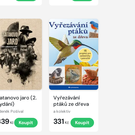
oživit
atanovo jaro (2.
Vyřezávání
ydání)
ptáků ze dřeva
deněk Pošíval
a kolektiv
339
331
Koupit
Koupit
Kč
Kč