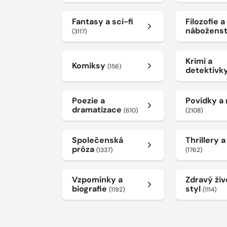
Fantasy a sci-fi
Filozofie a
nábožens
(3117)
Krimi a
Komiksy
(156)
detektivk
Poezie a
Povídky a
dramatizace
(610)
(2108)
Společenská
Thrillery 
próza
(1337)
(1762)
Vzpomínky a
Zdravý živ
biografie
styl
(1192)
(1114)