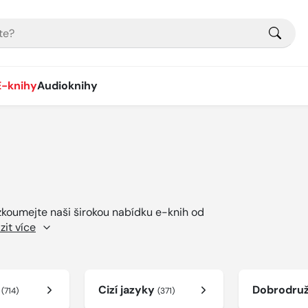
E-knihy
Audioknihy
ozkoumejte naši širokou nabídku e-knih od
zit více
í
Cizí jazyky
Dobrodru
(714)
(371)