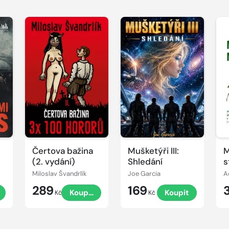
Čertova bažina
Mušketýři III:
M
(2. vydání)
Shledání
s
c
Miloslav Švandrlík
Joe Garcia
A
u
289
169
Koupit
Koupit
d
Kč
Kč
v