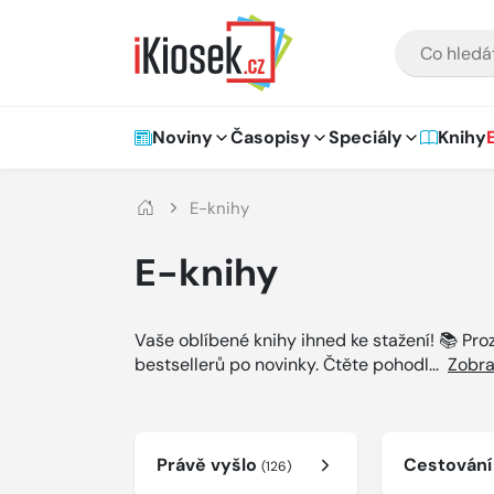
Přejít na hlavní obsah
VYHLEDÁVÁNÍ
Hlavní navigace
Noviny
Časopisy
Speciály
Knihy
E-knihy
E-knihy
Vaše oblíbené knihy ihned ke stažení! 📚 Pr
bestsellerů po novinky. Čtěte pohodl
...
Zobra
Právě vyšlo
Cestován
(126)