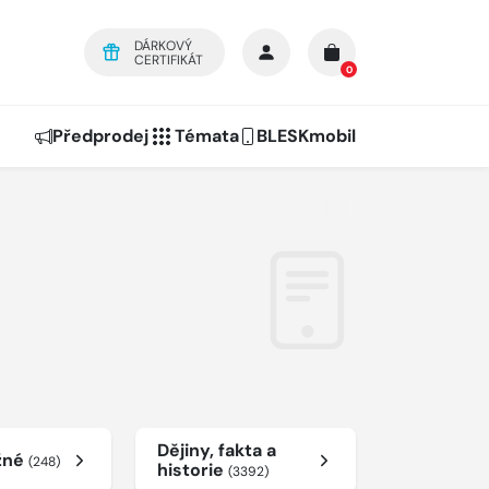
DÁRKOVÝ
CERTIFIKÁT
0
Předprodej
Témata
BLESKmobil
Dějiny, fakta a
žné
(248)
historie
(3392)