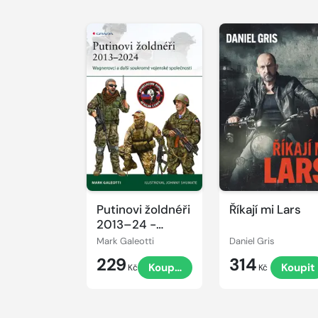
Putinovi žoldnéři
Říkají mi Lars
2013–24 -
Wagnerova
Mark Galeotti
Daniel Gris
skupina a další
229
314
Koupit
Koupit
ruské soukromé
Kč
Kč
vojenské
společnosti