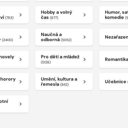
Hobby a volný
Humor, sat
tví
čas
komedie
(763)
(677)
(
Naučná a
Nezařaze
y
odborná
(2400)
(5052)
 novely
Pro děti a mládež
Romantik
(5126)
a horory
Umění, kultura a
Učebnice
řemesla
(842)
otní