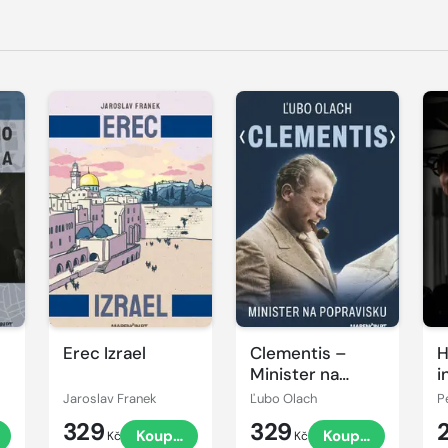
Erec Izrael
Clementis –
H
Minister na
i
popravisku
f
Jaroslav Franek
Ľubo Olach
P
329
329
Koupit
Koupit
Kč
Kč