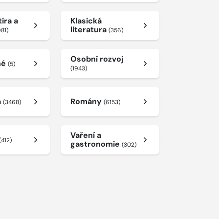
ira a
Klasická
literatura
981)
(356)
Osobní rozvoj
né
(5)
(1943)
a
Romány
(3468)
(6153)
Vaření a
(412)
gastronomie
(302)