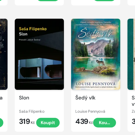
 a
Slon
Šedý vlk
S
v
Saša Filipenko
Louise Pennyová
Z
319
439
t
Koupit
Koupit
Kč
Kč