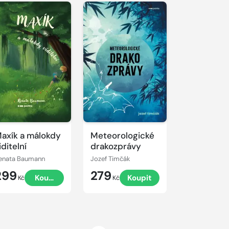
axík a málokdy
Meteorologické
iditelní
drakozprávy
enata Baumann
Jozef Timčák
299
279
Koupit
Koupit
Kč
Kč