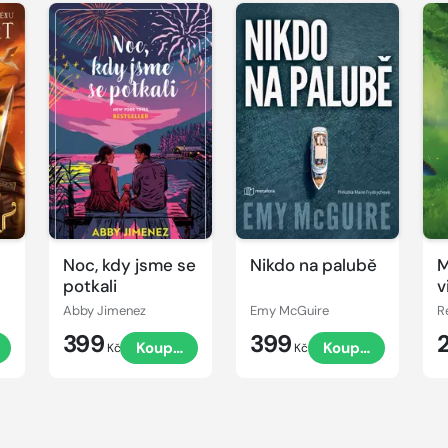
Noc, kdy jsme se
Nikdo na palubě
M
)
potkali
v
Abby Jimenez
Emy McGuire
R
399
399
Koupit
Koupit
Kč
Kč