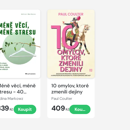
éně věcí, méně
10 omylov, ktoré
tresu - 40
zmenili dejiny
vičení, jak si
dina Markowz
Paul Coulter
klidit v hlavě,
339
409
Koupit
Koupit
oma i ve
Kč
Kč
ztazích