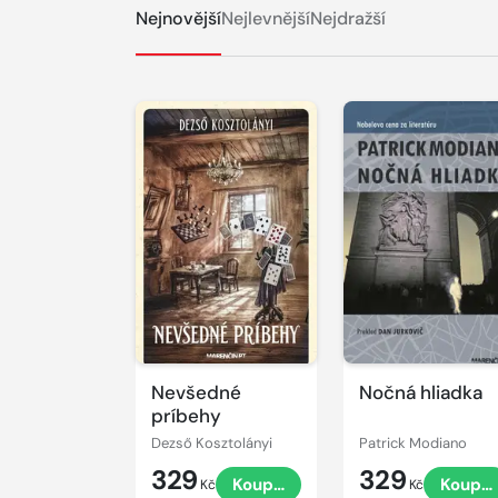
Nejnovější
Nejlevnější
Nejdražší
Nevšedné
Nočná hliadka
príbehy
Dezső Kosztolányi
Patrick Modiano
329
329
Koupit
Koupit
Kč
Kč