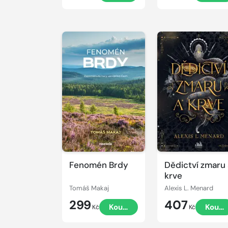
Fenomén Brdy
Dědictví zmaru
krve
Tomáš Makaj
Alexis L. Menard
299
407
Koupit
Koupi
Kč
Kč