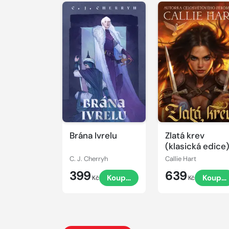
Brána Ivrelu
Zlatá krev
(klasická edice
C. J. Cherryh
Callie Hart
399
639
Koupit
Koupit
Kč
Kč