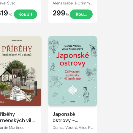
avel Švec
Alena Isabella Grimmichová
319
299
Koupit
Koupit
Kč
Kč
říběhy
Japonské
rněnských vil a
ostrovy -
domů
Zajímavosti a
artin Martinec
Denisa Vostrá, Alice Kraemerová
přízraky 47