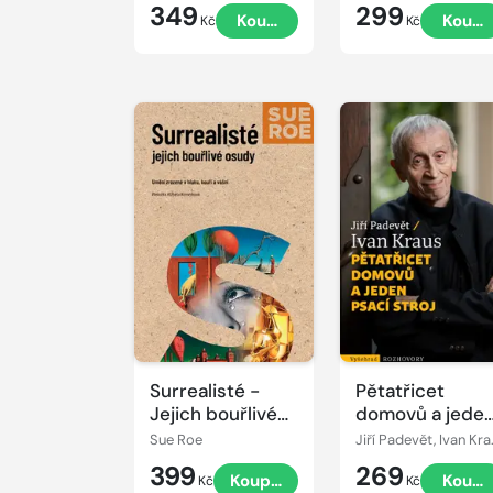
349
299
Koupit
Koupi
Kč
Kč
Surrealisté -
Pětatřicet
Jejich bouřlivé
domovů a jede
osudy
psací stroj
Sue Roe
Jiří 
399
269
Koupit
Koupi
Kč
Kč