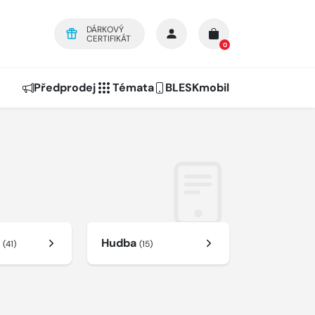
DÁRKOVÝ
CERTIFIKÁT
0
Předprodej
Témata
BLESKmobil
e
Hudba
(41)
(15)