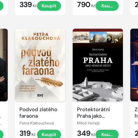
339
790
t
Koupit
Koupit
Kč
Kč
Podvod zlatého
Protektorátní
Z
n
faraona
Praha jako
h
německé město
Padevět, Ivan Kraus
Petra Klabouchová
Miloš Hořejš
P
319
349
t
Koupit
Koupit
Kč
Kč