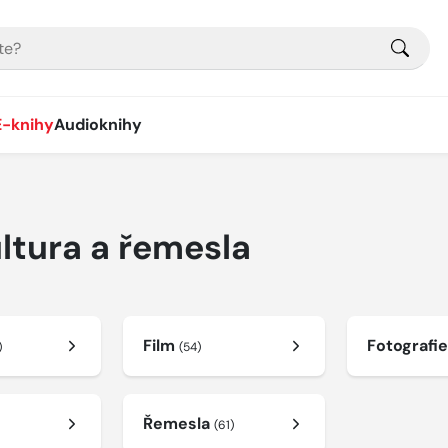
E-knihy
Audioknihy
ltura a řemesla
Film
Fotografi
)
(54)
Řemesla
(61)