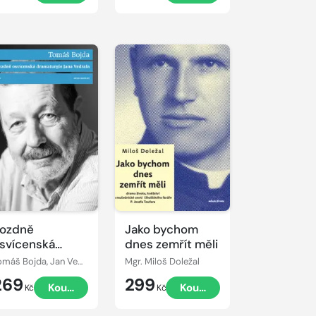
ozdně
Jako bychom
svícenská
dnes zemřít měli
ramaturgie
Tomáš Bojda, Jan Vedral
Mgr. Miloš Doležal
ana Vedrala
269
299
Koupit
Koupit
Kč
Kč