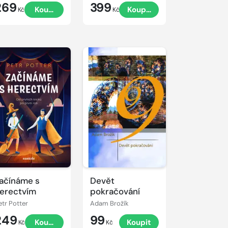
269
399
Koupit
Koupit
prefektur
Kč
Kč
ačínáme s
Devět
erectvím
pokračování
etr Potter
Adam Brožík
249
99
Koupit
Koupit
Kč
Kč