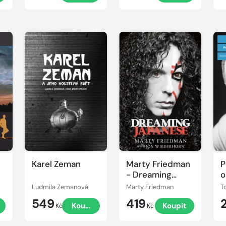
Karel Zeman
Marty Friedman
P
- Dreaming
o
Japanese
d
Ludmila Zemanová
Marty Friedman
J
549
419
Koupit
Koupit
Kč
Kč