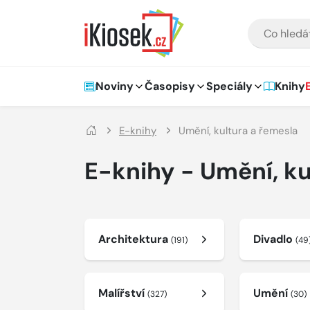
Přejít na hlavní obsah
VYHLEDÁVÁNÍ
Hlavní navigace
Noviny
Časopisy
Speciály
Knihy
E-knihy
Umění, kultura a řemesla
E-knihy - Umění, ku
Architektura
Divadlo
(191)
(49
Malířství
Umění
(327)
(30)