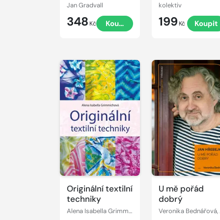
zvířátek
Jan Gradvall
kolektiv
348
199
Koupit
Koupit
Kč
Kč
Originální textilní
U mě pořád
techniky
dobrý
Alena Isabella Grimmichová
Ve