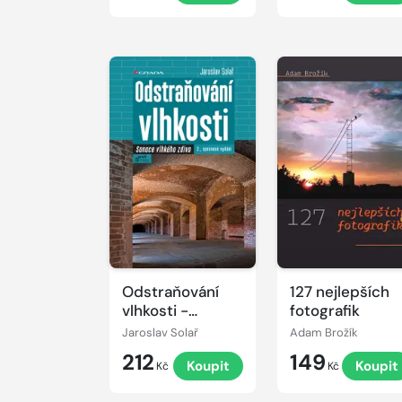
Odstraňování
127 nejlepších
vlhkosti -
fotografik
Sanace vlhkého
Jaroslav Solař
Adam Brožík
zdiva, 2.,
212
149
Koupit
Koupit
upravené vydání
Kč
Kč