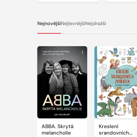
Nejnovější
Nejlevnější
Nejdražší
ABBA. Skrytá
Kreslení
melancholie
srandovních