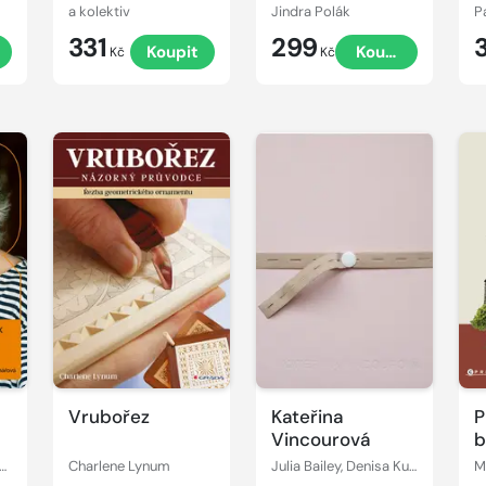
a kolektiv
Jindra Polák
P
331
299
Koupit
Koupit
Kč
Kč
Vrubořez
Kateřina
P
Vincourová
b
ronika Bednářová, Jan Hřebejk
Charlene Lynum
Julia Bailey, Denisa Kujelová, Vít Havránek, Klara Kemp-Welch, Martina Pachmanová, Kateřina Vincourová
M