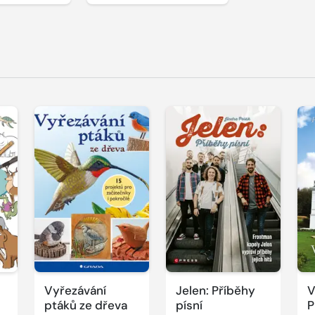
Vyřezávání
Jelen: Příběhy
V
ptáků ze dřeva
písní
P