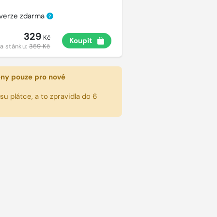
 verze zdarma
?
329
Kč
Koupit
a stánku:
359 Kč
eny pouze pro nové
u plátce, a to zpravidla do 6