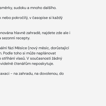
misměrky, sudoku a mnoho dalšího.
k nebo pokročilý, v časopise si každý
nována hlavně zahradě, najdete zde ale i
a sezonní recepty.
ální fázi Měsíce (nový měsíc, dorůstající
n. Podle toho si může naplánovat
o stříhání vlasů. V současnosti žádný
avidelně čtenářům neposkytuje.
elaxaci - na zahradu, na dovolenou, do