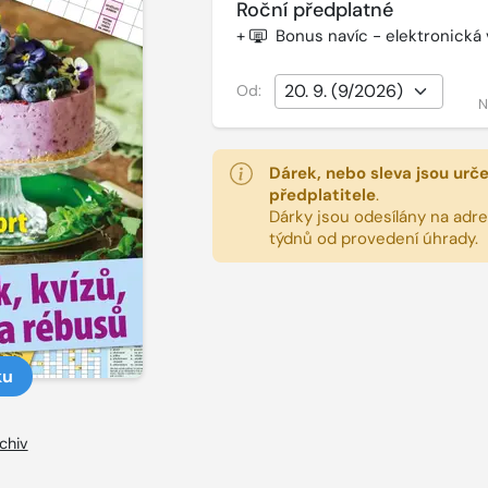
Roční předplatné
+
Bonus navíc - elektronická
Od:
N
Dárek, nebo sleva jsou urč
předplatitele
.
Dárky jsou odesílány na adres
týdnů od provedení úhrady.
ku
chiv