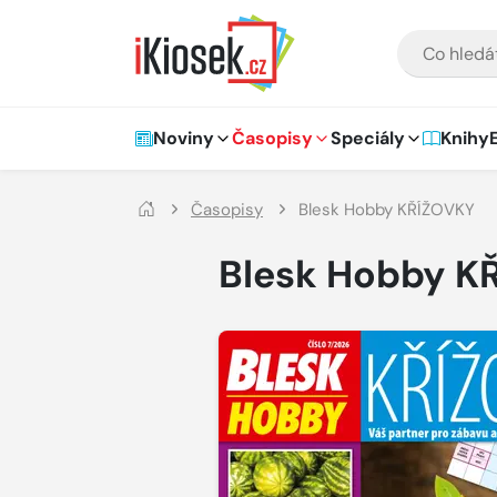
Přejít na hlavní obsah
VYHLEDÁVÁNÍ
Hlavní navigace
Noviny
Časopisy
Speciály
Knihy
Časopisy
Blesk Hobby KŘÍŽOVKY
Blesk Hobby K