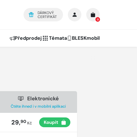
DÁRKOVÝ
CERTIFIKÁT
0
Předprodej
Témata
BLESKmobil
Elektronické
Čtěte ihned i v mobilní aplikaci
29,
90
Koupit
Kč