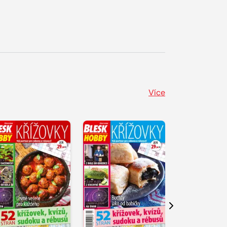
Více
Další