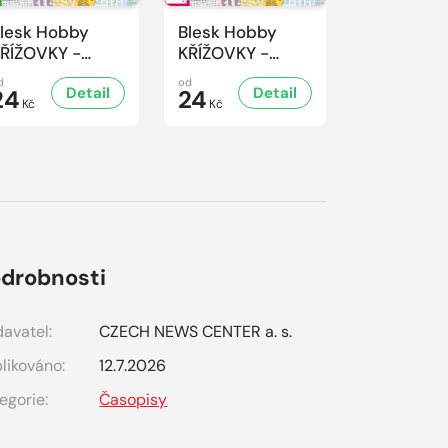
lesk Hobby
Blesk Hobby
Blesk Hob
ŘÍŽOVKY -
KŘÍŽOVKY -
KŘÍŽOVKY 
/2026
1/2026
8/2025
d
od
od
Detail
Detail
D
24
24
24
Kč
Kč
Kč
drobnosti
avatel:
CZECH NEWS CENTER a. s.
likováno:
12.7.2026
egorie:
Časopisy