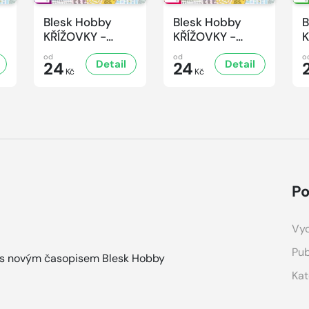
Blesk Hobby
Blesk Hobby
B
KŘÍŽOVKY -
KŘÍŽOVKY -
K
4/2026
3/2026
2
od
od
o
Detail
Detail
24
24
Kč
Kč
Po
Vyd
Pub
ek s novým časopisem Blesk Hobby
Kat