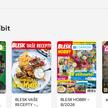
íbit
M
S DÁRKEM
BLESK VAŠE
BLESK HOBBY -
a
-
RECEPTY -
8/2026