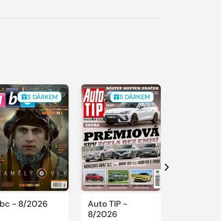
S DÁRKEM
S DÁRKEM
S 
Další
bc - 8/2026
Auto TIP -
Sluníčko -
8/2026
8/2026