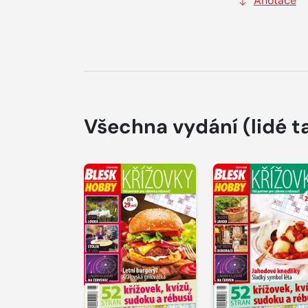
Anotace
Všechna vydání
(lidé t