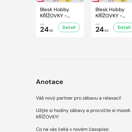
Blesk Hobby
Blesk Hobby
KŘÍŽOVKY -
KŘÍŽOVKY -
6/2026
5/2026
od
od
Detail
Detail
24
24
Kč
Kč
Anotace
Váš nový partner pro zábavu a relaxaci!
Užijte si hodiny zábavy a procvičte si moz
KŘÍŽOVKY!
Co na vás čeká v novém časopise: