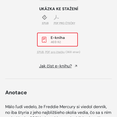
UKÁZKA KE STAŽENÍ
EPUB
PDF PRO ČTEČKY
E-kniha
469 Kč
EPUB
,
PDF pro čtečky
(368 stran)
Jak číst e-knihu?
Anotace
Málo ľudí vedelo, že Freddie Mercury si viedol denník,
no iba štyria z jeho najbližšieho okolia vedia, čo sa s ním