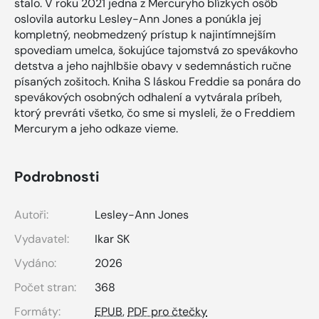
stalo. V roku 2021 jedna z Mercuryho blízkych osôb
oslovila autorku Lesley-Ann Jones a ponúkla jej
kompletný, neobmedzený prístup k najintímnejším
spovediam umelca, šokujúce tajomstvá zo spevákovho
detstva a jeho najhlbšie obavy v sedemnástich ručne
písaných zošitoch. Kniha S láskou Freddie sa ponára do
spevákových osobných odhalení a vytvárala príbeh,
ktorý prevráti všetko, čo sme si mysleli, že o Freddiem
Mercurym a jeho odkaze vieme.
Podrobnosti
Autoři:
Lesley-Ann Jones
Vydavatel:
Ikar SK
Vydáno:
2026
Počet stran:
368
Formáty:
EPUB
,
PDF pro čtečky