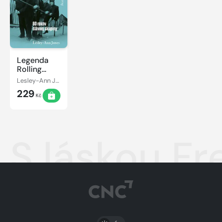
Legenda
Rolling
Stones
Lesley-Ann Jones
229
Kč
S láskou Fr
PŘEPNOUT SVĚTLÝ/TMAVÝ REŽIM