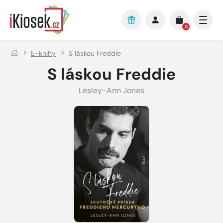
Přejít na hlavní obsah
0
E-knihy
S láskou Freddie
S láskou Freddie
Lesley-Ann Jones