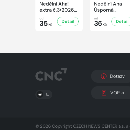
Nedělní Aha!
Nedělní Aha
extra č.3/2026
Úsporná
Úsporná
kuchařka -
od
od
Detail
Detail
kuchařka -
35
Houbová... od
35
Kč
Kč
Sladké vaření
hříbků po lišky
Dotazy
PŘEPNOUT SVĚTLÝ/TMAVÝ REŽIM
VOP
© 2026 Copyright
CZECH NEWS CENTER a.s.
a 