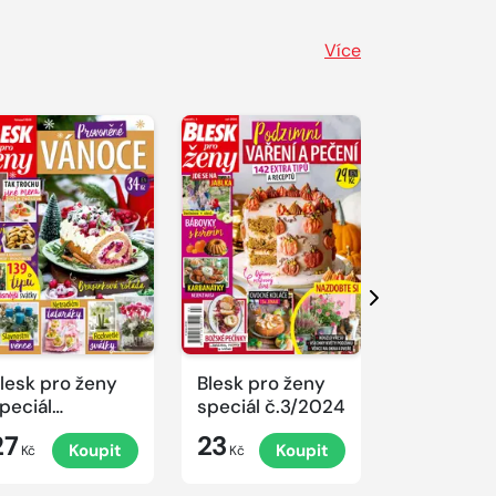
Více
Další
lesk pro ženy
Blesk pro ženy
Blesk pro 
peciál
speciál č.3/2024
speciál
.4/2024
č.2/2024
27
23
23
Koupit
Koupit
K
rovoněné
Kč
Kč
Kč
ánoce