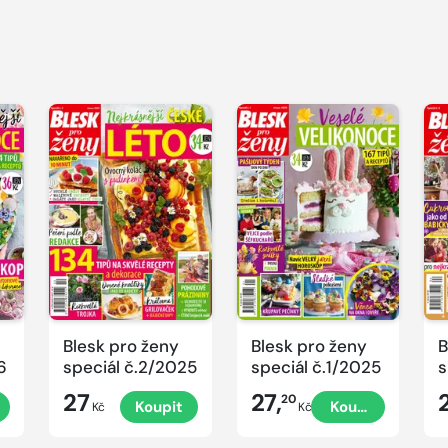
Blesk pro ženy
Blesk pro ženy
B
6
speciál č.2/2025
speciál č.1/2025
s
č
27
27,
20
Koupit
Koupit
P
Kč
Kč
V