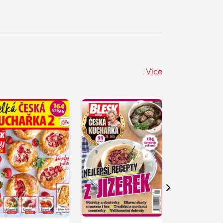
Více
Další