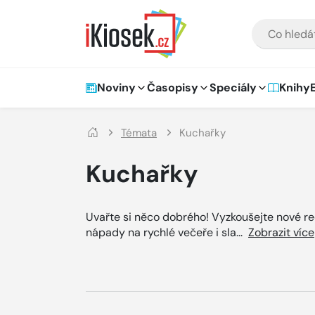
Přejít na hlavní obsah
VYHLEDÁVÁNÍ
Hlavní navigace
Noviny
Časopisy
Speciály
Knihy
Témata
Kuchařky
Kuchařky
Uvařte si něco dobrého! Vyzkoušejte nové rece
nápady na rychlé večeře i sla
...
Zobrazit více