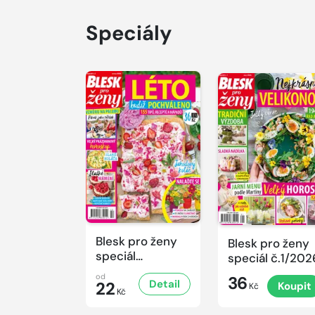
Speciály
Blesk pro ženy
Blesk pro ženy
speciál
speciál č.1/202
č.2/2026
od
36
Detail
22
Koupit
Kč
Kč