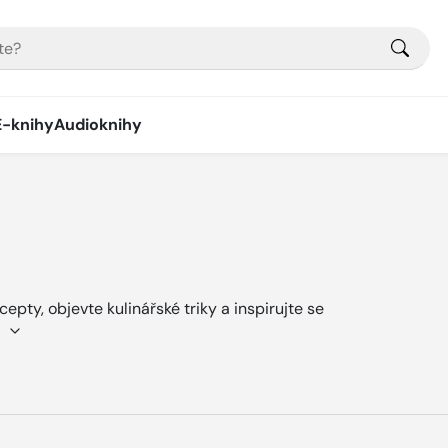
E-knihy
Audioknihy
pty, objevte kulinářské triky a inspirujte se