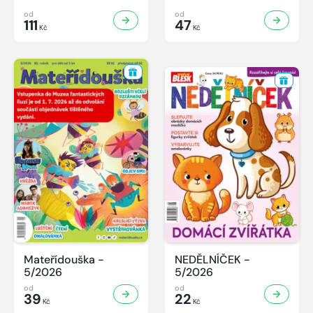
od
od
111
47
Kč
Kč
Mateřídouška -
NEDĚLNÍČEK -
5/2026
5/2026
od
od
39
22
Kč
Kč