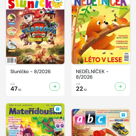
Sluníčko - 8/2026
NEDĚLNÍČEK -
8/2026
od
od
47
22
Kč
Kč