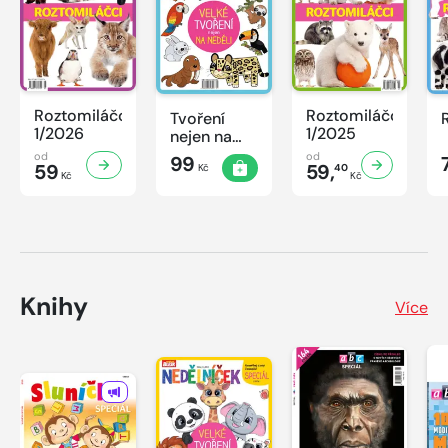
Roztomiláčci
Roztomiláčci
Tvoření
1/2026
1/2025
nejen na
neděli
od
od
99
59
59,
Kč
40
Kč
Kč
Knihy
Více