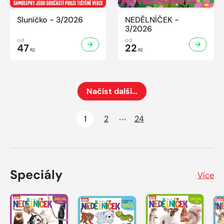
Sluníčko - 3/2026
NEDĚLNÍČEK -
3/2026
od
od
47
22
Kč
Kč
Načíst další…
Načte dalších 24 položek na aktuální stránku
1
2
24
Speciály
Více