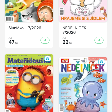
Sluníčko - 7/2026
NEDĚLNÍČEK -
7/2026
od
od
47
22
Kč
Kč