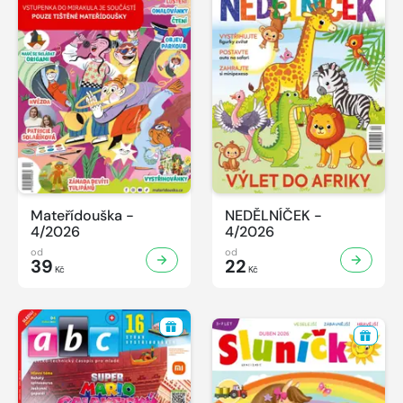
Mateřídouška -
NEDĚLNÍČEK -
4/2026
4/2026
od
od
39
22
Kč
Kč