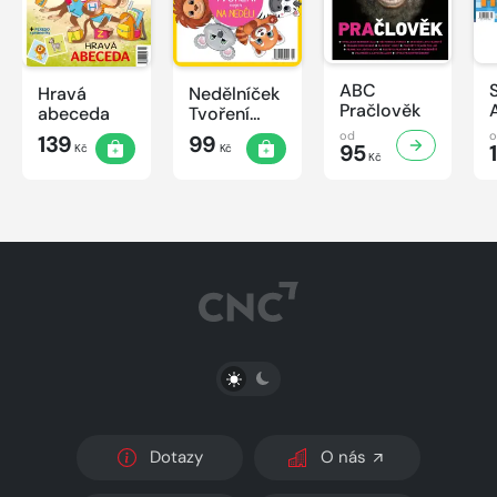
ABC
Hravá
Nedělníček
Pračlověk
abeceda
Tvoření
nejen na
od
139
99
95
Kč
Kč
neděli
Kč
PŘEPNOUT SVĚTLÝ/TMAVÝ REŽIM
Dotazy
O nás