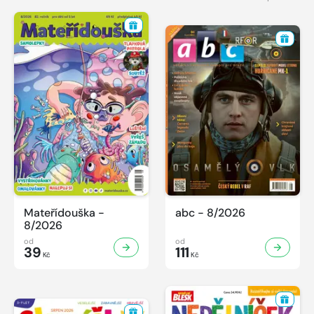
Mateřídouška -
abc - 8/2026
8/2026
od
od
39
111
Kč
Kč