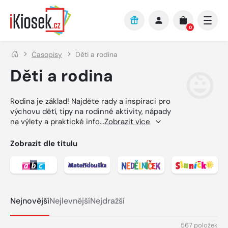
Přejít na hlavní obsah
0
Časopisy
Děti a rodina
Děti a rodina
Rodina je základ! Najděte rady a inspiraci pro
výchovu dětí, tipy na rodinné aktivity, nápady
na výlety a praktické info
...
Zobrazit více
Zobrazit dle titulu
Zobrazit detail titulu abc
Zobrazit detail titulu Mateřídouška
Zobrazit detail titulu 
Zobrazit 
Nejnovější
Nejlevnější
Nejdražší
567 položek