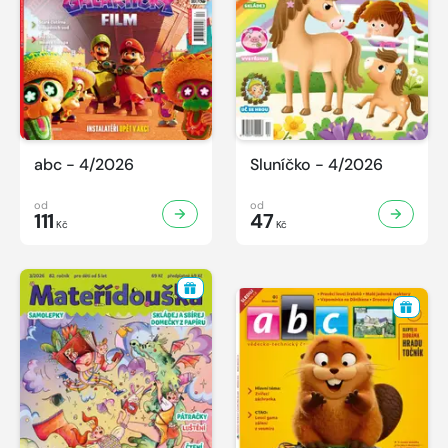
abc - 4/2026
Sluníčko - 4/2026
od
od
111
47
Kč
Kč