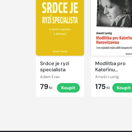
Srdce je ryzí
Modlitba pro
specialista
Kateřinu
Horovitzovou
Adam Evan
Arnošt Lustig
79
175
Koupit
Koupit
Kč
Kč