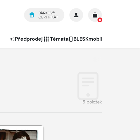
DÁRKOVÝ
CERTIFIKÁT
0
Předprodej
Témata
BLESKmobil
5 položek