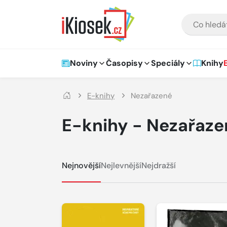
Přejít na hlavní obsah
VYHLEDÁVÁNÍ
Hlavní navigace
Noviny
Časopisy
Speciály
Knihy
E-knihy
Nezařazené
E-knihy - Nezařaze
Nejnovější
Nejlevnější
Nejdražší