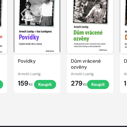
Povídky
Dům vrácené
D
ozvěny
Arnošt Lustig
Arnošt Lustig
A
159
279
Koupit
Koupit
Kč
Kč