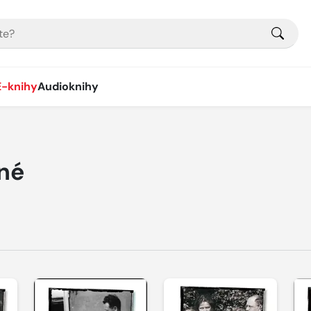
E-knihy
Audioknihy
né