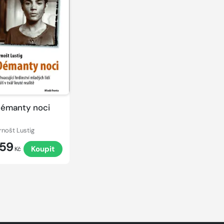
émanty noci
rnošt Lustig
159
Koupit
Kč