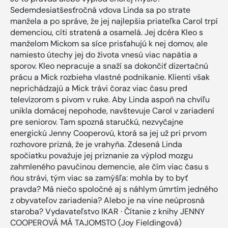
Sedemdesiatšesťročná vdova Linda sa po strate
manžela a po správe, že jej najlepšia priateľka Carol trpí
demenciou, cíti stratená a osamelá. Jej dcéra Kleo s
manželom Mickom sa síce prisťahujú k nej domov, ale
namiesto útechy jej do života vnesú viac napätia a
sporov. Kleo nepracuje a snaží sa dokončiť dizertačnú
prácu a Mick rozbieha vlastné podnikanie. Klienti však
neprichádzajú a Mick trávi čoraz viac času pred
televízorom s pivom v ruke. Aby Linda aspoň na chvíľu
unikla domácej nepohode, navštevuje Carol v zariadení
pre seniorov. Tam spozná staručkú, nezvyčajne
energickú Jenny Cooperovú, ktorá sa jej už pri prvom
rozhovore prizná, že je vrahyňa. Zdesená Linda
spočiatku považuje jej priznanie za výplod mozgu
zahmleného pavučinou demencie, ale čím viac času s
ňou strávi, tým viac sa zamýšľa: mohla by to byť
pravda? Má niečo spoločné aj s náhlym úmrtím jedného
z obyvateľov zariadenia? Alebo je na vine neúprosná
staroba? Vydavateľstvo IKAR · Čítanie z knihy JENNY
COOPEROVÁ MÁ TAJOMSTO (Joy Fieldingová)