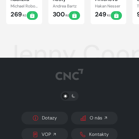
Michael Robotham
Andrea Bartz
Hakan Nesser
269
300
249
Kč
Kč
Kč
Jenny Coop
PŘEPNOUT SVĚTLÝ/TMAVÝ REŽIM
Dotazy
O nás
VOP
Kontakty