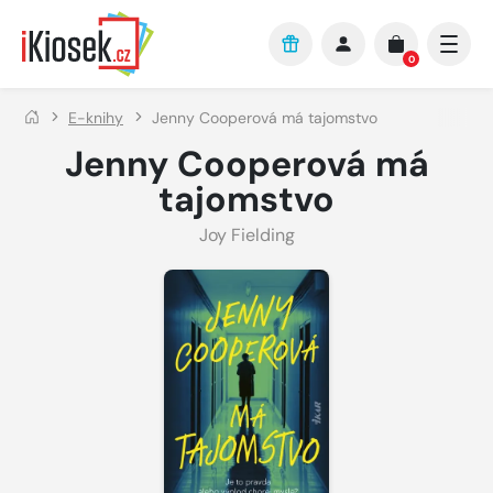
Přejít na hlavní obsah
0
E-knihy
Jenny Cooperová má tajomstvo
Jenny Cooperová má
tajomstvo
Joy Fielding