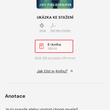
UKÁZKA KE STAŽENÍ
EPUB
PDF PRO ČTEČKY
E-kniha
339 Kč
EPUB
,
PDF pro čtečky
(384 stran)
Jak číst e-knihu?
Anotace
Je to pravda alebo výplod chorej mysle?