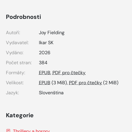
Podrobnosti
Autoři:
Joy Fielding
Vydavatel:
Ikar SK
Vydáno:
2026
Počet stran:
384
Formáty:
EPUB
,
PDF pro čtečky
Velikost:
EPUB
(3 MiB),
PDF pro čtečky
(2 MiB)
Jazyk:
Slovenština
Kategorie
Thrillery a horory