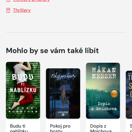
Thrillery
Mohlo by se vám také líbit
Budu ti
Pokoj pro
Dopis z
nablízku
hosty
Mnichova