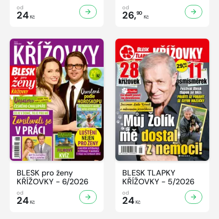
od
od
24
26,
90
Kč
Kč
BLESK pro ženy
BLESK TLAPKY
KŘÍŽOVKY - 6/2026
KŘÍŽOVKY - 5/2026
od
od
24
24
Kč
Kč