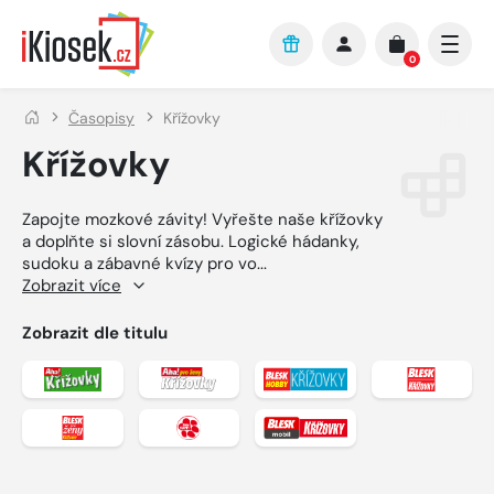
Přejít na hlavní obsah
0
Časopisy
Křížovky
Křížovky
Zapojte mozkové závity! Vyřešte naše křížovky
a doplňte si slovní zásobu. Logické hádanky,
sudoku a zábavné kvízy pro vo
...
Zobrazit více
Zobrazit dle titulu
Zobrazit detail titulu Aha! křížovky
Zobrazit detail titulu Aha! pro ženy k
Zobrazit detail titulu 
Zobrazit 
Zobrazit detail titulu BLESK pro ženy křížovky
Zobrazit detail titulu BLESK tlapky kř
Zobrazit detail titulu 