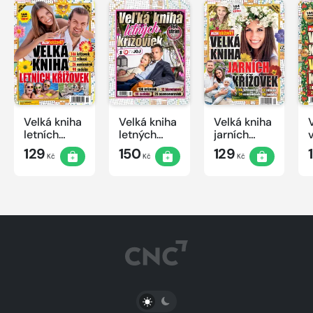
Velká kniha
Velká kniha
Velká kniha
letních
letných
jarních
křížovek
krížoviek s
křížovek
129
150
129
Kč
Kč
Kč
2026
TV JOJ
2026
2026
PŘEPNOUT SVĚTLÝ/TMAVÝ REŽIM