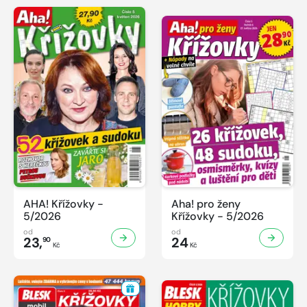
AHA! Křížovky -
Aha! pro ženy
5/2026
Křížovky - 5/2026
od
od
23,
24
90
Kč
Kč