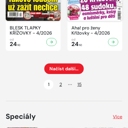
BLESK TLAPKY
Aha! pro ženy
KŘÍŽOVKY - 4/2026
Křížovky - 4/2026
od
od
24
24
Kč
Kč
Načíst další…
Načte dalších 24 položek na aktuální stránku
1
2
15
Speciály
Více