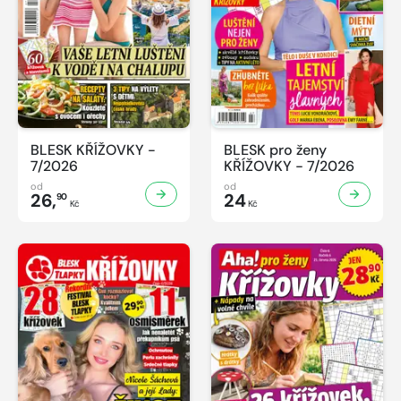
BLESK KŘÍŽOVKY -
BLESK pro ženy
7/2026
KŘÍŽOVKY - 7/2026
od
od
26,
24
90
Kč
Kč