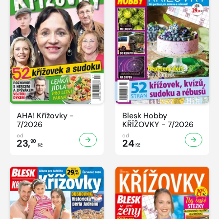
AHA! Křížovky -
Blesk Hobby
7/2026
KŘÍŽOVKY - 7/2026
od
od
23,
24
90
Kč
Kč