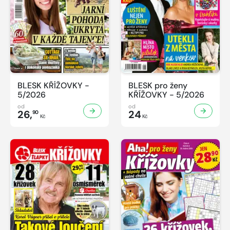
BLESK KŘÍŽOVKY -
BLESK pro ženy
5/2026
KŘÍŽOVKY - 5/2026
od
od
26,
24
90
Kč
Kč