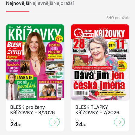
Nejnovější
Nejlevnější
Nejdražší
340 položek
BLESK pro ženy
BLESK TLAPKY
KŘÍŽOVKY - 8/2026
KŘÍŽOVKY - 7/2026
od
od
24
24
Kč
Kč