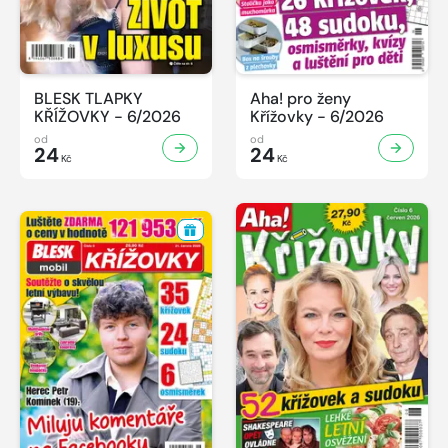
BLESK TLAPKY
Aha! pro ženy
KŘÍŽOVKY - 6/2026
Křížovky - 6/2026
od
od
24
24
Kč
Kč