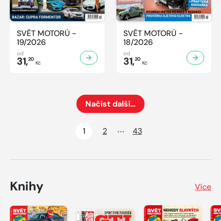
SVĚT MOTORŮ -
SVĚT MOTORŮ -
19/2026
18/2026
od
od
31,
31,
20
20
Kč
Kč
Načíst další…
Načte dalších 24 položek na aktuální stránku
1
2
43
Knihy
Více