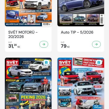
SVĚT MOTORŮ -
Auto TIP - 5/2026
20/2026
od
od
31,
79
20
Kč
Kč