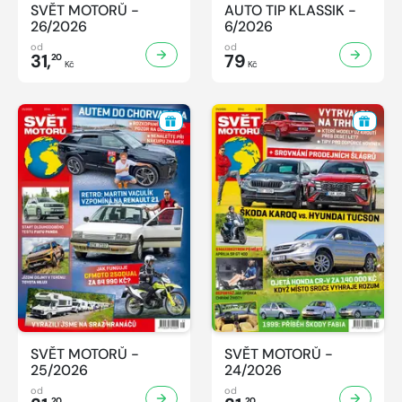
SVĚT MOTORŮ -
AUTO TIP KLASSIK -
26/2026
6/2026
od
od
31,
79
20
Kč
Kč
SVĚT MOTORŮ -
SVĚT MOTORŮ -
25/2026
24/2026
od
od
20
20