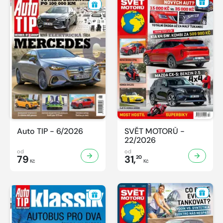
Auto TIP - 6/2026
SVĚT MOTORŮ -
22/2026
od
od
79
31,
20
Kč
Kč