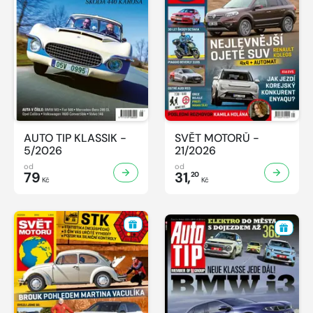
AUTO TIP KLASSIK -
SVĚT MOTORŮ -
5/2026
21/2026
od
od
79
31,
20
Kč
Kč