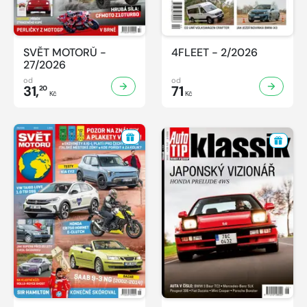
SVĚT MOTORŮ -
4FLEET - 2/2026
27/2026
od
od
31,
71
20
Kč
Kč