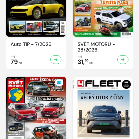
Auto TIP - 7/2026
SVĚT MOTORŮ -
28/2026
od
od
79
31,
20
Kč
Kč