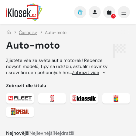
Přejít na hlavní obsah
0
Časopisy
Auto-moto
Auto-moto
Zjistěte vše ze světa aut a motorek! Recenze
nových modelů, tipy na údržbu, aktuální novinky
i srovnání cen pohonných hm
...
Zobrazit více
Zobrazit dle titulu
Zobrazit detail titulu 4Fleet
Zobrazit detail titulu Auto Tip
Zobrazit detail titulu A
Zobrazit 
Zobrazit detail titulu Svět motorů speciál
Nejnovější
Nejlevnější
Nejdražší