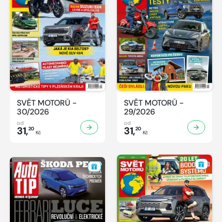
SVĚT MOTORŮ -
SVĚT MOTORŮ -
30/2026
29/2026
od
od
31,
31,
20
20
Kč
Kč