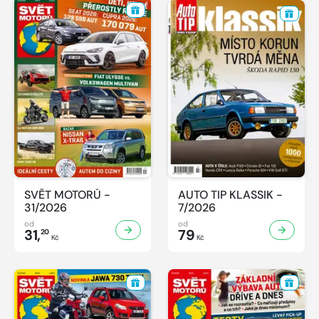
SVĚT MOTORŮ -
AUTO TIP KLASSIK -
31/2026
7/2026
od
od
31,
79
20
Kč
Kč