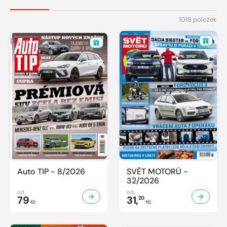
1018 položek
Auto TIP - 8/2026
SVĚT MOTORŮ -
32/2026
od
od
79
31,
20
Kč
Kč