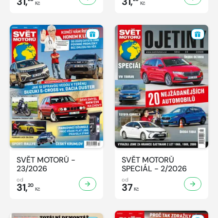
31,
31,
Kč
Kč
SVĚT MOTORŮ -
SVĚT MOTORŮ
23/2026
SPECIÁL - 2/2026
od
od
31,
37
20
Kč
Kč