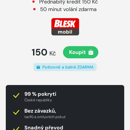
Přednabitý kredit 150 Kč
50 minut volání zdarma
150
Koupit
Kč
Poštovné a balné ZDARMA
99 % pokrytí
České republiky
Bez závazků,
tarifů a smluvních pokut
Snadný převod