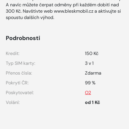
A navíc můžete čerpat odměny při každém dobití nad
300 Kč. Navštivte web www.bleskmobil.cz a aktivujte si
spoustu dalších výhod.
Podrobnosti
Kredit:
150 Kč
Typ SIM karty:
3 v 1
Přenos čísla:
Zdarma
Pokrytí ČR:
99 %
Poskytovatel:
O2
Volání:
od 1 Kč