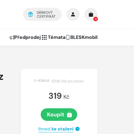
DÁRKOVÝ
CERTIFIKÁT
0
Předprodej
Témata
BLESKmobil
z
E-KNIHA
(
EPUB
,
PDF pro čtečky
)
319
Kč
Koupit
Ihned
ke stažení
?