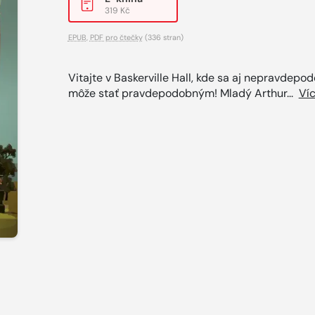
319 Kč
EPUB
,
PDF pro čtečky
(336 stran)
Vitajte v Baskerville Hall, kde sa aj nepravdepo
môže stať pravdepodobným! Mladý Arthur...
Ví