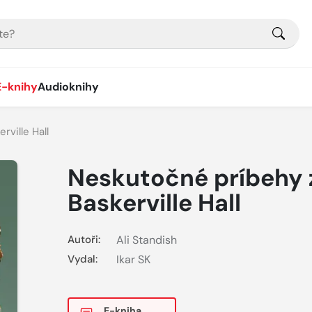
E-knihy
Audioknihy
ville Hall
Neskutočné príbehy 
Baskerville Hall
Autoři:
Ali Standish
Vydal:
Ikar SK
E-kniha