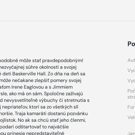
Po
Aut
avdepodobné môže stať pravdepodobným!
zvyčajnej súhre okolností a svojej
Vyd
deti Baskerville Hall. Zo dňa na deň sa
môže nečakane zlepšiť pomery svojej
Vy
čaťom Irene Eaglovou a s Jimmiem
Po
sle, ako má on sám. Spoločne zažívajú
str
 nevysvetliteľné výbuchy či stretnutia s
nepriateľov, ktorí sa zo všetkých síl
For
si horšie. Traja kamaráti dostanú pozvánku
Vel
jlístok. No ak sa chcú stať jeho členmi,
 podarí odštartovať to najväčšie
bou prinesie nepredstaviteľné
Jaz