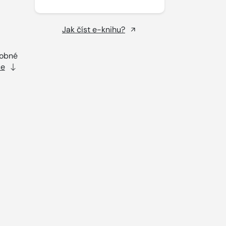
Jak číst e-knihu?
dobné
ce