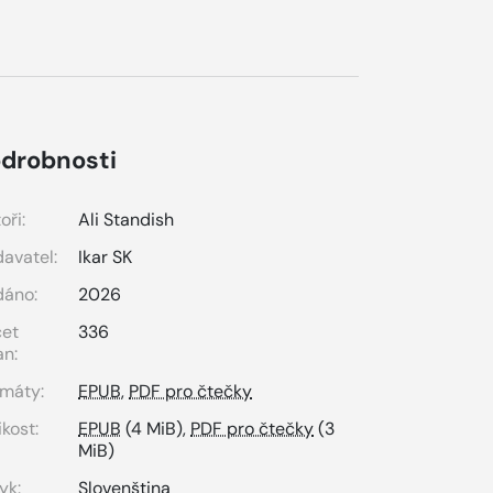
drobnosti
oři:
Ali Standish
avatel:
Ikar SK
dáno:
2026
čet
336
an:
máty:
EPUB
,
PDF pro čtečky
ikost:
EPUB
(4 MiB),
PDF pro čtečky
(3
MiB)
yk:
Slovenština