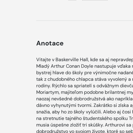
Anotace
Vitajte v Baskerville Hall, kde sa aj nepr
Mladý Arthur Conan Doyle nastupuje vďaka ne
bystrej hlave do školy pre výnimočne nadané 
tak z chudobného chlapca stáva vyvolený a 
rodiny. Rýchlo sa spriatelí s odvážnym diev
Moriartym, majiteľom podobne brilantnej my
naozaj nevšedné dobrodružstvá ako napríklad
dávno vyhynutými tvormi. Zakrátko si získa aj 
snažia, aby ho zo školy vylúčili. Alebo aj čo
na stretnutie tajného študentského spolku Tro
musia úspešne zložiť tri skúšky. Arthurovi sa
dobrodružstvo vo svojom živote, ktoré so se