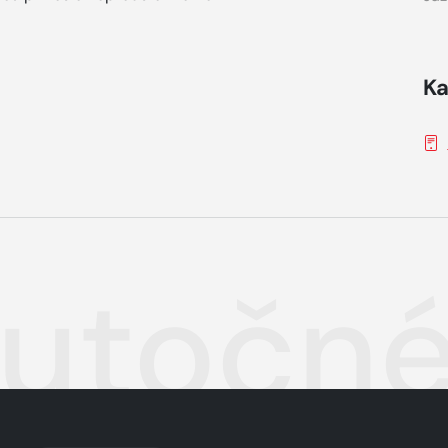
Ka
utočné 