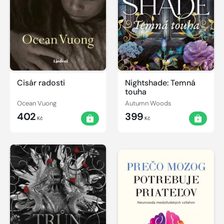
Cisár radosti
Nightshade: Temná
touha
Ocean Vuong
Autumn Woods
402
399
Kč
Kč