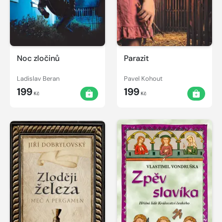
Noc zločinů
Parazit
Ladislav Beran
Pavel Kohout
199
199
Kč
Kč