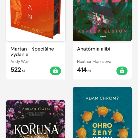
Marťan - špeciálne
Anatómia alibi
vydanie
Andy Weir
Heather Morrisová
522
414
Kč
Kč