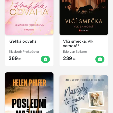
Křehká odvaha
Vlčí smečka: Vlk
samotář
Elizabeth Prokešová
Edo van Belkom
369
239
Kč
Kč