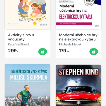
Aktivity a hry s
Moderní učebnice hry
vnoučaty
na elektrickou kytaru
Kateřina Bírová
Michaela Medek
299
179
Kč
Kč