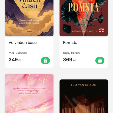
Ve vlnách času
Pomsta
Mari Caoran
Ruby Braun
349
369
Kč
Kč