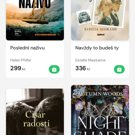
Poslední naživu
Navždy to budeš ty
Helen Phifer
Estelle Maskame
299
336
Kč
Kč