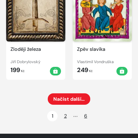
Zloději železa
Zpěv slavíka
Jiří Dobrylovský
Vlastimil Vondruška
199
249
Kč
Kč
Načíst další…
Načte dalších 24 položek na aktuální stránku
1
2
6