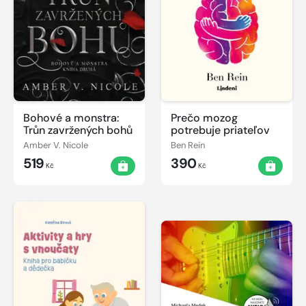
Bohové a monstra:
Prečo mozog
Trůn zavržených bohů
potrebuje priateľov
Amber V. Nicole
Ben Rein
519
390
Kč
Kč