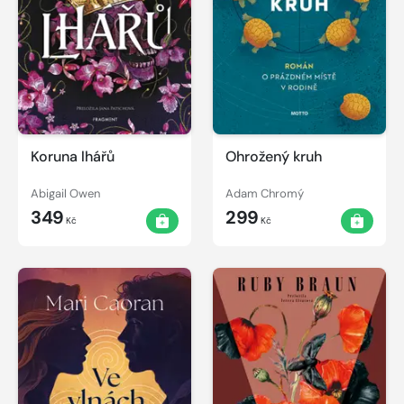
Koruna lhářů
Ohrožený kruh
Abigail Owen
Adam Chromý
349
299
Kč
Kč