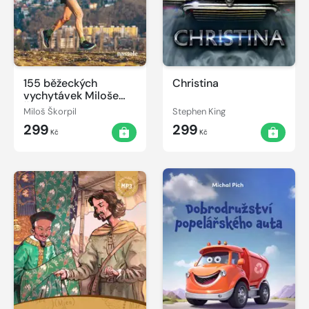
155 běžeckých
Christina
vychytávek Miloše
Škorpila
Miloš Škorpil
Stephen King
299
299
Kč
Kč