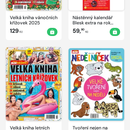
Velká kniha vánočních
Nástěnný kalendář
křížovek 2025
Blesk extra na rok
2026
129
59,
90
Kč
Kč
Velká kniha letních
Tvoření nejen na