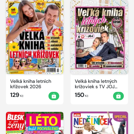
Velká kniha letních
Velká kniha letných
křížovek 2026
krížoviek s TV JOJ
2026
129
150
Kč
Kč