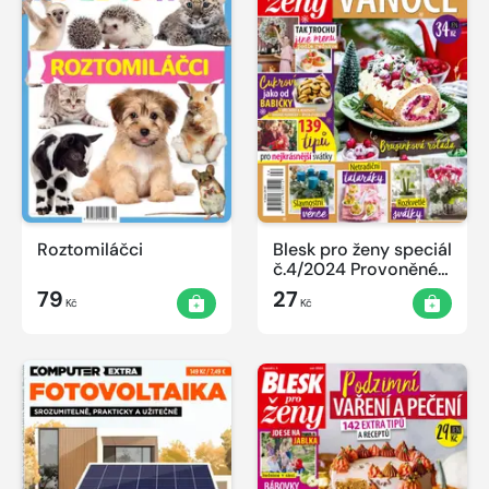
Roztomiláčci
Blesk pro ženy speciál
č.4/2024 Provoněné
Vánoce
79
27
Kč
Kč