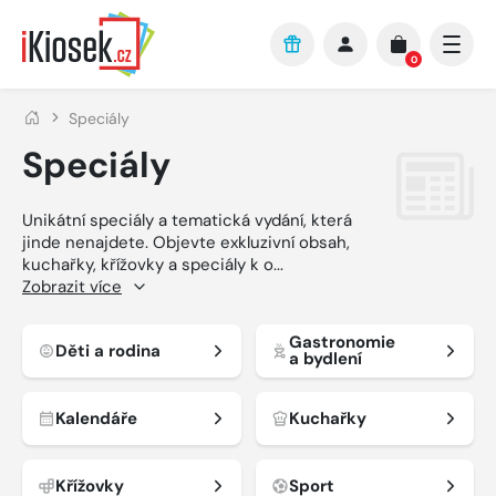
Přejít na hlavní obsah
0
Speciály
Speciály
Unikátní speciály a tematická vydání, která
jinde nenajdete. Objevte exkluzivní obsah,
kuchařky, křížovky a speciály k o
...
Zobrazit více
Gastronomie
Děti a rodina
a bydlení
Kalendáře
Kuchařky
Křížovky
Sport