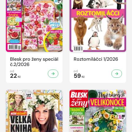
Blesk pro ženy speciál
Roztomiláčci 1/2026
č.2/2026
od
od
22
59
Kč
Kč