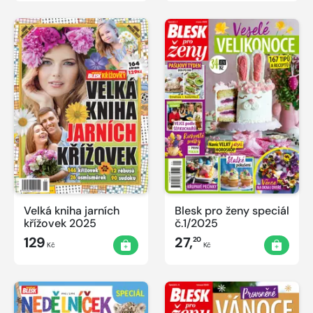
Velká kniha jarních
Blesk pro ženy speciál
křížovek 2025
č.1/2025
129
27,
20
Kč
Kč