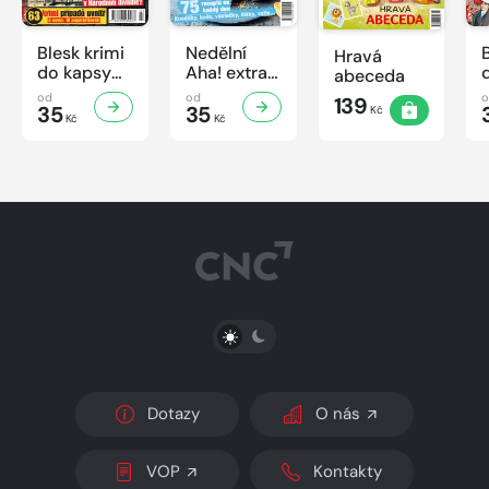
Blesk krimi
Nedělní
Hravá
do kapsy
Aha! extra
abeceda
č.7/2026
č.3/2026
od
od
139
35
Úsporná
35
Kč
Kč
Kč
kuchařka -
Sladké
vaření
PŘEPNOUT SVĚTLÝ/TMAVÝ REŽIM
Dotazy
O nás
VOP
Kontakty