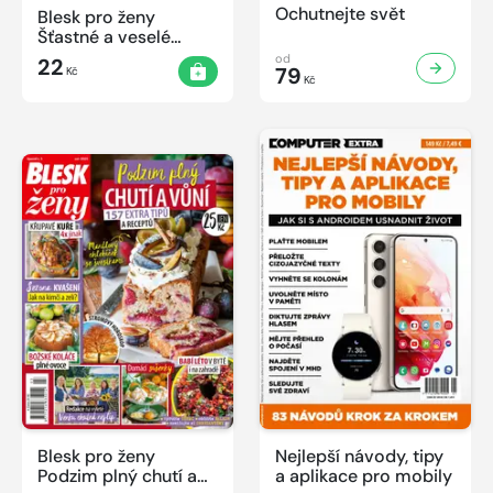
Ochutnejte svět
Blesk pro ženy
Šťastné a veselé
Vánoce 2023
od
22
79
Kč
Kč
Blesk pro ženy
Nejlepší návody, tipy
Podzim plný chutí a
a aplikace pro mobily