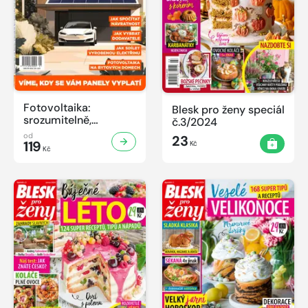
Fotovoltaika:
Blesk pro ženy speciál
srozumitelně,
č.3/2024
prakticky a užitečně
od
23
119
Kč
Kč