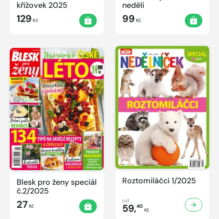
křížovek 2025
neděli
129
99
Kč
Kč
Roztomiláčci 1/2025
Blesk pro ženy speciál
č.2/2025
od
27
59,
Kč
40
Kč