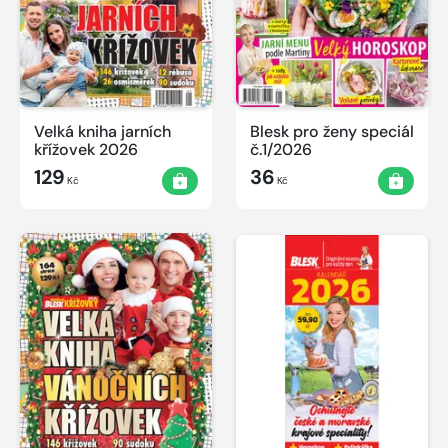
Velká kniha jarních
Blesk pro ženy speciál
křížovek 2026
č.1/2026
129
36
Kč
Kč