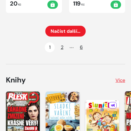
vůní
20
119
Kč
Kč
Načíst další…
Načte dalších 24 položek na aktuální stránku
1
2
6
Knihy
Více