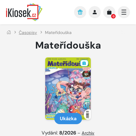
Přejít na hlavní obsah
0
Časopisy
Mateřídouška
Mateřídouška
Ukázka
Vydání:
8/2026
–
Archiv