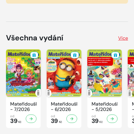
Všechna vydání
Více
Mateřídouška
Mateřídouška
Mateřídouška
- 7/2026
- 6/2026
- 5/2026
od
od
od
39
39
39
Kč
Kč
Kč