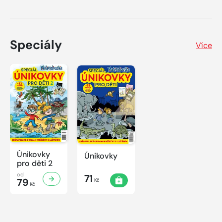
Speciály
Více
Únikovky
Únikovky
pro děti 2
od
71
79
Kč
Kč