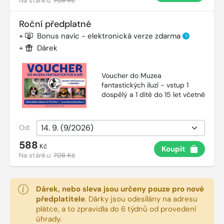
Na stánku:
708 Kč
Roční předplatné
+
Bonus navíc - elektronická verze zdarma
?
+
Dárek
Voucher do Muzea
fantastických iluzí - vstup 1
dospělý a 1 dítě do 15 let včetně
Od:
588
Kč
Koupit
Na stánku:
708 Kč
Dárek, nebo sleva jsou určeny pouze pro nové
předplatitele
.
Dárky jsou odesílány na adresu
plátce, a to zpravidla do 6 týdnů od provedení
úhrady.