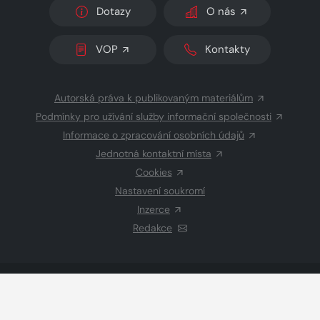
Dotazy
O nás
VOP
Kontakty
Autorská práva k publikovaným materiálům
Podmínky pro užívání služby informační společnosti
Informace o zpracování osobních údajů
Jednotná kontaktní místa
Cookies
Nastavení soukromí
Inzerce
Redakce
© 2026 Copyright
CZECH NEWS CENTER a.s.
a dodavatelé
obsahu
Vysázeno
Grand IT s.r.o.