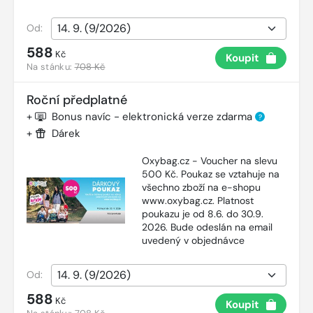
Od:
588
Kč
Koupit
Na stánku:
708 Kč
Roční předplatné
+
Bonus navíc - elektronická verze zdarma
?
+
Dárek
Oxybag.cz - Voucher na slevu
500 Kč. Poukaz se vztahuje na
všechno zboží na e-shopu
www.oxybag.cz. Platnost
poukazu je od 8.6. do 30.9.
2026. Bude odeslán na email
uvedený v objednávce
Od:
588
Kč
Koupit