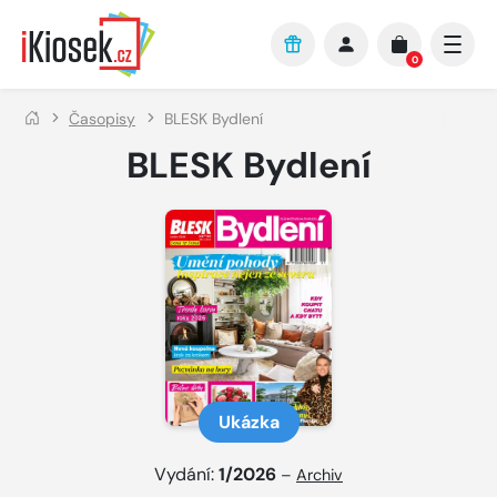
Přejít na hlavní obsah
0
Časopisy
BLESK Bydlení
BLESK Bydlení
Ukázka
Vydání:
1/2026
–
Archiv