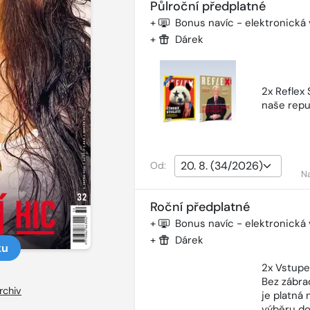
Půlroční předplatné
+
Bonus navíc - elektronická
+
Dárek
2x Reflex
naše repu
Od:
N
Roční předplatné
+
Bonus navíc - elektronická
+
Dárek
ku
2x Vstupe
Bez zábra
rchiv
je platná
výběru do