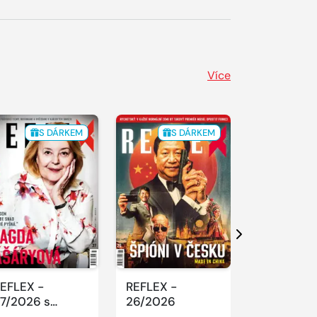
Více
S DÁRKEM
S DÁRKEM
S 
Další
EFLEX -
REFLEX -
REFLEX -
7/2026 s
26/2026
25/2026
xcellentem