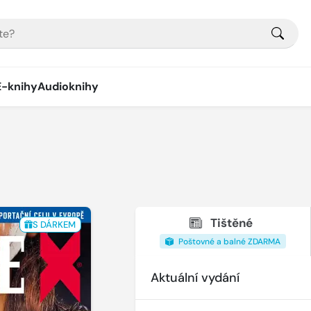
E-knihy
Audioknihy
Tištěné
S DÁRKEM
Poštovné a balné ZDARMA
Aktuální vydání