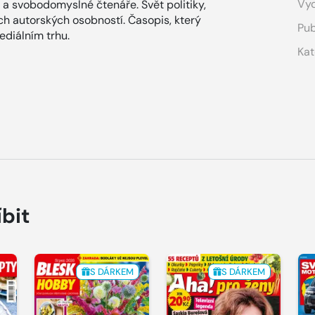
Vyd
 a svobodomyslné čtenáře. Svět politiky,
ích autorských osobností. Časopis, který
Pub
diálním trhu.
Kat
íbit
S DÁRKEM
S DÁRKEM