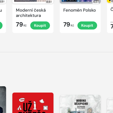
Č
u
Moderní česká
Fenomén Polsko
architektura
o
79
79
Koupit
Koupit
Kč
Kč