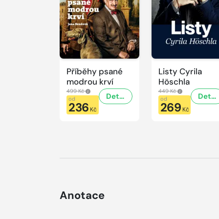
Příběhy psané
Listy Cyrila
modrou krví
Höschla
499 Kč
449 Kč
Detail
Detail
od
od
236
269
Kč
Kč
Anotace