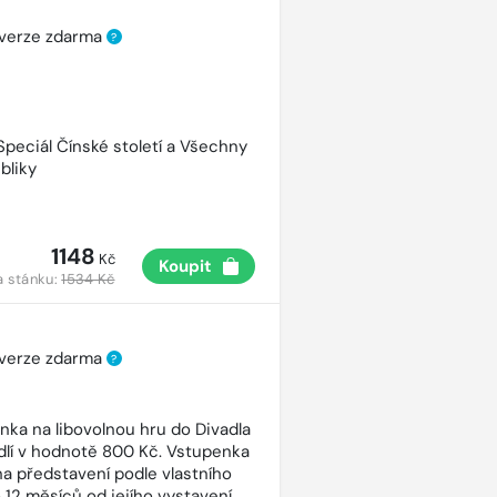
 verze zdarma
?
 Speciál Čínské století a Všechny
bliky
1148
Kč
Koupit
a stánku:
1534 Kč
 verze zdarma
?
nka na libovolnou hru do Divadla
dlí v hodnotě 800 Kč. Vstupenka
 na představení podle vlastního
 12 měsíců od jejího vystavení.