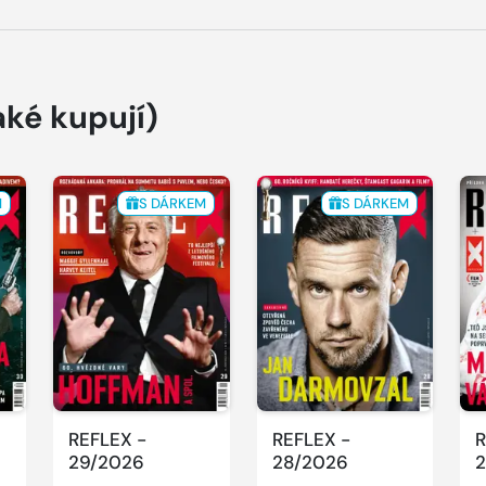
aké kupují)
M
S DÁRKEM
S DÁRKEM
REFLEX -
REFLEX -
R
29/2026
28/2026
2
E