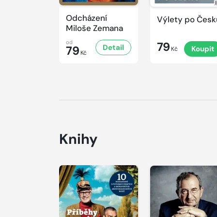
Odcházení
Výlety po Česk
Miloše Zemana
od
79
Detail
79
Koupit
Kč
Kč
Knihy