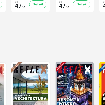
od
od
o
Detail
Detail
47
47
Kč
Kč