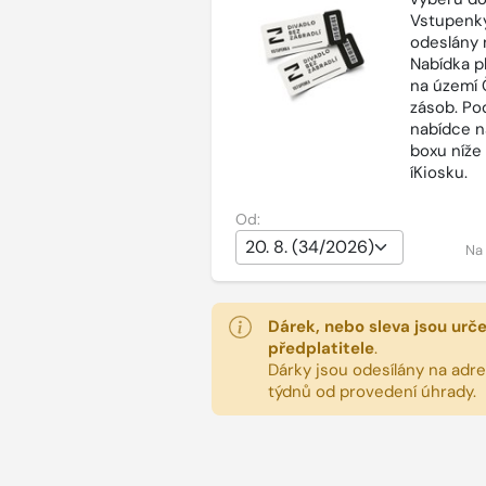
Vstupenky
odeslány 
Nabídka p
na území 
zásob. Po
nabídce n
boxu níže
íKiosku.
Od:
Na
Dárek, nebo sleva jsou urč
předplatitele
.
Dárky jsou odesílány na adres
týdnů od provedení úhrady.