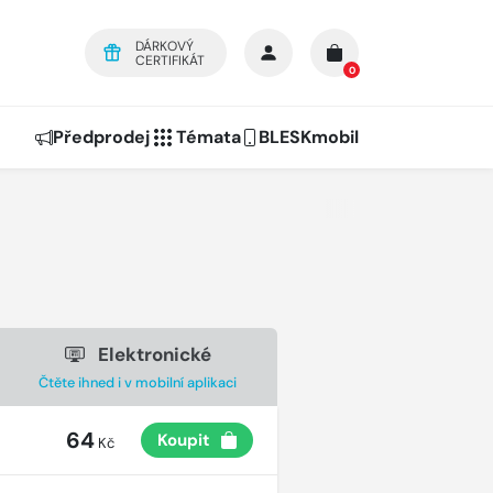
DÁRKOVÝ
CERTIFIKÁT
0
Předprodej
Témata
BLESKmobil
Elektronické
Čtěte ihned i v mobilní aplikaci
64
Koupit
Kč