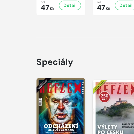
od
od
Detail
Detail
47
47
Kč
Kč
Speciály