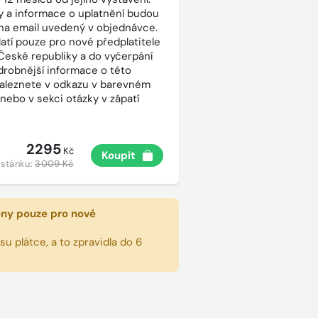
 a informace o uplatnění budou
na email uvedený v objednávce.
latí pouze pro nové předplatitele
České republiky a do vyčerpání
drobnější informace o této
aleznete v odkazu v barevném
 nebo v sekci otázky v zápatí
2295
Kč
Koupit
 stánku:
3009 Kč
eny pouze pro nové
u plátce, a to zpravidla do 6