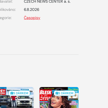
avatel:
CZECH NEWS CENTER a. s.
likováno:
6.8.2026
egorie:
Časopisy
S DÁRKEM
S DÁRKEM