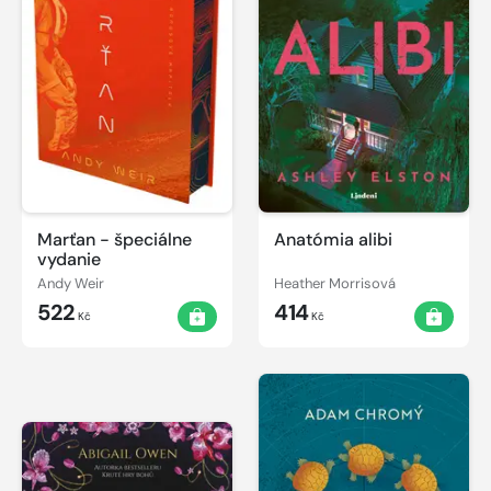
Marťan - špeciálne
Anatómia alibi
vydanie
Andy Weir
Heather Morrisová
522
414
Kč
Kč