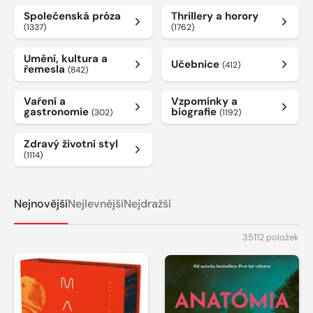
Společenská próza
Thrillery a horory
(1337)
(1762)
Umění, kultura a
Učebnice
(412)
řemesla
(842)
Vaření a
Vzpomínky a
gastronomie
biografie
(302)
(1192)
Zdravý životní styl
(1114)
Nejnovější
Nejlevnější
Nejdražší
35112 položek