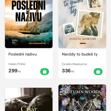
Poslední naživu
Navždy to budeš ty
Helen Phifer
Estelle Maskame
299
336
Kč
Kč