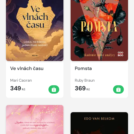
Ve vlnách času
Pomsta
Mari Caoran
Ruby Braun
349
369
Kč
Kč