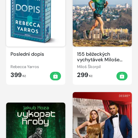
Poslední dopis
155 běžeckých
vychytávek Miloše
Škorpila
Rebecca Yarros
Miloš Škorpil
399
299
Kč
Kč