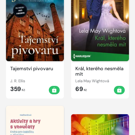
Tajemství pivovaru
Král, kterého nesměla
mít
J. R. Ellis
Lela May Wightová
359
69
Kč
Kč