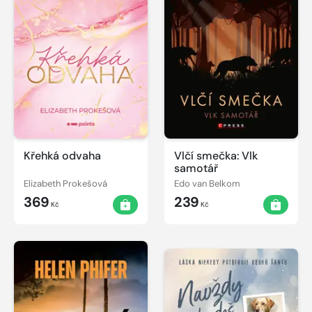
Křehká odvaha
Vlčí smečka: Vlk
samotář
Elizabeth Prokešová
Edo van Belkom
369
239
Kč
Kč