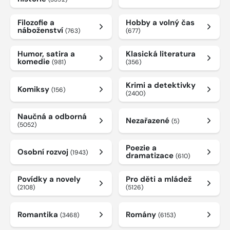
Filozofie a
Hobby a volný čas
náboženství
(763)
(677)
Humor, satira a
Klasická literatura
komedie
(981)
(356)
Krimi a detektivky
Komiksy
(156)
(2400)
Naučná a odborná
Nezařazené
(5)
(5052)
Poezie a
Osobní rozvoj
(1943)
dramatizace
(610)
Povídky a novely
Pro děti a mládež
(2108)
(5126)
Romantika
Romány
(3468)
(6153)