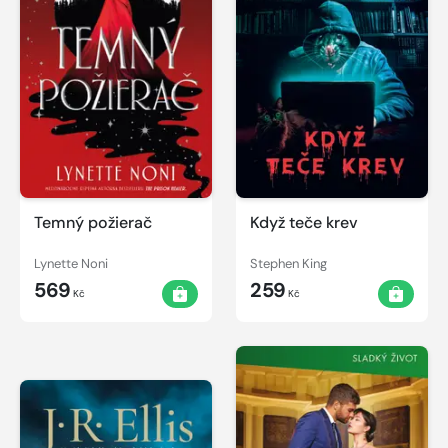
Temný požierač
Když teče krev
Lynette Noni
Stephen King
569
259
Kč
Kč