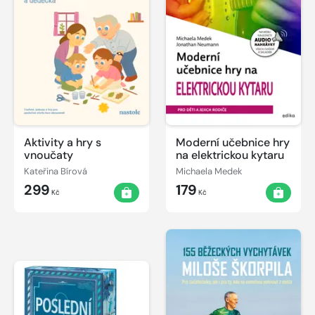
Aktivity a hry s
Moderní učebnice hry
vnoučaty
na elektrickou kytaru
Kateřina Bírová
Michaela Medek
299
179
Kč
Kč