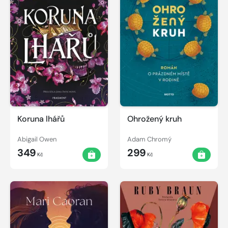
Koruna lhářů
Ohrožený kruh
Abigail Owen
Adam Chromý
349
299
Kč
Kč