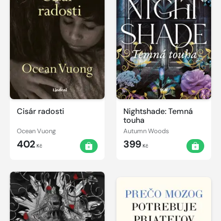
Cisár radosti
Nightshade: Temná
touha
Ocean Vuong
Autumn Woods
402
399
Kč
Kč