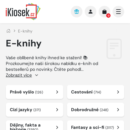
Přejít na hlavní obsah
0
E-knihy
E-knihy
Vaše oblíbené knihy ihned ke stažení! 📚
Prozkoumejte naši širokou nabídku e-knih od
bestsellerů po novinky. Čtěte pohodl
...
Zobrazit více
Právě vyšlo
Cestování
(126)
(714)
Cizí jazyky
Dobrodružné
(371)
(248)
Dějiny, fakta a
Fantasy a sci-fi
(3117)
historie
(3392)