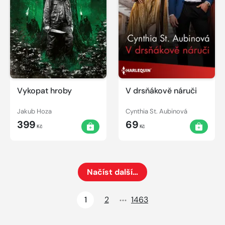
Vykopat hroby
V drsňákově náruči
Jakub Hoza
Cynthia St. Aubinová
399
69
Kč
Kč
Načíst další…
Načte dalších 24 položek na aktuální stránku
1
2
1463