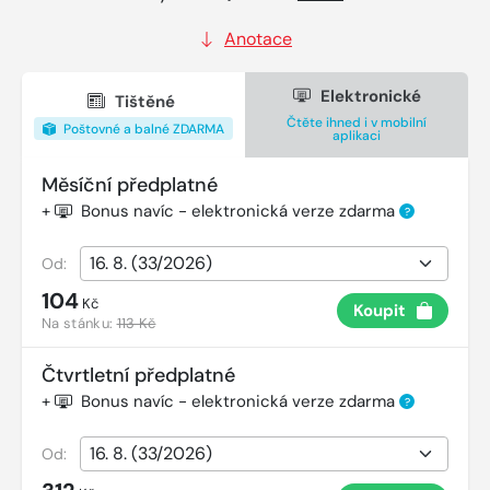
Anotace
Elektronické
Tištěné
Čtěte ihned i v mobilní
Poštovné a balné ZDARMA
aplikaci
Měsíční předplatné
+
Bonus navíc - elektronická verze zdarma
?
Od:
104
Kč
Koupit
Na stánku:
113 Kč
Čtvrtletní předplatné
+
Bonus navíc - elektronická verze zdarma
?
Od: