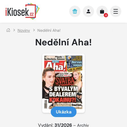
Přejít na hlavní obsah
0
Noviny
Nedělní Aha!
Nedělní Aha!
Ukázka
Vydání:
31/2026
–
Archiv