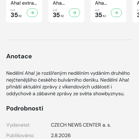
Aha! extra
Aha
Aha
č.3/2026
Úsporná
Úsporná
od
od
od
Úsporná
35
kuchařka -
35
kuchařka
35
Kč
Kč
Kč
kuchařka -
Houbová...
Sekané a
Sladké
od hříbků
mleté
vaření
po lišky
maso
Anotace
Nedělní Aha! je rozšířeným nedělním vydáním druhého
nejčtenějšího českého bulvárního deníku. Nedělní Aha!
přináší aktuální zprávy z víkendových událostí i
oddychové a zábavné zprávy ze světa showbyznysu.
Podrobnosti
Vydavatel:
CZECH NEWS CENTER a. s.
Publikováno:
2.8.2026