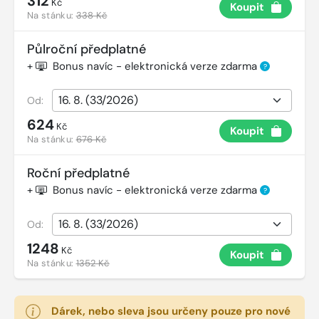
312
Kč
Koupit
Na stánku:
338 Kč
Půlroční předplatné
+
Bonus navíc - elektronická verze zdarma
?
Od:
624
Kč
Koupit
Na stánku:
676 Kč
Roční předplatné
+
Bonus navíc - elektronická verze zdarma
?
Od:
1248
Kč
Koupit
Na stánku:
1352 Kč
Dárek, nebo sleva jsou určeny pouze pro nové