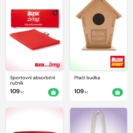
Sportovní absorbční
Ptačí budka
ručník
109
109
Kč
Kč