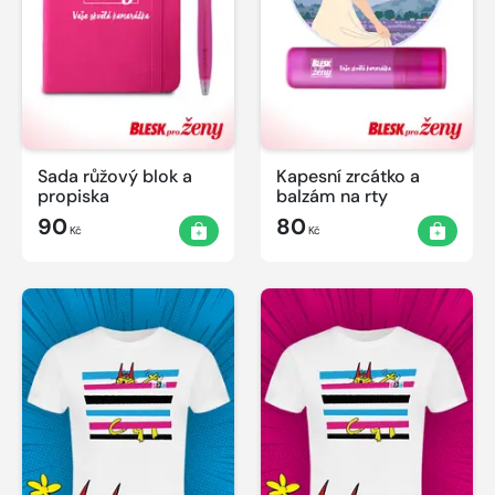
Sada růžový blok a
Kapesní zrcátko a
propiska
balzám na rty
90
80
Kč
Kč