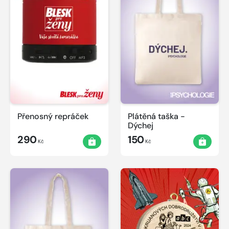
Přenosný repráček
Plátěná taška -
Dýchej
290
150
Kč
Kč