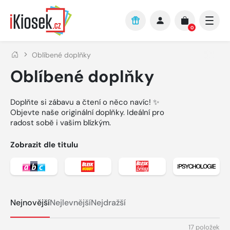
Přejít na hlavní obsah
0
Oblíbené doplňky
Oblíbené doplňky
Doplňte si zábavu a čtení o něco navíc! ✨
Objevte naše originální doplňky. Ideální pro
radost sobě i vašim blízkým.
Zobrazit dle titulu
Zobrazit detail titulu abc
Zobrazit detail titulu BLESK Hobby
Zobrazit detail titulu 
Zobrazit 
Nejnovější
Nejlevnější
Nejdražší
17 položek