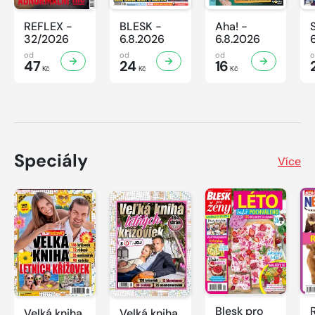
REFLEX -
BLESK -
Aha! -
32/2026
6.8.2026
6.8.2026
od
od
od
47
24
16
Kč
Kč
Kč
Speciály
Více
Blesk pro
Velká kniha
Velká kniha