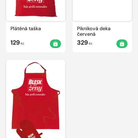
Plátěná taška
Pikniková deka
červená
129
329
Kč
Kč