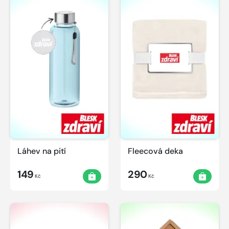
Láhev na pití
Fleecová deka
149
290
Kč
Kč