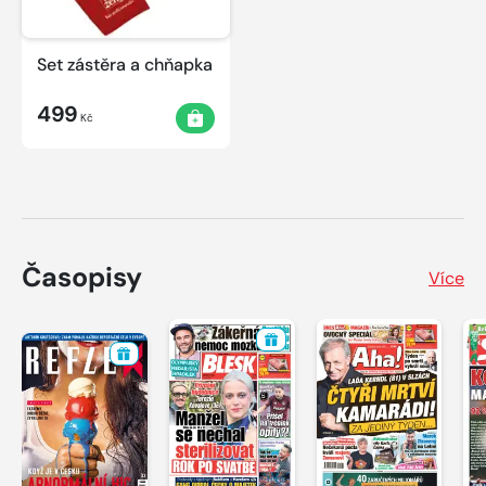
Set zástěra a chňapka
499
Kč
Časopisy
Více