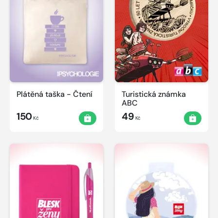
Plátěná taška - Čtení
Turistická známka
ABC
150
49
Kč
Kč