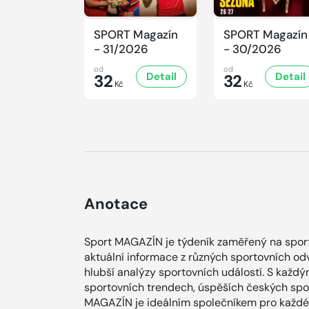
SPORT Magazín
SPORT Magazín
- 31/2026
- 30/2026
od
od
Detail
Detail
32
32
Kč
Kč
Anotace
Sport MAGAZÍN je týdeník zaměřený na sporto
aktuální informace z různých sportovních od
hlubší analýzy sportovních událostí. S každ
sportovních trendech, úspěších českých spor
MAGAZÍN je ideálním společníkem pro každéh