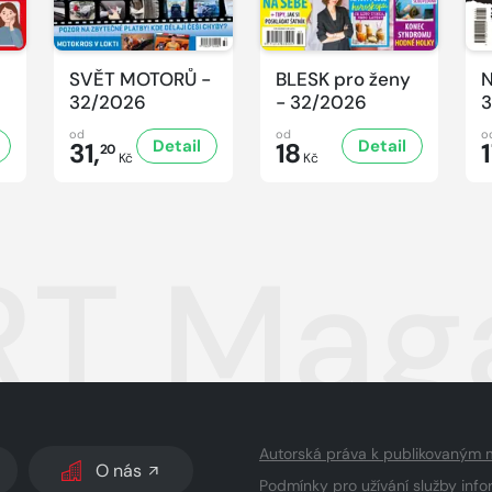
SVĚT MOTORŮ -
BLESK pro ženy
N
32/2026
- 32/2026
3
od
od
o
Detail
Detail
31,
18
20
Kč
Kč
T Maga
Autorská práva k publikovaným 
O nás
Podmínky pro užívání služby info