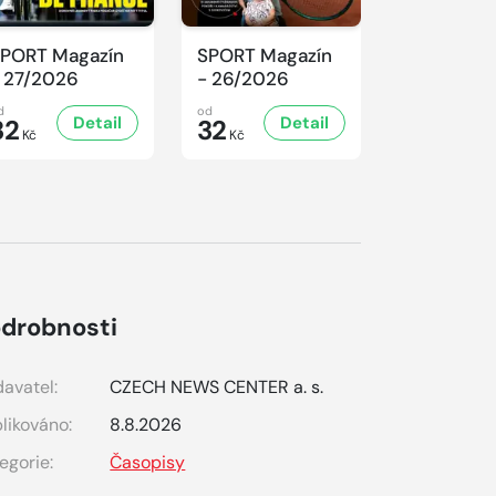
PORT Magazín
SPORT Magazín
SPORT Ma
 27/2026
- 26/2026
- 25/2026
d
od
od
Detail
Detail
D
32
32
32
Kč
Kč
Kč
drobnosti
avatel:
CZECH NEWS CENTER a. s.
likováno:
8.8.2026
egorie:
Časopisy