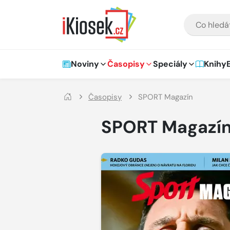
Přejít na hlavní obsah
VYHLEDÁVÁNÍ
Hlavní navigace
Noviny
Časopisy
Speciály
Knihy
Časopisy
SPORT Magazín
SPORT Magazí