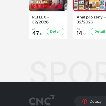
REFLEX -
Aha! pro ženy -
32/2026
32/2026
od
od
Detail
Detail
47
14
Kč
Kč
SPOR
Dotazy