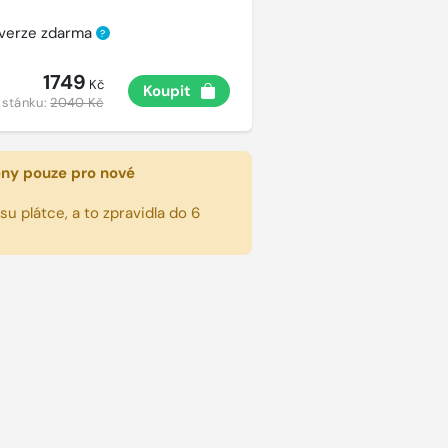
 verze zdarma
?
1749
Kč
Koupit
 stánku:
2040 Kč
eny pouze pro nové
u plátce, a to zpravidla do 6