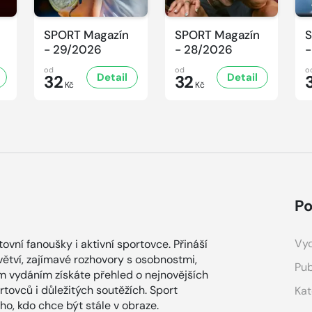
SPORT Magazín
SPORT Magazín
S
- 29/2026
- 28/2026
-
od
od
o
Detail
Detail
32
32
Kč
Kč
Po
Vyd
vní fanoušky i aktivní sportovce. Přináší
větví, zajímavé rozhovory s osobnostmi,
Pub
ým vydáním získáte přehled o nejnovějších
tovců i důležitých soutěžích. Sport
Kat
o, kdo chce být stále v obraze.