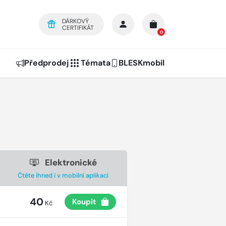
DÁRKOVÝ
CERTIFIKÁT
0
Předprodej
Témata
BLESKmobil
Elektronické
Čtěte ihned i v mobilní aplikaci
40
Koupit
Kč