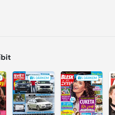
íbit
M
S DÁRKEM
S DÁRKEM