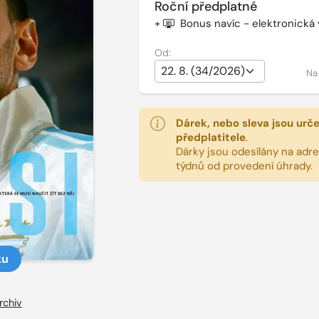
Roční předplatné
+
Bonus navíc - elektronická
Od:
Na
Dárek, nebo sleva jsou urč
předplatitele
.
Dárky jsou odesílány na adres
týdnů od provedení úhrady.
ku
rchiv