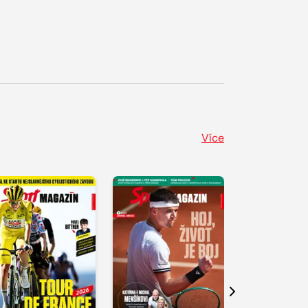
Více
Další