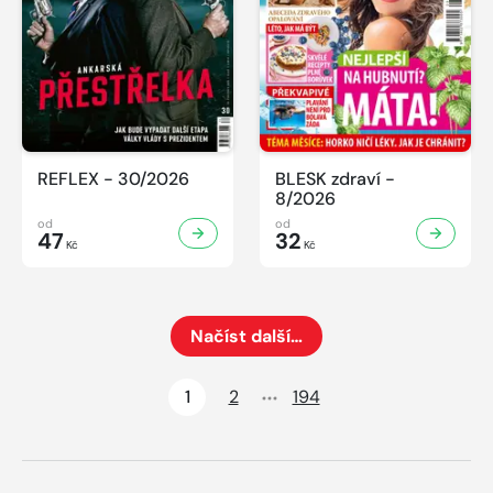
REFLEX - 30/2026
BLESK zdraví -
8/2026
od
od
47
32
Kč
Kč
Načíst další…
Načte dalších 24 položek na aktuální stránku
1
2
194