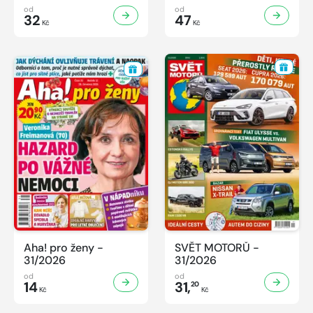
od
od
32
47
Kč
Kč
Aha! pro ženy -
SVĚT MOTORŮ -
31/2026
31/2026
od
od
14
31,
20
Kč
Kč