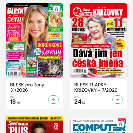
BLESK pro ženy -
BLESK TLAPKY
31/2026
KŘÍŽOVKY - 7/2026
od
od
18
24
Kč
Kč