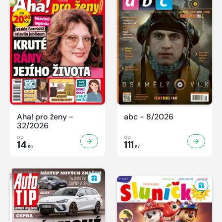
Aha! pro ženy -
abc - 8/2026
32/2026
od
od
14
111
Kč
Kč