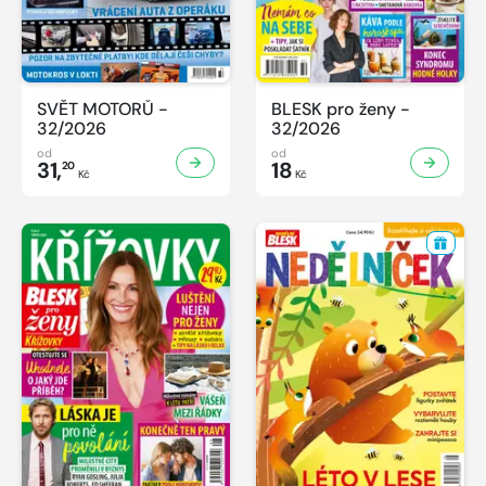
SVĚT MOTORŮ -
BLESK pro ženy -
32/2026
32/2026
od
od
31,
18
20
Kč
Kč