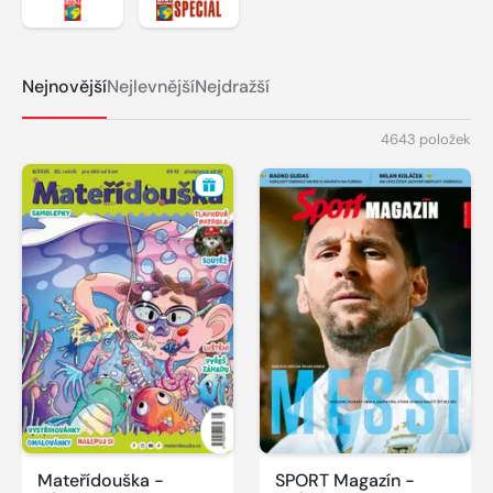
Zobrazit detail titulu Svět motorů
Zobrazit detail titulu Svět motorů spe
Nejnovější
Nejlevnější
Nejdražší
4643 položek
Mateřídouška -
SPORT Magazín -