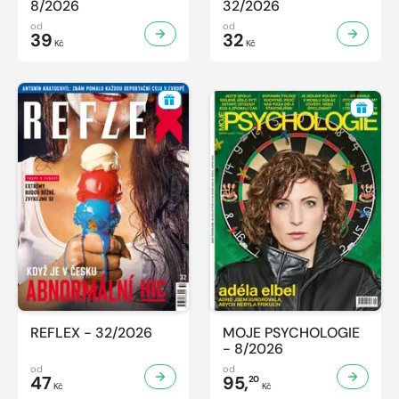
8/2026
32/2026
od
od
39
32
Kč
Kč
REFLEX - 32/2026
MOJE PSYCHOLOGIE
- 8/2026
od
od
47
95,
20
Kč
Kč