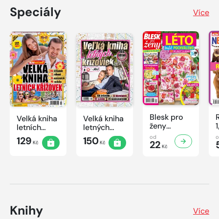
Speciály
Více
Blesk pro
Velká kniha
Velká kniha
ženy
letních
letných
speciál
křížovek
krížoviek s
od
129
150
č.2/2026
22
Kč
Kč
2026
TV JOJ
Kč
2026
Knihy
Více