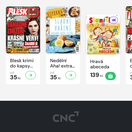
Blesk krimi
Nedělní
Hravá
do kapsy
Aha! extra
abeceda
č.7/2026
č.3/2026
od
od
139
35
Úsporná
35
Kč
Kč
Kč
kuchařka -
Sladké
vaření