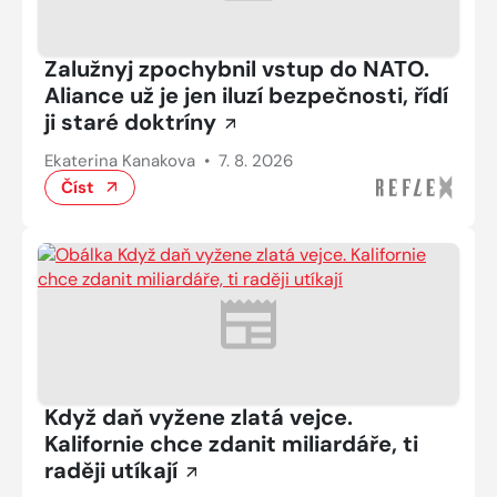
Zalužnyj zpochybnil vstup do NATO.
Aliance už je jen iluzí bezpečnosti, řídí
ji staré doktríny
Ekaterina Kanakova
•
7. 8. 2026
Číst
Když daň vyžene zlatá vejce.
Kalifornie chce zdanit miliardáře, ti
raději utíkají