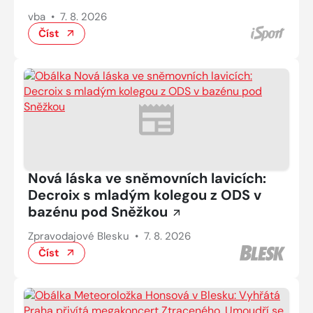
vba
•
7. 8. 2026
Číst
Nová láska ve sněmovních lavicích:
Decroix s mladým kolegou z ODS v
bazénu pod Sněžkou
Zpravodajové Blesku
•
7. 8. 2026
Číst