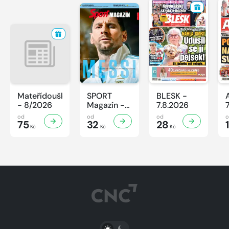
Mateřídouška
SPORT
BLESK -
- 8/2026
Magazín -
7.8.2026
32/2026
od
od
od
75
32
28
Kč
Kč
Kč
PŘEPNOUT SVĚTLÝ/TMAVÝ REŽIM