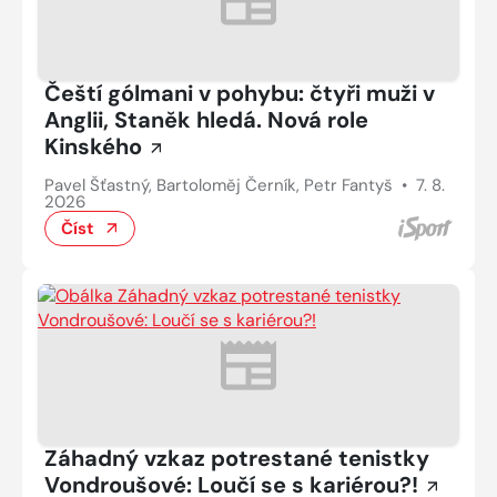
Čeští gólmani v pohybu: čtyři muži v
Anglii, Staněk hledá. Nová role
Kinského
Pavel Šťastný, Bartoloměj Černík, Petr Fantyš
•
7. 8.
2026
Číst
Záhadný vzkaz potrestané tenistky
Vondroušové: Loučí se s kariérou?!