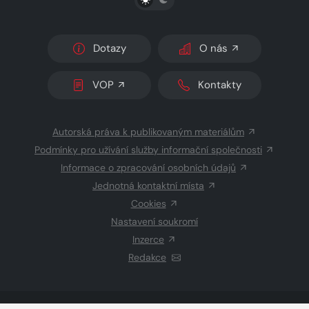
Dotazy
O nás
VOP
Kontakty
Autorská práva k publikovaným materiálům
Podmínky pro užívání služby informační společnosti
Informace o zpracování osobních údajů
Jednotná kontaktní místa
Cookies
Nastavení soukromí
Inzerce
Redakce