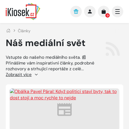
Přejít na hlavní obsah
0
Články
Náš mediální svět
Vstupte do našeho mediálního světa. 📰
Přinášíme vám inspirativní články, podrobné
rozhovory a strhující reportáže z celé
...
Zobrazit více