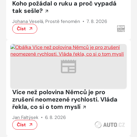
Koho požádal o ruku a proč vypadá
tak sešle?
Johana Veselá, Prostě fenomén
•
7. 8. 2026
Číst
Více než polovina Němců je pro
zrušení neomezené rychlosti. Vláda
řekla, co si o tom myslí
Jan Faltýsek
•
6. 8. 2026
Číst