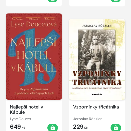
Najlepší hotel v
Vzpomínky třicátníka
Kábule
Lyse Doucet
Jaroslav Röszler
649
229
Kč
Kč