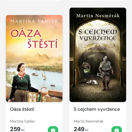
Oáza štěstí
S cejchem vyvržence
Martina Sahler
Martin Nesměrák
259
249
Kč
Kč