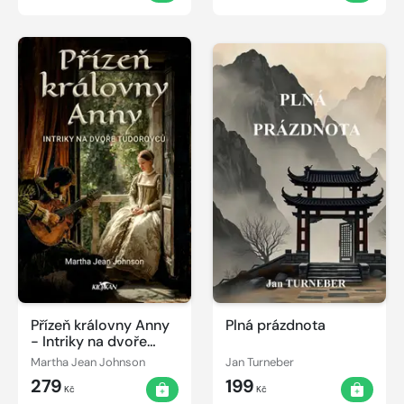
Přízeň královny Anny
Plná prázdnota
- Intriky na dvoře
Tudorovců
Martha Jean Johnson
Jan Turneber
279
199
Kč
Kč