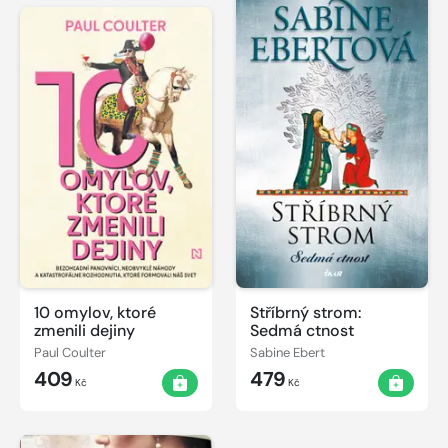
10 omylov, ktoré
Stříbrný strom:
zmenili dejiny
Sedmá ctnost
Paul Coulter
Sabine Ebert
409
479
Kč
Kč