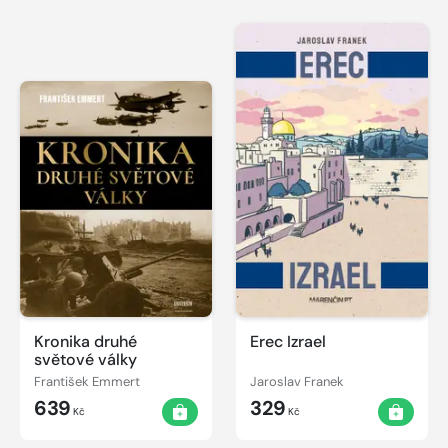
Kronika druhé
Erec Izrael
světové války
František Emmert
Jaroslav Franek
639
329
Kč
Kč