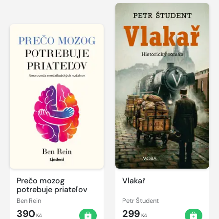
Prečo mozog
Vlakař
potrebuje priateľov
Ben Rein
Petr Študent
390
299
Kč
Kč