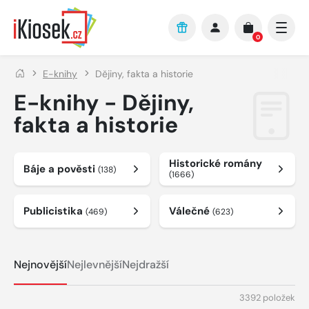
Přejít na hlavní obsah
0
E-knihy
Dějiny, fakta a historie
E-knihy - Dějiny,
fakta a historie
Historické romány
Báje a pověsti
(138)
(1666)
Publicistika
Válečné
(469)
(623)
Nejnovější
Nejlevnější
Nejdražší
3392 položek