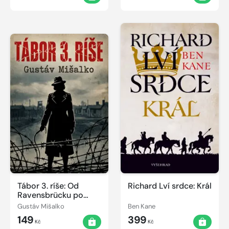
Tábor 3. ríše: Od
Richard Lví srdce: Král
Ravensbrücku po
gdansku šibenicu –
Gustáv Mišalko
Ben Kane
pravda o ženách v
149
399
službách SS
Kč
Kč