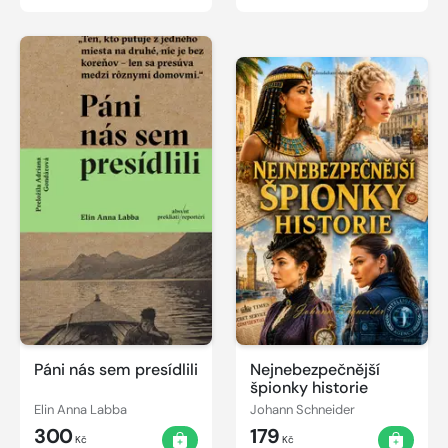
Páni nás sem presídlili
Nejnebezpečnější
špionky historie
Elin Anna Labba
Johann Schneider
300
179
Kč
Kč