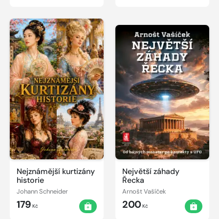
Nejznámější kurtizány
Největší záhady
historie
Řecka
Johann Schneider
Arnošt Vašíček
179
200
Kč
Kč