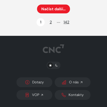
Načíst další…
Načte dalších 24 položek na aktuální stránku
1
2
142
PŘEPNOUT SVĚTLÝ/TMAVÝ REŽIM
Dotazy
O nás
VOP
Kontakty