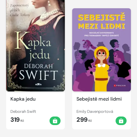
Kapka jedu
Sebejistě mezi lidmi
Deborah Swift
Emily Davenportová
319
299
Kč
Kč