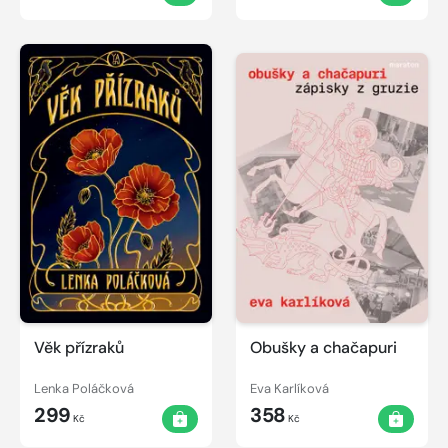
Věk přízraků
Obušky a chačapuri
Lenka Poláčková
Eva Karlíková
299
358
Kč
Kč