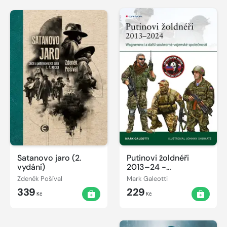
Satanovo jaro (2.
Putinovi žoldnéři
vydání)
2013–24 -
Wagnerova skupina a
Zdeněk Pošíval
Mark Galeotti
další ruské soukromé
339
229
vojenské společnosti
Kč
Kč