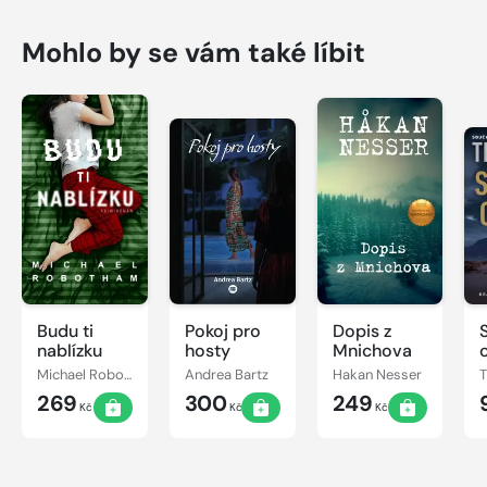
Mohlo by se vám také líbit
Budu ti
Pokoj pro
Dopis z
nablízku
hosty
Mnichova
Michael Robotham
Andrea Bartz
Hakan Nesser
269
300
249
Kč
Kč
Kč