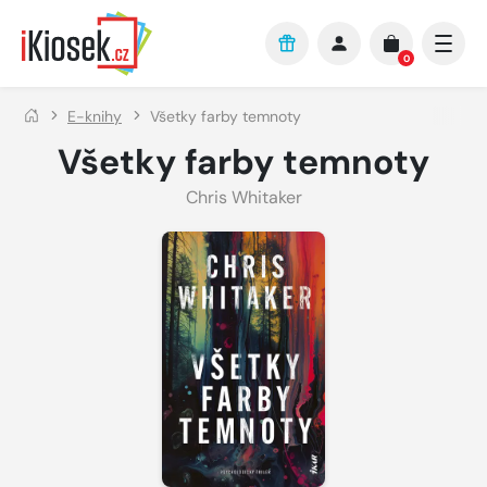
Přejít na hlavní obsah
0
E-knihy
Všetky farby temnoty
Všetky farby temnoty
Chris Whitaker