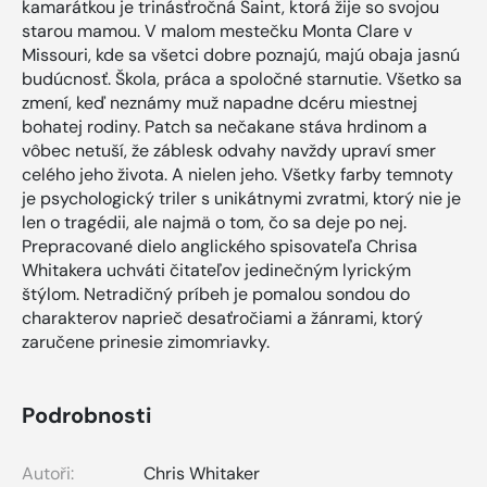
kamarátkou je trinásťročná Saint, ktorá žije so svojou
starou mamou. V malom mestečku Monta Clare v
Missouri, kde sa všetci dobre poznajú, majú obaja jasnú
budúcnosť. Škola, práca a spoločné starnutie. Všetko sa
zmení, keď neznámy muž napadne dcéru miestnej
bohatej rodiny. Patch sa nečakane stáva hrdinom a
vôbec netuší, že záblesk odvahy navždy upraví smer
celého jeho života. A nielen jeho. Všetky farby temnoty
je psychologický triler s unikátnymi zvratmi, ktorý nie je
len o tragédii, ale najmä o tom, čo sa deje po nej.
Prepracované dielo anglického spisovateľa Chrisa
Whitakera uchváti čitateľov jedinečným lyrickým
štýlom. Netradičný príbeh je pomalou sondou do
charakterov naprieč desaťročiami a žánrami, ktorý
zaručene prinesie zimomriavky.
Podrobnosti
Autoři:
Chris Whitaker