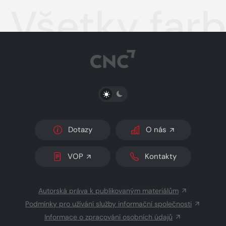
Všetky far
PŘEPNOUT SVĚTLÝ/TMAVÝ REŽIM
Dotazy
O nás
VOP
Kontakty
Autorská práva k publikovaným materiálům
Podmínky pro užívání služby informační společnosti
Informace o zpracování osobních údajů