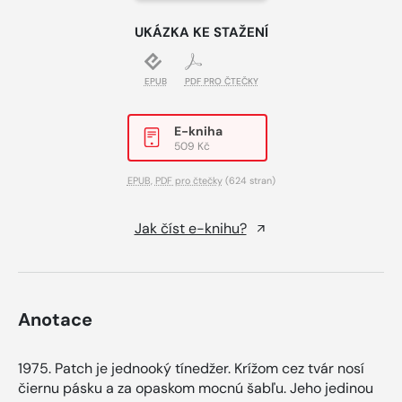
UKÁZKA KE STAŽENÍ
EPUB
PDF PRO ČTEČKY
E-kniha
509 Kč
EPUB
,
PDF pro čtečky
(624 stran)
Jak číst e-knihu?
Anotace
1975. Patch je jednooký tínedžer. Krížom cez tvár nosí
čiernu pásku a za opaskom mocnú šabľu. Jeho jedinou