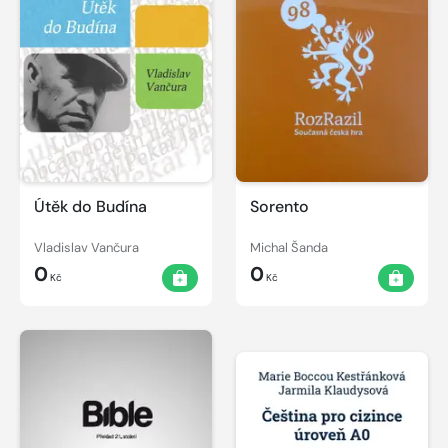
Útěk do Budína
Sorento
Vladislav Vančura
Michal Šanda
0
0
Kč
Kč