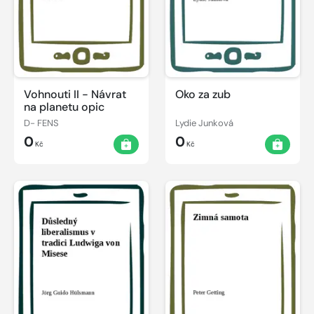
Vohnouti II - Návrat
Oko za zub
na planetu opic
D- FENS
Lydie Junková
0
0
Kč
Kč