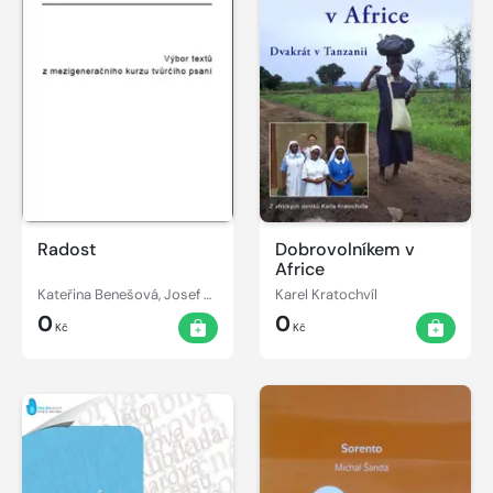
Radost
Dobrovolníkem v
Africe
Kateřina Benešová, Josef Beran
Karel Kratochvíl
0
0
Kč
Kč