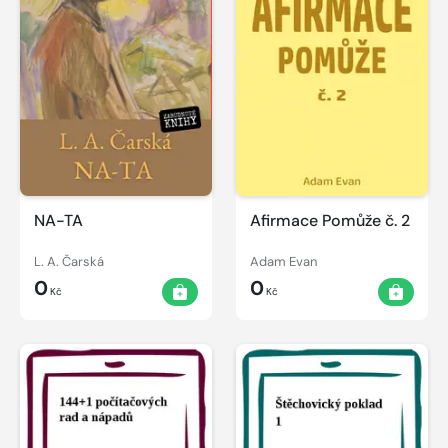
NA-TA
Afirmace Pomůže č. 2
L. A. Čarská
Adam Evan
0
0
Kč
Kč