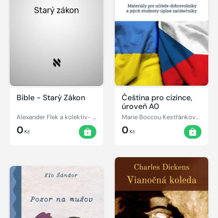
Bible - Starý Zákon
Čeština pro cizince,
úroveň A0
Alexander Flek a kolektiv- překlad
Marie Boccou Kestřánková, Jarmila Klaudysová
0
0
Kč
Kč