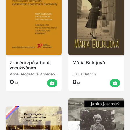
Zranění způsobená
Mária Bolrijová
zneužíváním
Anna Deodatová, Amedeo Cencini, Gottfried Ugolini
Július Detrich
0
0
Kč
Kč