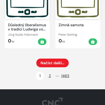
Důsledný liberalismus
Zimná samota
v tradici Ludwiga von
Misese
Jörg Guido Hülsmann
Peter Getting
0
0
Kč
Kč
Načíst další…
Načte dalších 24 položek na aktuální stránku
1
2
1463