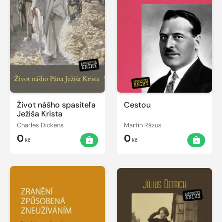
Život nášho spasiteľa
Cestou
Ježiša Krista
Charles Dickens
Martin Rázus
0
0
Kč
Kč