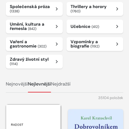
Společenská próza
Thrillery a horory
(1338)
(1760)
Umění, kultura a
Učebnice
(412)
řemesla
(842)
Vaření a
Vzpomínky a
gastronomie
biografie
(302)
(1192)
Zdravý životní styl
(1114)
Nejnovější
Nejlevnější
Nejdražší
35104 položek