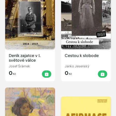
Deník zajatce v I.
Cestou k slobode
světové válce
Josef Šrámek
Janko Jesenský
0
0
Kč
Kč