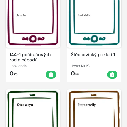
144+1 počítačových
Štěchovický poklad 1
rad a nápadů
Jan Janda
Josef Mužík
0
0
Kč
Kč