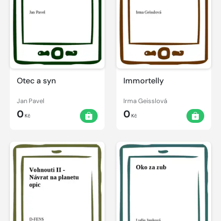
Otec a syn
Immortelly
Jan Pavel
Irma Geisslová
0
0
Kč
Kč