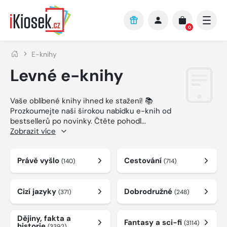
Přejít na hlavní obsah
0
E-knihy
Levné e-knihy
Vaše oblíbené knihy ihned ke stažení! 📚
Prozkoumejte naši širokou nabídku e-knih od
bestsellerů po novinky. Čtěte pohodl
...
Zobrazit více
Právě vyšlo
Cestování
(140)
(714)
Cizí jazyky
Dobrodružné
(371)
(248)
Dějiny, fakta a
Fantasy a sci-fi
(3114)
historie
(3392)