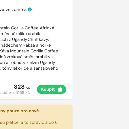
 verze zdarma
?
tain Gorilla Coffee Africká
Směs několika arabik
cích z Ugandy.Chuť kávy:
 nádechem kakaa a hořké
 Káva Mountain Gorilla Coffee
silná zrnková směs arabiky z
on a robusty z nížin Ugandy.
: tóny lékořice a santalového
828
Kč
Koupit
 stánku:
1068 Kč
eny pouze pro nové
u plátce, a to zpravidla do 6