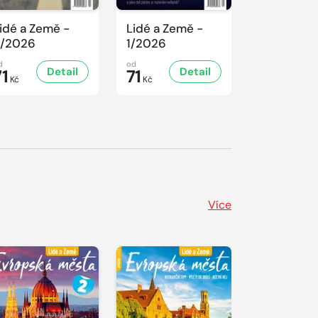
idé a Země -
Lidé a Země -
Lidé a Ze
/2026
1/2026
12/2025
d
od
od
Detail
Detail
D
71
71
71
Kč
Kč
Kč
Více