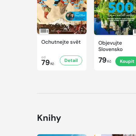
Ochutnejte svět
Objevujte
Slovensko
od
79
Detail
79
Koupit
Kč
Kč
Knihy