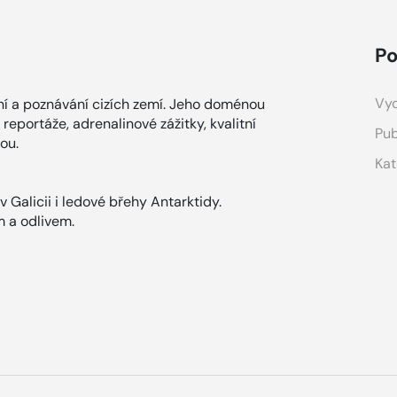
Po
Vyd
í a poznávání cizích zemí. Jeho doménou
reportáže, adrenalinové zážitky, kvalitní
Pub
nou.
Kat
 Galicii i ledové břehy Antarktidy.
m a odlivem.