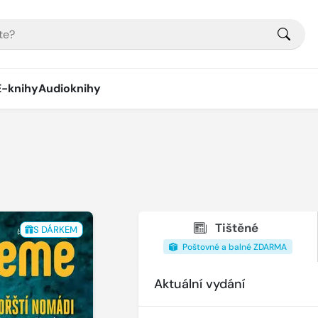
E-knihy
Audioknihy
Tištěné
S DÁRKEM
Poštovné a balné ZDARMA
Aktuální vydání