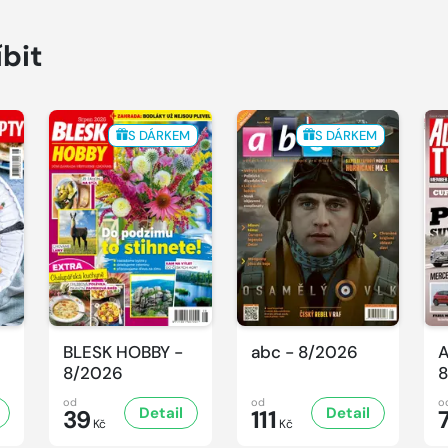
íbit
S DÁRKEM
S DÁRKEM
BLESK HOBBY -
abc - 8/2026
A
8/2026
8
od
od
o
Detail
Detail
39
111
Kč
Kč