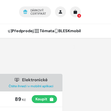
DÁRKOVÝ
CERTIFIKÁT
0
Předprodej
Témata
BLESKmobil
Elektronické
Čtěte ihned i v mobilní aplikaci
89
Koupit
Kč