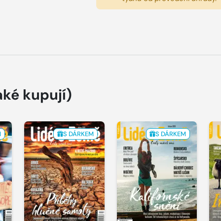
aké kupují)
M
S DÁRKEM
S DÁRKEM