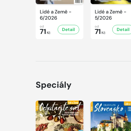
Lidé a Země -
Lidé a Země -
6/2026
5/2026
od
od
Detail
Detail
71
71
Kč
Kč
Speciály