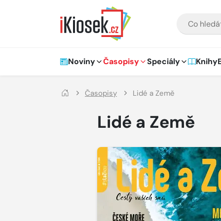
Přejít na hlavní obsah
VYHLEDÁVÁNÍ
Hlavní navigace
Noviny
Časopisy
Speciály
Knihy
Časopisy
Lidé a Země
Lidé a Země