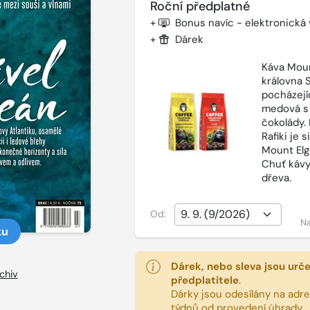
Roční předplatné
+
Bonus navíc - elektronická
+
Dárek
Káva Moun
královna 
pocházejí
medová s
čokolády.
Rafiki je 
Mount Elg
Chuť kávy
dřeva.
Od:
Na
ku
Dárek, nebo sleva jsou urč
chiv
předplatitele
.
Dárky jsou odesílány na adres
týdnů od provedení úhrady.