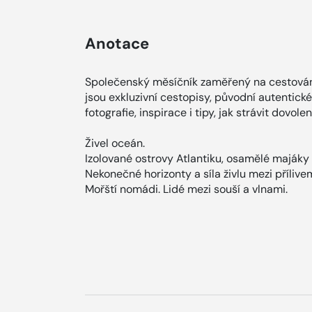
Anotace
Společenský měsíčník zaměřený na cestován
jsou exkluzivní cestopisy, původní autentické 
fotografie, inspirace i tipy, jak strávit dovole
Živel oceán.
Izolované ostrovy Atlantiku, osamělé majáky v
Nekonečné horizonty a síla živlu mezi přílive
Mořští nomádi. Lidé mezi souší a vlnami.