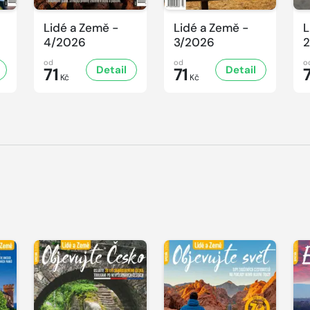
Lidé a Země -
Lidé a Země -
L
4/2026
3/2026
2
od
od
o
Detail
Detail
71
71
Kč
Kč