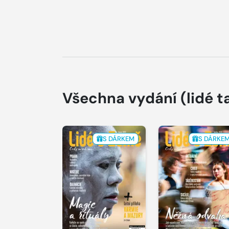
Všechna vydání
(lidé t
S DÁRKEM
S DÁRKE