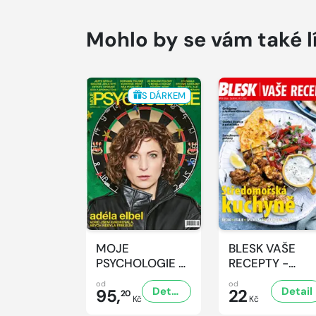
Mohlo by se vám také l
S DÁRKEM
MOJE
BLESK VAŠE
PSYCHOLOGIE -
RECEPTY -
8/2026
8/2026
od
od
Detail
Detail
95,
22
20
Kč
Kč