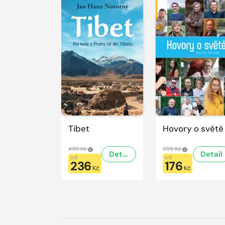
Tibet
Hovory o světě
499 Kč
399 Kč
Detail
Detail
od
od
236
176
Kč
Kč