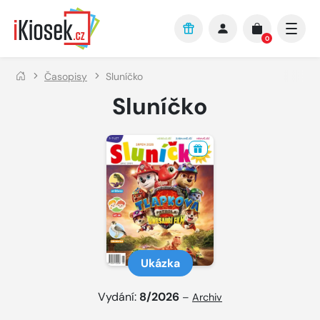
Přejít na hlavní obsah
0
Časopisy
Sluníčko
Sluníčko
Ukázka
Vydání:
8/2026
–
Archiv