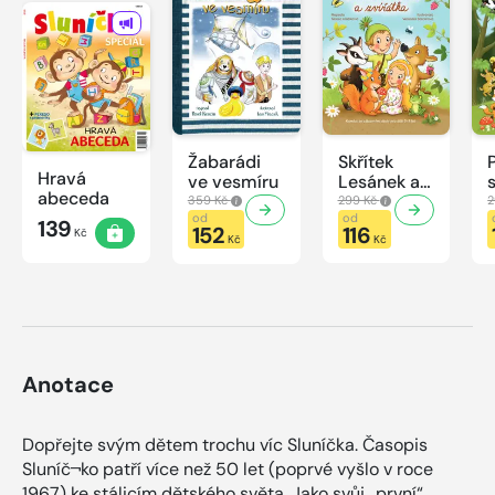
Žabarádi
Skřítek
Hravá
ve vesmíru
Lesánek a
abeceda
zvířátka
359 Kč
299 Kč
2
od
od
139
152
116
Kč
Kč
Kč
Anotace
Dopřejte svým dětem trochu víc Sluníčka. Časopis
Sluníč¬ko patří více než 50 let (poprvé vyšlo v roce
1967) ke stálicím dětského světa. Jako svůj „první“