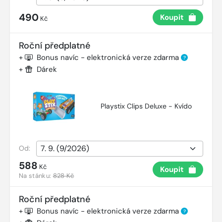
490
Koupit
Kč
Roční předplatné
+
Bonus navíc - elektronická verze zdarma
?
+
Dárek
Playstix Clips Deluxe - Kvído
Od:
588
Kč
Koupit
Na stánku:
828 Kč
Roční předplatné
+
Bonus navíc - elektronická verze zdarma
?