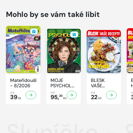
Mohlo by se vám také líbit
Mateřídouška
MOJE
BLESK
- 8/2026
PSYCHOLOGIE
VAŠE
- 8/2026
RECEPTY -
od
od
od
39
95,
8/2026
22
20
Kč
Kč
Kč
Sluníčko -