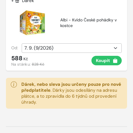
+
Dárek
Albi - Kvído České pohádky v
kostce
Od:
588
Kč
Koupit
Na stánku:
828 Kč
Dárek, nebo sleva jsou určeny pouze pro nové
předplatitele
.
Dárky jsou odesílány na adresu
plátce, a to zpravidla do 6 týdnů od provedení
úhrady.