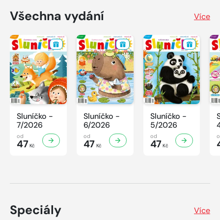
Všechna vydání
Více
Sluníčko -
Sluníčko -
Sluníčko -
7/2026
6/2026
5/2026
od
od
od
47
47
47
Kč
Kč
Kč
Speciály
Více