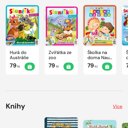
Hurá do
Zvířátka ze
Školka na
Austrálie
zoo
doma Nauč
se hodiny
79
79
79
Kč
Kč
Kč
Knihy
Více