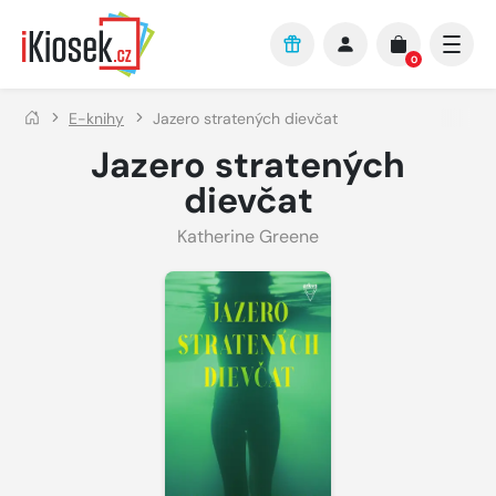
Přejít na hlavní obsah
0
E-knihy
Jazero stratených dievčat
Jazero stratených
dievčat
Katherine Greene