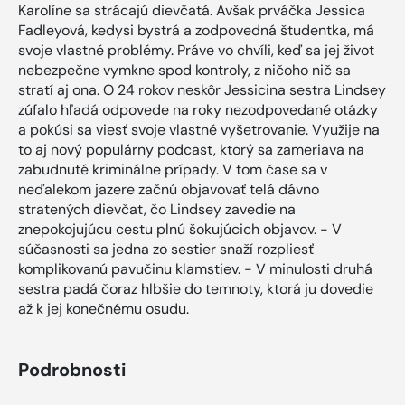
Karolíne sa strácajú dievčatá. Avšak prváčka Jessica
Fadleyová, kedysi bystrá a zodpovedná študentka, má
svoje vlastné problémy. Práve vo chvíli, keď sa jej život
nebezpečne vymkne spod kontroly, z ničoho nič sa
stratí aj ona. O 24 rokov neskôr Jessicina sestra Lindsey
zúfalo hľadá odpovede na roky nezodpovedané otázky
a pokúsi sa viesť svoje vlastné vyšetrovanie. Využije na
to aj nový populárny podcast, ktorý sa zameriava na
zabudnuté kriminálne prípady. V tom čase sa v
neďalekom jazere začnú objavovať telá dávno
stratených dievčat, čo Lindsey zavedie na
znepokojujúcu cestu plnú šokujúcich objavov. - V
súčasnosti sa jedna zo sestier snaží rozpliesť
komplikovanú pavučinu klamstiev. - V minulosti druhá
sestra padá čoraz hlbšie do temnoty, ktorá ju dovedie
až k jej konečnému osudu.
Podrobnosti