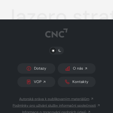
Jazero stra
PŘEPNOUT SVĚTLÝ/TMAVÝ REŽIM
Dotazy
O nás
VOP
Kontakty
Autorská práva k publikovaným materiálům
Podmínky pro užívání služby informační společnosti
Informace o zpracování osobních údajů