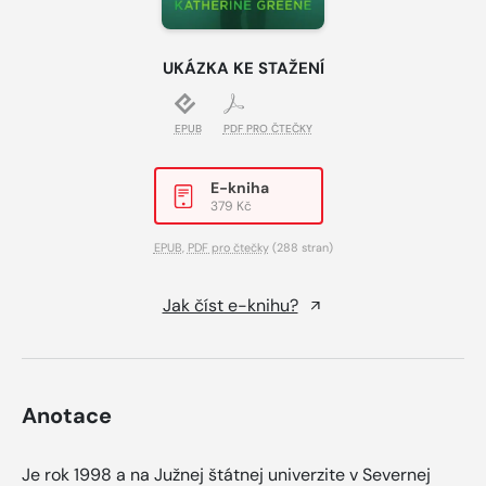
UKÁZKA KE STAŽENÍ
EPUB
PDF PRO ČTEČKY
E-kniha
379 Kč
EPUB
,
PDF pro čtečky
(288 stran)
Jak číst e-knihu?
Anotace
Je rok 1998 a na Južnej štátnej univerzite v Severnej