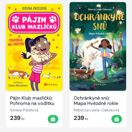
Pájin Klub mazlíčků:
Ochránkyně snů:
Pohroma na vodítku
Mapa Hvězdné rokle
Serena Patelová
Rebecca Lewis-Oakesová
239
239
Kč
Kč