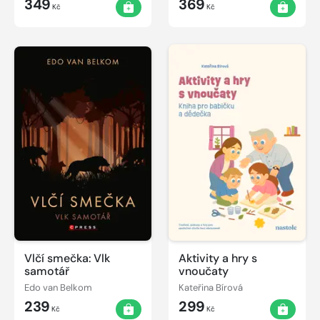
349
369
Kč
Kč
Vlčí smečka: Vlk
Aktivity a hry s
samotář
vnoučaty
Edo van Belkom
Kateřina Bírová
239
299
Kč
Kč