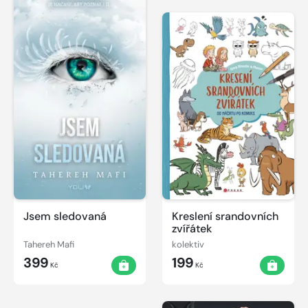
Jsem sledovaná
Kreslení srandovních
zvířátek
Tahereh Mafi
kolektiv
399
199
Kč
Kč