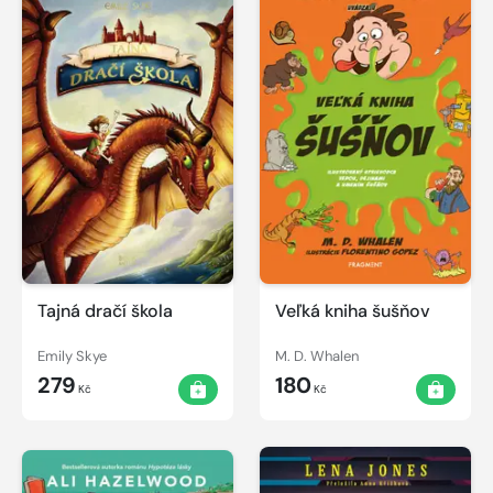
Tajná dračí škola
Veľká kniha šušňov
Emily Skye
M. D. Whalen
279
180
Kč
Kč