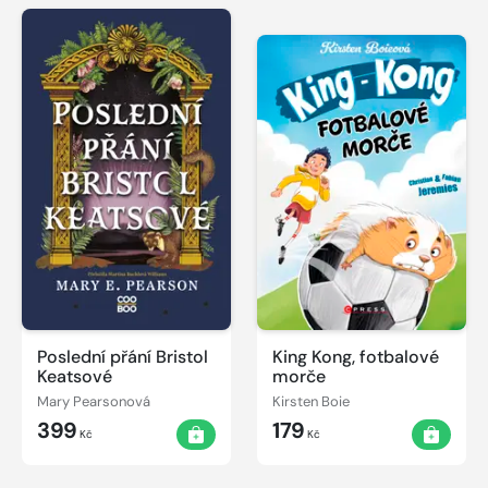
Poslední přání Bristol
King Kong, fotbalové
Keatsové
morče
Mary Pearsonová
Kirsten Boie
399
179
Kč
Kč