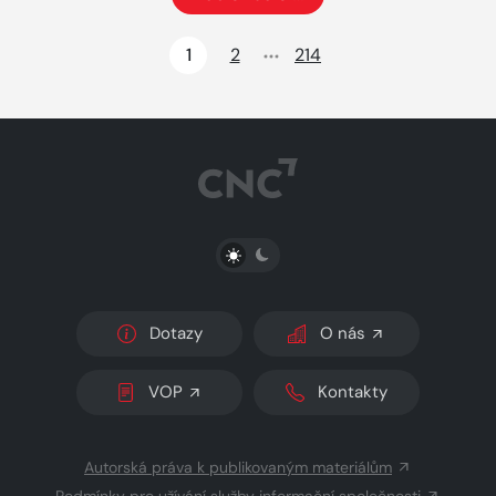
Načte dalších 24 položek na aktuální stránku
1
2
214
PŘEPNOUT SVĚTLÝ/TMAVÝ REŽIM
Dotazy
O nás
VOP
Kontakty
Autorská práva k publikovaným materiálům