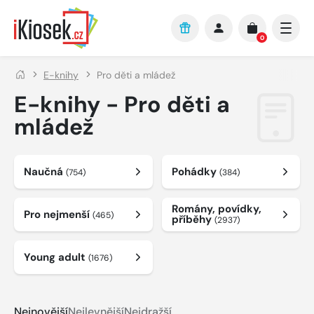
Přejít na hlavní obsah
0
E-knihy
Pro děti a mládež
E-knihy - Pro děti a
mládež
Naučná
Pohádky
(754)
(384)
Romány, povídky,
Pro nejmenší
(465)
příběhy
(2937)
Young adult
(1676)
Nejnovější
Nejlevnější
Nejdražší