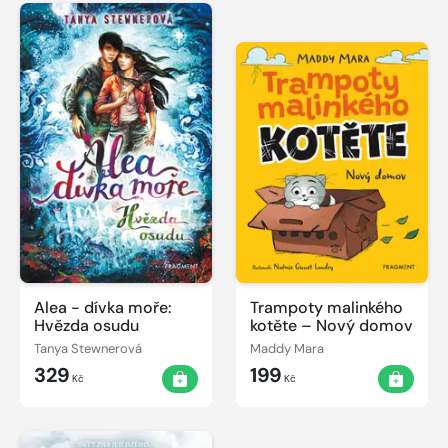
Alea - dívka moře:
Trampoty malinkého
Hvězda osudu
kotěte – Nový domov
Tanya Stewnerová
Maddy Mara
329
199
Kč
Kč