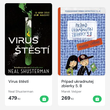
Virus štěstí
Prípad ukradnutej
zbierky 5. B
Neal Shusterman
Marek Vešper
479
269
Kč
Kč