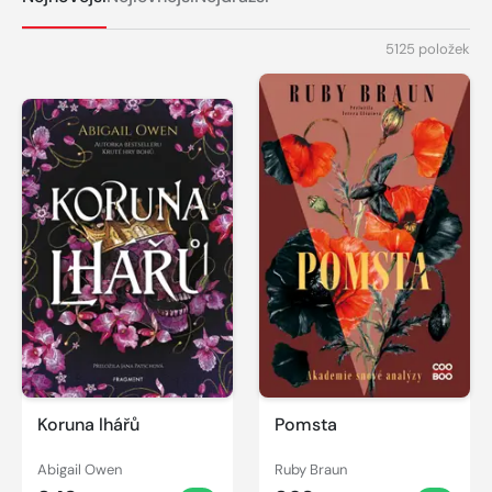
5125 položek
Koruna lhářů
Pomsta
Abigail Owen
Ruby Braun