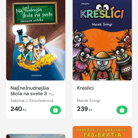
Naj(ne)nudnejšia
Kreslíci
škola na svete 3 -
Unesená učiteľka
Sabrina J. Kirschnerová
Marek Švingr
240
239
Kč
Kč