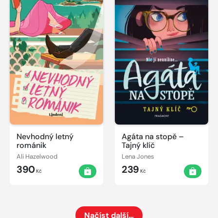
Nevhodný letný
Agáta na stopě –
románik
Tajný klíč
Ali Hazelwood
Lena Jones
390
239
Kč
Kč
Načíst další…