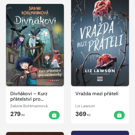
Divňákovi – Kurz
Vražda mezi přáteli
přátelství pro
začátečníky
Sabine Bohlmannová
Liz Lawson
279
369
Kč
Kč