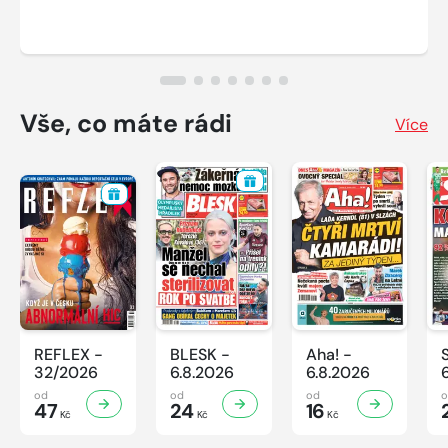
Vše, co máte rádi
Více
REFLEX -
BLESK -
Aha! -
32/2026
6.8.2026
6.8.2026
od
od
od
47
24
16
Kč
Kč
Kč