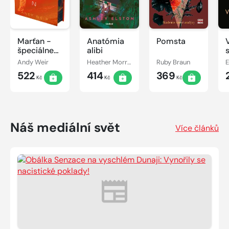
Marťan -
Anatómia
Pomsta
špeciálne
alibi
vydanie
Andy Weir
Heather Morrisová
Ruby Braun
522
414
369
Kč
Kč
Kč
Náš mediální svět
Více článků