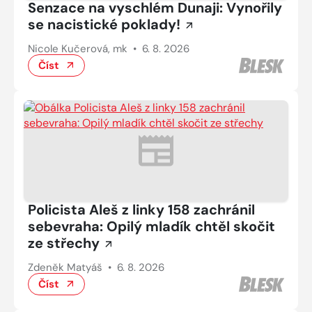
Senzace na vyschlém Dunaji: Vynořily
se nacistické poklady!
Nicole Kučerová, mk
•
6. 8. 2026
Číst
Policista Aleš z linky 158 zachránil
sebevraha: Opilý mladík chtěl skočit
ze střechy
Zdeněk Matyáš
•
6. 8. 2026
Číst