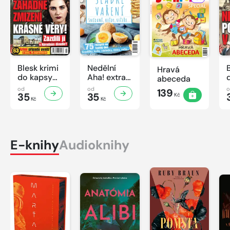
Blesk krimi
Nedělní
Hravá
do kapsy
Aha! extra
abeceda
č.7/2026
č.3/2026
od
od
139
35
Úsporná
35
Kč
Kč
Kč
kuchařka -
Sladké
vaření
E-knihy
Audioknihy