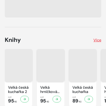
Knihy
Více
Velká česká
Velká
Velká česká
kuchařka 2
hrníčková
kuchařka
kuchařka II
od
od
od
95
95
89
Kč
Kč
Kč