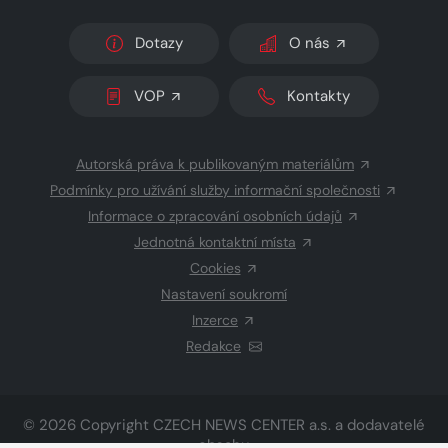
Dotazy
O nás
VOP
Kontakty
Autorská práva k publikovaným materiálům
Podmínky pro užívání služby informační společnosti
Informace o zpracování osobních údajů
Jednotná kontaktní místa
Cookies
Nastavení soukromí
Inzerce
Redakce
© 2026 Copyright
CZECH NEWS CENTER a.s.
a dodavatelé
obsahu