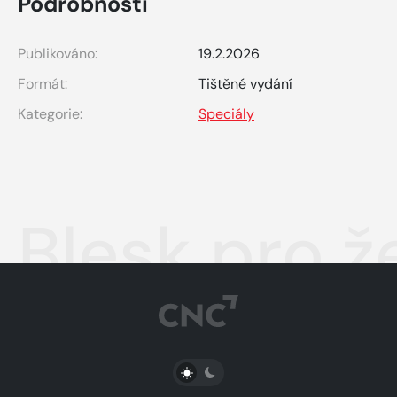
Podrobnosti
Publikováno:
19.2.2026
Formát:
Tištěné vydání
Kategorie:
Speciály
Blesk pro ž
PŘEPNOUT SVĚTLÝ/TMAVÝ REŽIM