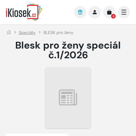
Přejít na hlavní obsah
0
Speciály
BLESK pro ženy
Blesk pro ženy speciál
č.1/2026