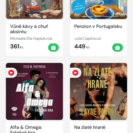
Vůně kávy a chuť
Penzion v Portugalsku
absintu
Michaela Ella Hajduková
Julie Caplinová
361
449
Kč
Kč
Alfa & Omega:
Na zlaté hraně
Falešná hra