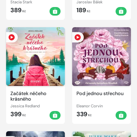
Stacia Stark
Jaroslav Bálek
389
189
Kč
Kč
Začátek něčeho
Pod jednou střechou
krásného
Jessica Redland
Eleanor Corvin
399
339
Kč
Kč