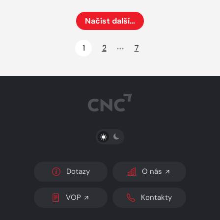
Načíst další…
Načte dalších 24 položek na aktuální stránku
1
2
7
PŘEPNOUT SVĚTLÝ/TMAVÝ REŽIM
Dotazy
O nás
VOP
Kontakty