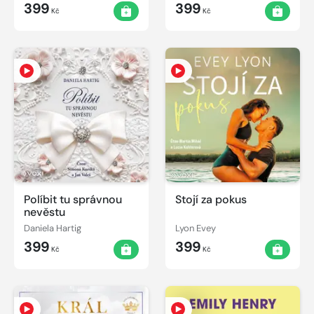
399
399
Kč
Kč
Políbit tu správnou
Stojí za pokus
nevěstu
Daniela Hartig
Lyon Evey
399
399
Kč
Kč