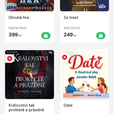
Dlouhá hra
Za trest
Rachel Reid
Aleš Černý
399
249
Kč
Kč
Království tak
Date
prokleté a prázdné