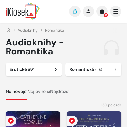
Přejít na hlavní obsah
0
Audioknihy
Romantika
Audioknihy -
Romantika
Erotické
Romantické
(58)
(116)
Nejnovější
Nejlevnější
Nejdražší
150 položek