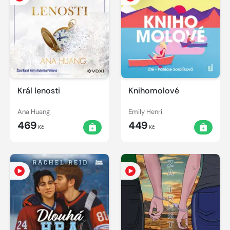
Král lenosti
Knihomolové
Ana Huang
Emily Henri
469
449
Kč
Kč