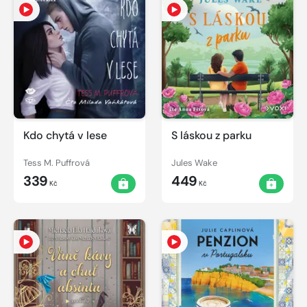
Kdo chytá v lese
S láskou z parku
Tess M. Puffrová
Jules Wake
339
449
Kč
Kč