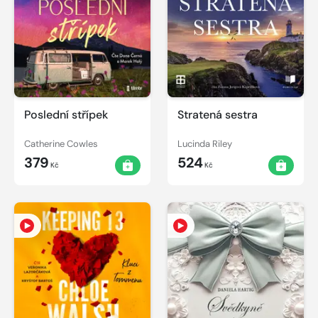
Poslední střípek
Stratená sestra
Catherine Cowles
Lucinda Riley
379
524
Kč
Kč