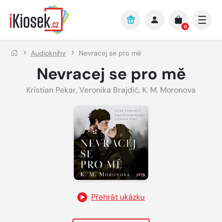
Přejít na hlavní obsah
0
Audioknihy
Nevracej se pro mě
Nevracej se pro mě
Kristian Pekar
,
Veronika Brajdić
,
K. M. Moronova
Přehrát ukázku