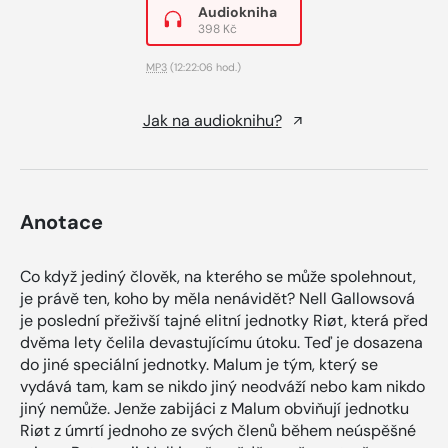
Audiokniha
398 Kč
MP3
(12:22:06 hod.)
Jak na audioknihu?
Anotace
Co když jediný člověk, na kterého se může spolehnout,
je právě ten, koho by měla nenávidět? Nell Gallowsová
je poslední přeživší tajné elitní jednotky Riøt, která před
dvěma lety čelila devastujícímu útoku. Teď je dosazena
do jiné speciální jednotky. Malum je tým, který se
vydává tam, kam se nikdo jiný neodváží nebo kam nikdo
jiný nemůže. Jenže zabijáci z Malum obviňují jednotku
Riøt z úmrtí jednoho ze svých členů během neúspěšné