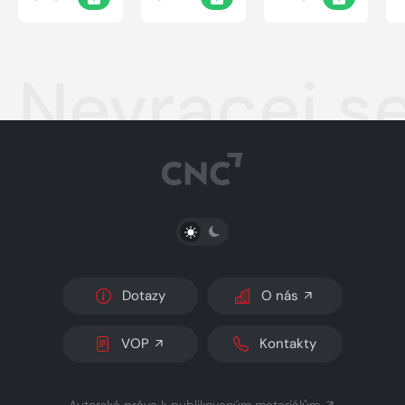
Nevracej s
PŘEPNOUT SVĚTLÝ/TMAVÝ REŽIM
Dotazy
O nás
VOP
Kontakty
Autorská práva k publikovaným materiálům