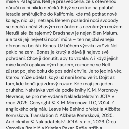
mise v Patagonii. Nell je přesvědčena, že s otevřenou
náručí na ni nikdo nečeká. Když se ocitne na palubě
letadla směřujícího do Kalifornie, kde má potkat nové
kolegy, nic už ji netrápí. Během poslední noci svobody
se nechá unést žhavým románkem s neznámým mužem.
Netuší ale, že tajemný Bradshaw je nejen člen Malum,
ale také její největší noční můra – ten nejobávanější
démon na bojišti. Bones. Už během výcviku zažívá Nell
peklo na zemi. Bones je krutý a dává jí najevo své
pohrdání. Chce ji donutit, aby to vzdala. A i když jejich
mise končí opakovaným fiaskem, rozhodne se Nell
zůstat po jeho boku do poslední chvíle. Je to jediná věc,
kterou může udělat, když už není komu věřit. Dojít až
tam, kde končí její zdravý rozum. Kde mají jen jeden
druhého. Nahrávka vznikla podle knihy K. M. Moronovy
Nevracej se pro mě vydané Nakladatelstvím JOTA v
roce 2025. Copyright © K. M. Moronova LLC, 2024. Z
anglického originálu Leave Me Behind přeložila Alžběta
Komrsková. Translation © Alžběta Komrsková, 2025.
Audiokniha © Nakladatelství JOTA, s. r. o., 2026. Čtou
Veronika Brajdić a Kristian Pekar. Režie, střih a