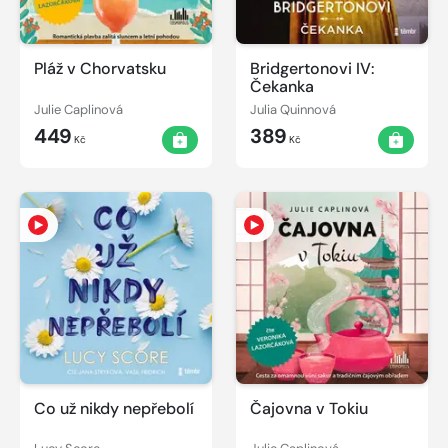
Pláž v Chorvatsku
Bridgertonovi IV:
Čekanka
Julie Caplinová
Julia Quinnová
449
389
Kč
Kč
Co už nikdy nepřebolí
Čajovna v Tokiu