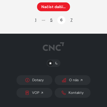
Načíst další…
Načte dalších 24 položek na aktuální stránku
1
5
6
7
PŘEPNOUT SVĚTLÝ/TMAVÝ REŽIM
Dotazy
O nás
VOP
Kontakty