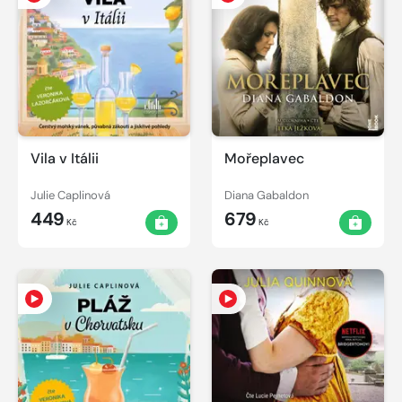
Vila v Itálii
Mořeplavec
Julie Caplinová
Diana Gabaldon
449
679
Kč
Kč