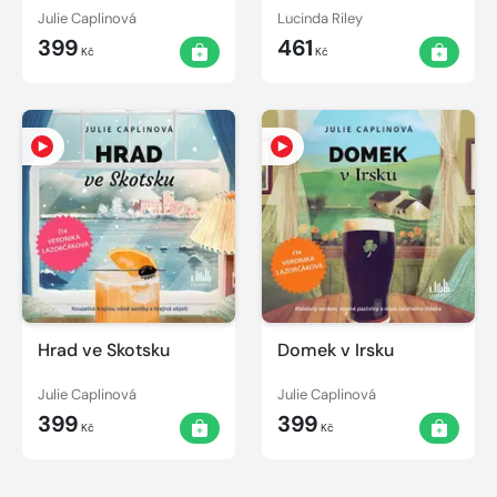
Julie Caplinová
Lucinda Riley
399
461
Kč
Kč
Hrad ve Skotsku
Domek v Irsku
Julie Caplinová
Julie Caplinová
399
399
Kč
Kč