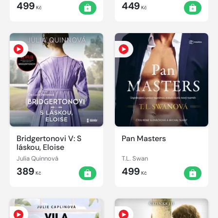
499
449
Kč
Kč
Bridgertonovi V: S
Pan Masters
láskou, Eloise
Julia Quinnová
T.L. Swan
389
499
Kč
Kč