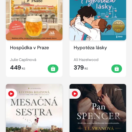
Hospůdka v Praze
Hypotéza lásky
Julie Caplinová
Ali Hazelwood
449
379
Kč
Kč