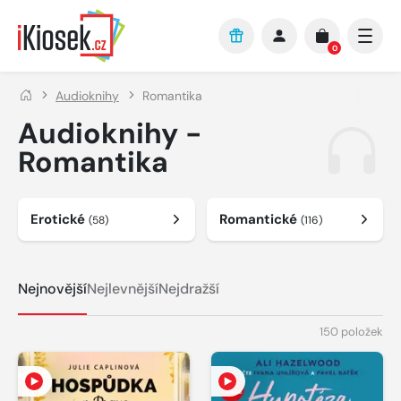
Přejít na hlavní obsah
0
Audioknihy
Romantika
Audioknihy -
Romantika
Erotické
Romantické
(58)
(116)
Nejnovější
Nejlevnější
Nejdražší
150 položek