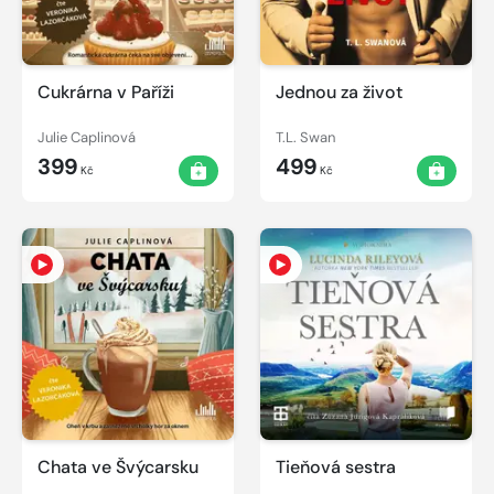
Cukrárna v Paříži
Jednou za život
Julie Caplinová
T.L. Swan
399
499
Kč
Kč
Chata ve Švýcarsku
Tieňová sestra