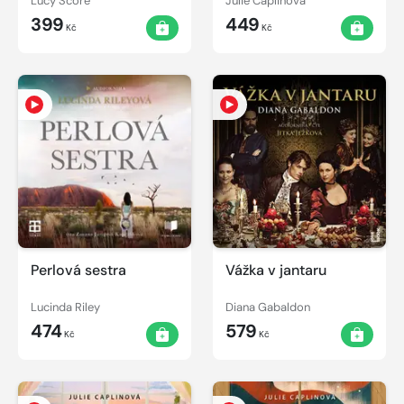
Lucy Score
Julie Caplinová
399
449
Kč
Kč
Perlová sestra
Vážka v jantaru
Lucinda Riley
Diana Gabaldon
474
579
Kč
Kč