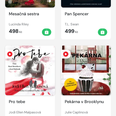
Mesačná sestra
Pan Spencer
Lucinda Riley
T.L. Swan
498
499
Kč
Kč
Pro tebe
Pekárna v Brooklynu
Jodi Ellen Malpasová
Julie Caplinová