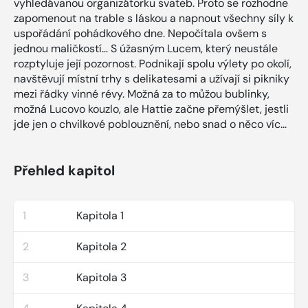
vyhledávanou organizátorku svateb. Proto se rozhodne
zapomenout na trable s láskou a napnout všechny síly k
uspořádání pohádkového dne. Nepočítala ovšem s
jednou maličkostí… S úžasným Lucem, který neustále
rozptyluje její pozornost. Podnikají spolu výlety po okolí,
navštěvují místní trhy s delikatesami a užívají si pikniky
mezi řádky vinné révy. Možná za to můžou bublinky,
možná Lucovo kouzlo, ale Hattie začne přemýšlet, jestli
jde jen o chvilkové poblouznění, nebo snad o něco víc...
Přehled kapitol
1
Kapitola 1
2
Kapitola 2
3
Kapitola 3