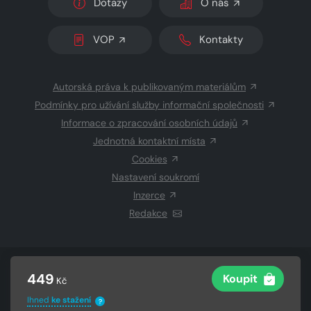
Dotazy
O nás
VOP
Kontakty
Autorská práva k publikovaným materiálům
Podmínky pro užívání služby informační společnosti
Informace o zpracování osobních údajů
Jednotná kontaktní místa
Cookies
Nastavení soukromí
Inzerce
Redakce
© 2026 Copyright
CZECH NEWS CENTER a.s.
a dodavatelé
449
Koupit
Kč
obsahu
Vysázeno
Grand IT s.r.o.
Ihned
ke stažení
?