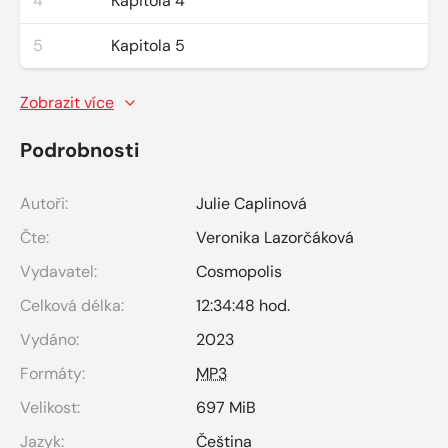
4
Kapitola 4
5
Kapitola 5
Zobrazit více
Podrobnosti
Autoři:
Julie Caplinová
Čte:
Veronika Lazorčáková
Vydavatel:
Cosmopolis
Celková délka:
12:34:48 hod.
Vydáno:
2023
Formáty:
MP3
Velikost:
697 MiB
Jazyk:
Čeština