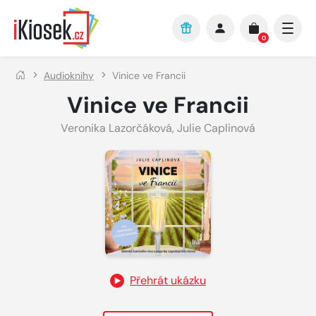
Přejít na hlavní obsah
0
Audioknihy
Vinice ve Francii
Vinice ve Francii
Veronika Lazorčáková
,
Julie Caplinová
Přehrát ukázku