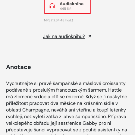
Audiokniha
449 Kč
MP3
(12:34:48 hod.)
Jak na audioknihu?
Anotace
Vychutnejte si pravé šampaňské a máslové croissanty
podávané s proslulým francouzským šarmem. Hattie
má zlomené srdce a cítí se mizerně. Když se jí naskytne
příležitost pracovat dva měsíce na krásném sídle v
oblasti Champagne, neváhá ani vteřinu a koupí letenky
rychleji, než vyletí zátka z lahve šampaňského. Příprava
velkolepého obřadu její sestřenice Gabby pro ni
představuje šanci vypracovat se z pouhé asistentky na