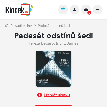
Přejít na hlavní obsah
0
Audioknihy
Padesát odstínů šedi
Padesát odstínů šedi
Tereza Bebarová
,
E. L. James
Přehrát ukázku