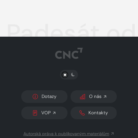
Padesát od
PŘEPNOUT SVĚTLÝ/TMAVÝ REŽIM
Dotazy
O nás
VOP
Kontakty
Autorská práva k publikovaným materiálům