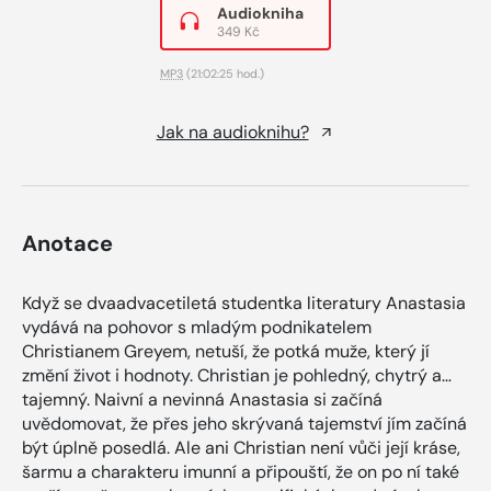
Audiokniha
349 Kč
MP3
(21:02:25 hod.)
Jak na audioknihu?
Anotace
Když se dvaadvacetiletá studentka literatury Anastasia
vydává na pohovor s mladým podnikatelem
Christianem Greyem, netuší, že potká muže, který jí
změní život i hodnoty. Christian je pohledný, chytrý a…
tajemný. Naivní a nevinná Anastasia si začíná
uvědomovat, že přes jeho skrývaná tajemství jím začíná
být úplně posedlá. Ale ani Christian není vůči její kráse,
šarmu a charakteru imunní a připouští, že on po ní také