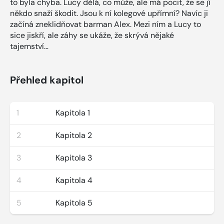
to byla chyba. Lucy dělá, co může, ale má pocit, že se jí
někdo snaží škodit. Jsou k ní kolegové upřímní? Navíc ji
začíná zneklidňovat barman Alex. Mezi ním a Lucy to
sice jiskří, ale záhy se ukáže, že skrývá nějaké
tajemství…
Přehled kapitol
1
Kapitola 1
2
Kapitola 2
3
Kapitola 3
4
Kapitola 4
5
Kapitola 5