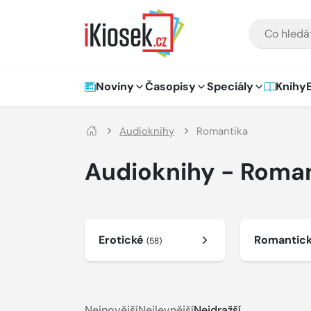
Přejít na hlavní obsah
VYHLEDÁVÁNÍ
Hlavní navigace
Noviny
Časopisy
Speciály
Knihy
Audioknihy
Romantika
Audioknihy - Roma
Erotické
Romantic
(58)
Nejnovější
Nejlevnější
Nejdražší