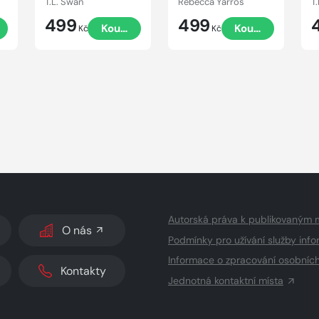
T.L. Swan
Rebecca Yarros
T
499
499
t
Koupit
Koupit
Kč
Kč
Autorská práva k publikovaným 
O nás
Podmínky pro užívání služby info
Informace o zpracování osobníc
Kontakty
Jednotná kontaktní místa