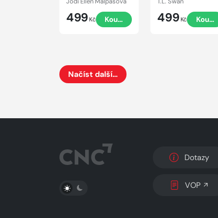
Jodi Ellen Malpasová
T.L. Swan
499
499
Koupit
Koupi
Kč
Kč
Načíst další…
Načte dalších 24 položek na aktuální stránku
Dotazy
PŘEPNOUT SVĚTLÝ/TMAVÝ REŽIM
VOP