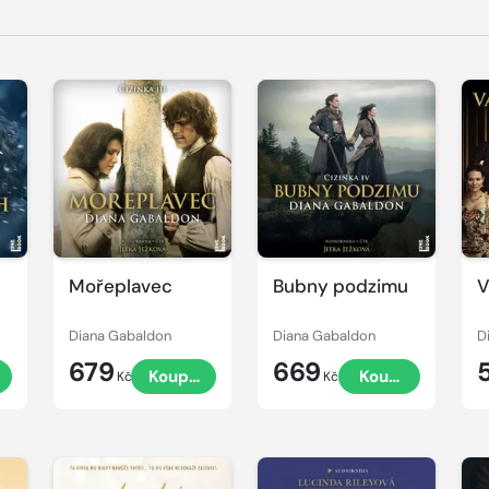
Přehrát
Přehrát
P
ukázku
ukázku
u
Mořeplavec
Bubny podzimu
V
Diana Gabaldon
Diana Gabaldon
D
679
669
Koupit
Koupit
Kč
Kč