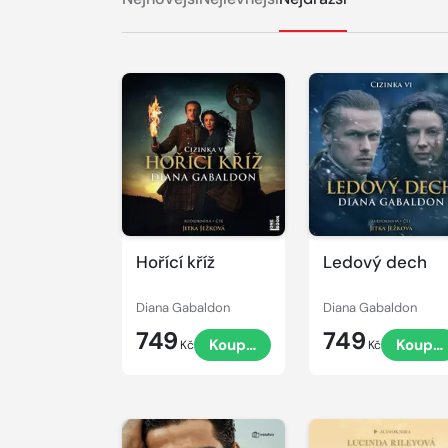
Přehrát
Přehrát
ukázku
ukázku
Hořící kříž
Ledový dech
Diana Gabaldon
Diana Gabaldon
749
749
Koupit
Koupit
Kč
Kč