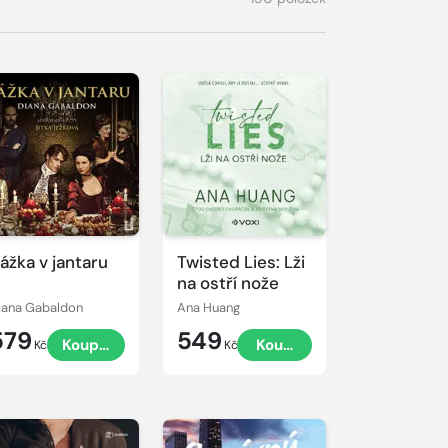
řehrát
kázku
ážka v jantaru
Twisted Lies: Lži
na ostří nože
iana Gabaldon
Ana Huang
579
549
Koupit
Koupit
Kč
Kč