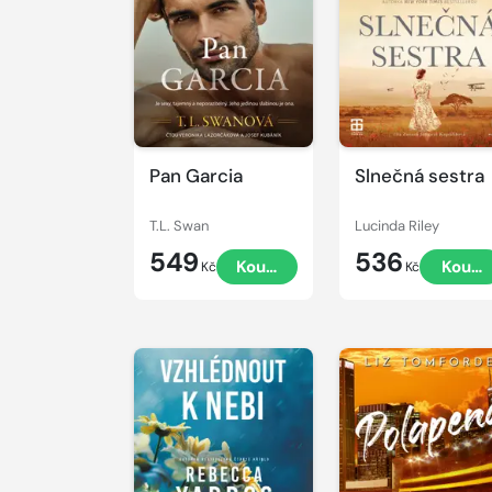
Přehrát
Přehrát
ukázku
ukázku
Pan Garcia
Slnečná sestra
T.L. Swan
Lucinda Riley
549
536
Koupit
Koupi
Kč
Kč
Přehrát
Přehrát
ukázku
ukázku