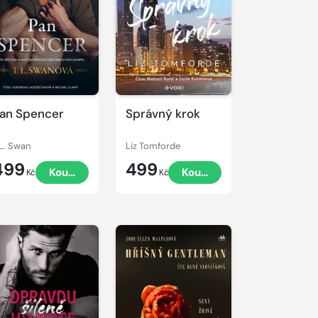
řehrát
kázku
an Spencer
Správný krok
.L. Swan
Liz Tomforde
499
499
Koupit
Koupit
Kč
Kč
řehrát
kázku