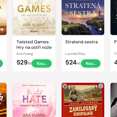
Přehrát
Přehrát
P
ukázku
ukázku
u
Twisted Games:
Stratená sestra
P
Hry na ostří nože
Ana Huang
Lucinda Riley
T
529
524
t
Koupit
Koupit
Kč
Kč
Přehrát
Přehrát
P
ukázku
ukázku
u