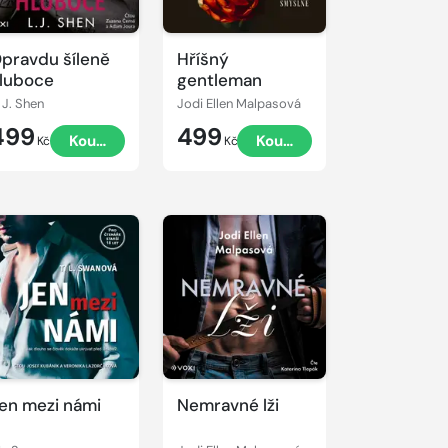
pravdu šíleně
Hříšný
luboce
gentleman
. J. Shen
Jodi Ellen Malpasová
499
499
Koupit
Koupit
Kč
Kč
řehrát
kázku
en mezi námi
Nemravné lži