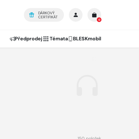
DÁRKOVÝ
CERTIFIKÁT
0
Předprodej
Témata
BLESKmobil
150 položek