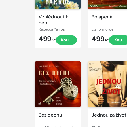
Vzhlédnout k
Polapená
nebi
Rebecca Yarros
Liz Tomforde
499
499
Koupit
Koupi
Kč
Kč
Přehrát
Přehrát
ukázku
ukázku
Bez dechu
Jednou za život