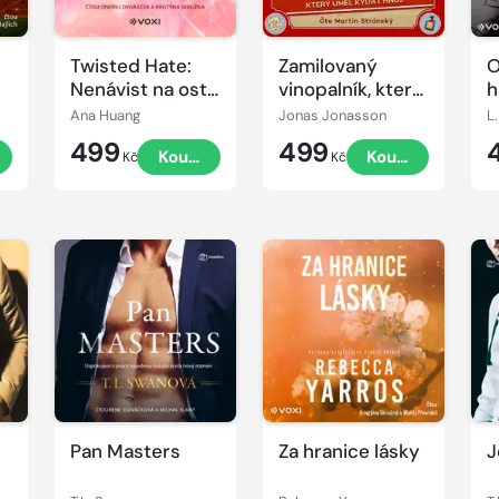
Twisted Hate:
Zamilovaný
O
Nenávist na ostří
vinopalník, který
h
nože
uměl kydat hnůj
Ana Huang
Jonas Jonasson
L
499
499
t
Koupit
Koupit
Kč
Kč
Přehrát
Přehrát
P
ukázku
ukázku
u
Pan Masters
Za hranice lásky
J