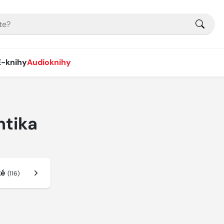
E-knihy
Audioknihy
ntika
ké
(116)