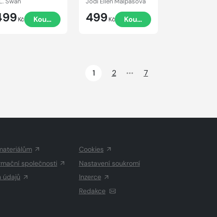
.L. Swan
Jodi Ellen Malpasová
499
499
Koupit
Koupit
Kč
Kč
1
2
7
materiálům
Cookies
rmační společnosti
Nastavení soukromí
h údajů
Inzerce
Redakce