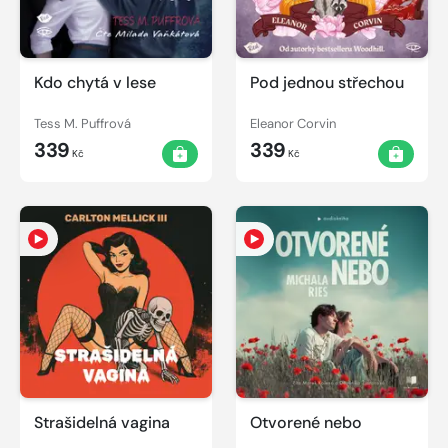
Kdo chytá v lese
Pod jednou střechou
Tess M. Puffrová
Eleanor Corvin
339
339
Kč
Kč
Strašidelná vagina
Otvorené nebo