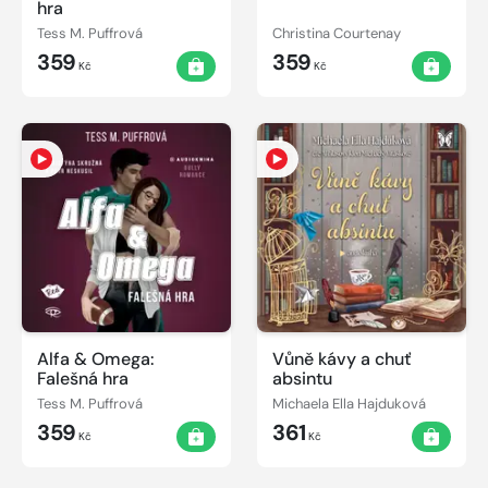
hra
Tess M. Puffrová
Christina Courtenay
359
359
Kč
Kč
Alfa & Omega:
Vůně kávy a chuť
Falešná hra
absintu
Tess M. Puffrová
Michaela Ella Hajduková
359
361
Kč
Kč