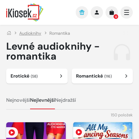
Přejít na hlavní obsah
0
Audioknihy
Romantika
Levné audioknihy -
romantika
Erotické
Romantické
(58)
(116)
Nejnovější
Nejlevnější
Nejdražší
150 položek