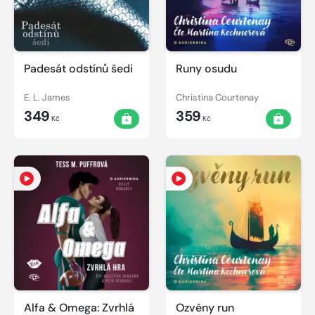
Padesát odstínů šedi
Runy osudu
E. L. James
Christina Courtenay
349
359
Kč
Kč
Alfa & Omega: Zvrhlá
Ozvěny run