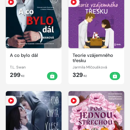
A co bylo dál
Teorie vzájemného
třesku
T.L. Swan
Jarmila Mlčoušková
299
329
Kč
Kč