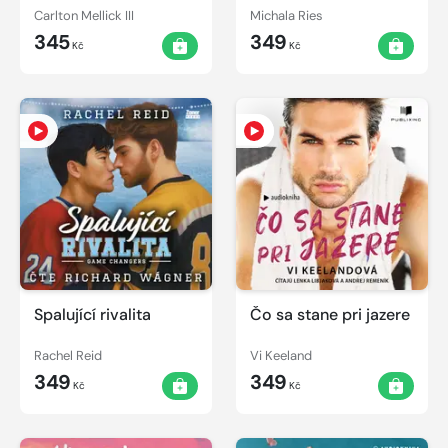
Carlton Mellick III
Michala Ries
345
349
Kč
Kč
Spalující rivalita
Čo sa stane pri jazere
Rachel Reid
Vi Keeland
349
349
Kč
Kč