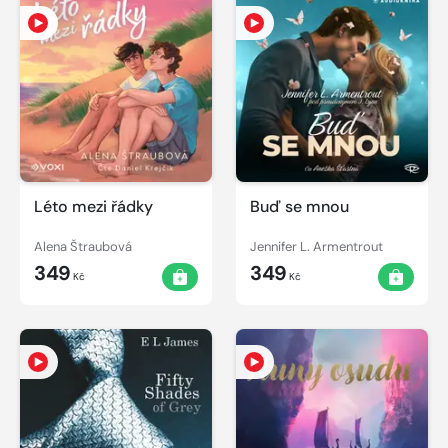
Léto mezi řádky
Buď se mnou
Alena Štraubová
Jennifer L. Armentrout
349
349
Kč
Kč