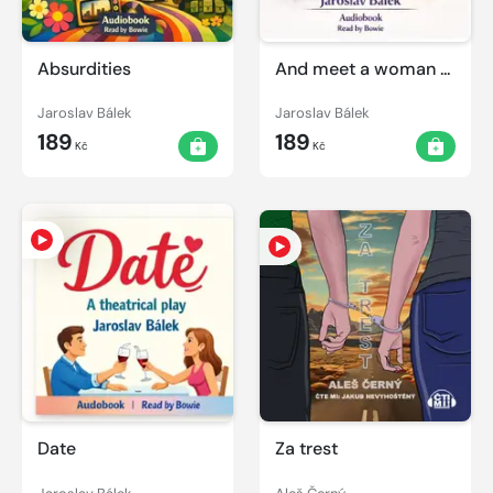
Absurdities
And meet a woman ...
Jaroslav Bálek
Jaroslav Bálek
189
189
Kč
Kč
Date
Za trest