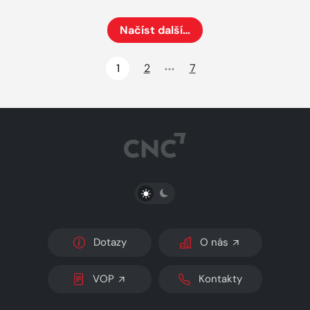
Načíst další…
Načte dalších 24 položek na aktuální stránku
1
2
7
PŘEPNOUT SVĚTLÝ/TMAVÝ REŽIM
Dotazy
O nás
VOP
Kontakty