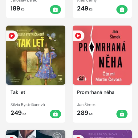
Jaroslav Bálek
Aleš Černý
189
249
Kč
Kč
Tak leť
Promrhaná něha
Silvia Bystričanová
Jan Šimek
249
289
Kč
Kč