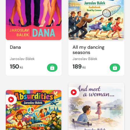
Dana
All my dancing
seasons
Jaroslav Bálek
Jaroslav Bálek
150
189
Kč
Kč