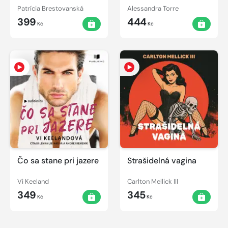
Patrícia Brestovanská
Alessandra Torre
399
444
Kč
Kč
Čo sa stane pri jazere
Strašidelná vagina
Vi Keeland
Carlton Mellick III
349
345
Kč
Kč