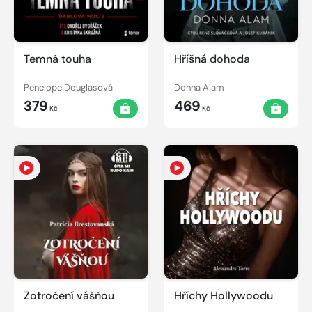
Temná touha
Hříšná dohoda
Penelope Douglasová
Donna Alam
379
469
Kč
Kč
Zotročení vášňou
Hříchy Hollywoodu