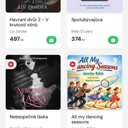
Havraní dvůr 2 - V
Spolubývajúca
krutosti stínů
Liv Zander
Beth O'Leary
497
374
Kč
Kč
Nebezpečná láska
All my dancing
seasons