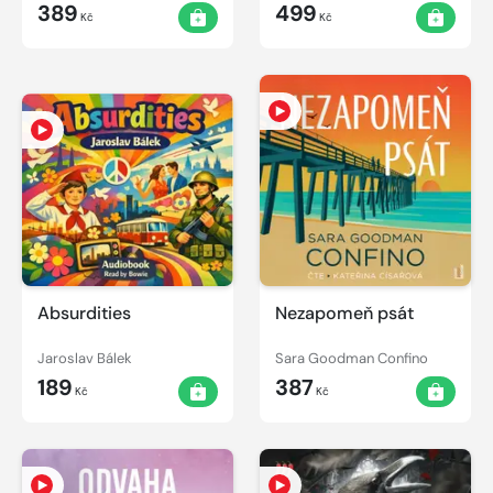
389
499
Kč
Kč
Absurdities
Nezapomeň psát
Jaroslav Bálek
Sara Goodman Confino
189
387
Kč
Kč