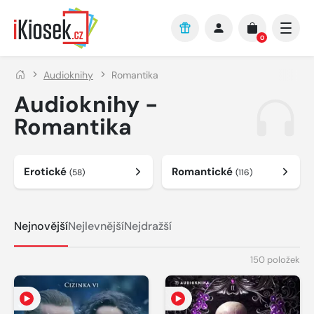
Přejít na hlavní obsah
0
Audioknihy
Romantika
Audioknihy -
Romantika
Erotické
Romantické
(58)
(116)
Nejnovější
Nejlevnější
Nejdražší
150 položek