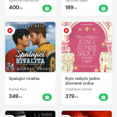
Kateřina Petrusová
Jaroslav Bálek
400
189
Kč
Kč
Spalující rivalita
Bylo nebylo jedno
zlomené srdce
Rachel Reid
Stephanie Garber
349
379
Kč
Kč