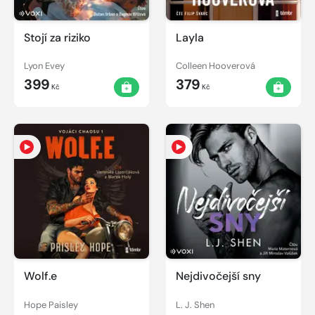
Stojí za riziko
Layla
Lyon Evey
Colleen Hooverová
399
379
Kč
Kč
Wolf.e
Nejdivočejší sny
Hope Paisley
L. J. Shen