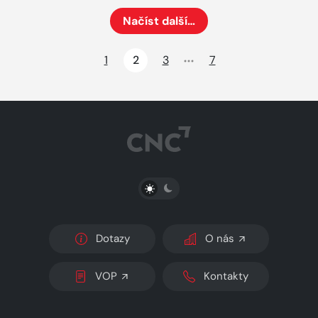
Načíst další…
Načte dalších 24 položek na aktuální stránku
1
2
3
7
PŘEPNOUT SVĚTLÝ/TMAVÝ REŽIM
Dotazy
O nás
VOP
Kontakty