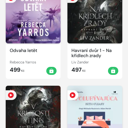
Odvaha letět
Havraní dvůr 1 - Na
křídlech zrady
Rebecca Yarros
Liv Zander
499
497
Kč
Kč