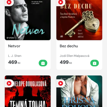
Netvor
Bez dechu
L. J. Shen
Jodi Ellen Malpasová
469
499
Kč
Kč