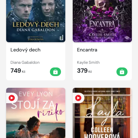
Ledový dech
Encantra
Diana Gabaldon
Kaylie Smith
749
379
Kč
Kč