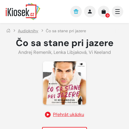
Přejít na hlavní obsah
0
Audioknihy
Čo sa stane pri jazere
Čo sa stane pri jazere
Andrej Remeník
,
Lenka Libjaková
,
Vi Keeland
Přehrát ukázku