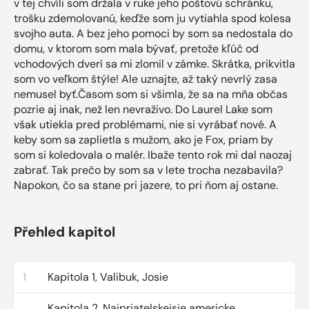
v tej chvíli som držala v ruke jeho poštovú schránku,
trošku zdemolovanú, keďže som ju vytiahla spod kolesa
svojho auta. A bez jeho pomoci by som sa nedostala do
domu, v ktorom som mala bývať, pretože kľúč od
vchodových dverí sa mi zlomil v zámke. Skrátka, prikvitla
som vo veľkom štýle! Ale uznajte, až taký nevrlý zasa
nemusel byť.Časom som si všimla, že sa na mňa občas
pozrie aj inak, než len nevraživo. Do Laurel Lake som
však utiekla pred problémami, nie si vyrábať nové. A
keby som sa zaplietla s mužom, ako je Fox, priam by
som si koledovala o malér. Ibaže tento rok mi dal naozaj
zabrať. Tak prečo by som sa v lete trocha nezabavila?
Napokon, čo sa stane pri jazere, to pri ňom aj ostane.
Přehled kapitol
1
Kapitola 1, Valibuk, Josie
Kapitola 2, Najpriatelskejsie americke