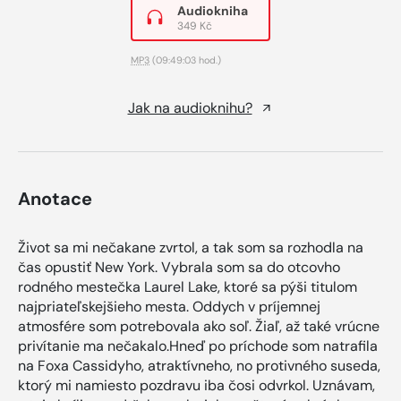
Audiokniha
349 Kč
MP3
(09:49:03 hod.)
Jak na audioknihu?
Anotace
Život sa mi nečakane zvrtol, a tak som sa rozhodla na
čas opustiť New York. Vybrala som sa do otcovho
rodného mestečka Laurel Lake, ktoré sa pýši titulom
najpriateľskejšieho mesta. Oddych v príjemnej
atmosfére som potrebovala ako soľ. Žiaľ, až také vrúcne
privítanie ma nečakalo.Hneď po príchode som natrafila
na Foxa Cassidyho, atraktívneho, no protivného suseda,
ktorý mi namiesto pozdravu iba čosi odvrkol. Uznávam,