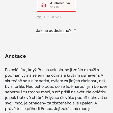
Audiokniha
389 Kč
MP3
(16:30:29 hod.)
Jak na audioknihu?
Anotace
Po celá léta, když Prisca usínala, se jí zdálo o muži s
podmanivýma zelenýma očima a krutým úsměvem. A
skutečně se s ním setká, ovšem za jiných okolností, než
by si přála. Nedlouho poté, co se lidé narodí, jim bohové
seberou i tu trochu moci, s níž přišli na svět. Na oplátku
je pak bohové chrání. Když se člověku podaří uchovat si
svoji moc, je označený za zkaženého a je upálen. A
právě to se přihodí Prisce. Její zakázaná moc je