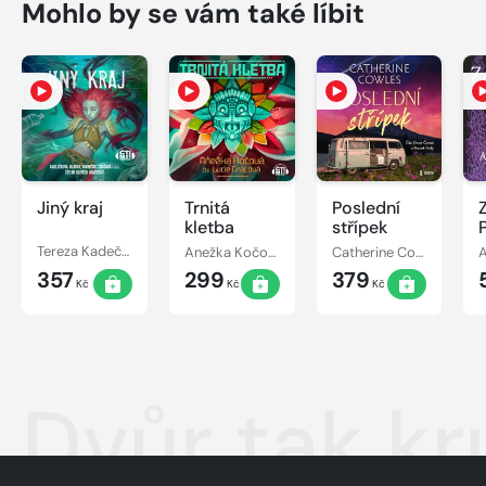
Mohlo by se vám také líbit
Jiný kraj
Trnitá
Poslední
kletba
střípek
Tereza Kadečková, Tereza Matoušková
Anežka Kočová
Catherine Cowles
357
299
379
Kč
Kč
Kč
Dvůr tak kr