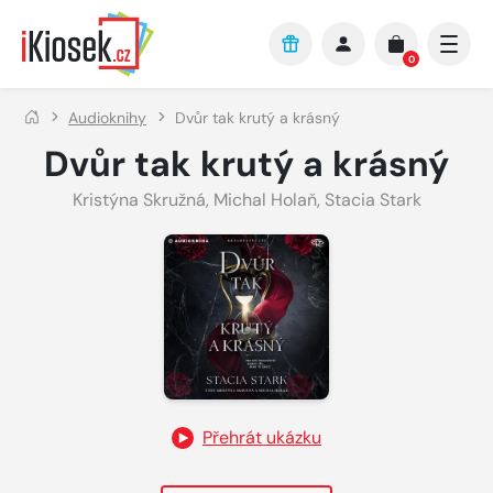
Přejít na hlavní obsah
0
Audioknihy
Dvůr tak krutý a krásný
Dvůr tak krutý a krásný
Kristýna Skružná
,
Michal Holaň
,
Stacia Stark
Přehrát ukázku