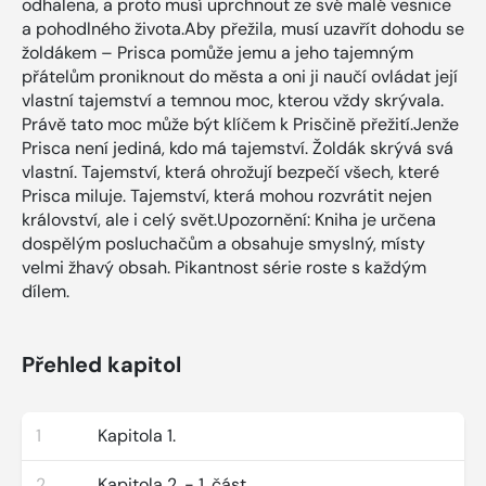
odhalena, a proto musí uprchnout ze své malé vesnice
a pohodlného života.Aby přežila, musí uzavřít dohodu se
žoldákem – Prisca pomůže jemu a jeho tajemným
přátelům proniknout do města a oni ji naučí ovládat její
vlastní tajemství a temnou moc, kterou vždy skrývala.
Právě tato moc může být klíčem k Prisčině přežití.Jenže
Prisca není jediná, kdo má tajemství. Žoldák skrývá svá
vlastní. Tajemství, která ohrožují bezpečí všech, které
Prisca miluje. Tajemství, která mohou rozvrátit nejen
království, ale i celý svět.Upozornění: Kniha je určena
dospělým posluchačům a obsahuje smyslný, místy
velmi žhavý obsah. Pikantnost série roste s každým
dílem.
Přehled kapitol
1
Kapitola 1.
2
Kapitola 2. - 1. část