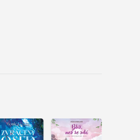
řehrát
kázku