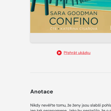
Přehrát ukázku
Anotace
Nikdy nevěřte tomu, že ženy jsou slabší pohl
jen tak nezapomene. Jako by nestačilo, že 