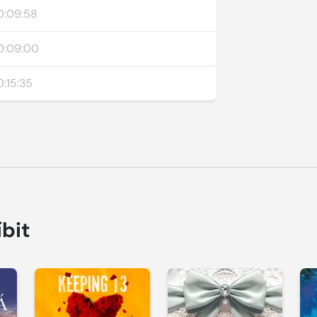
0:09:58
0:09:00
:15:35
íbit
Přehrát
Přehrát
P
ukázku
ukázku
u