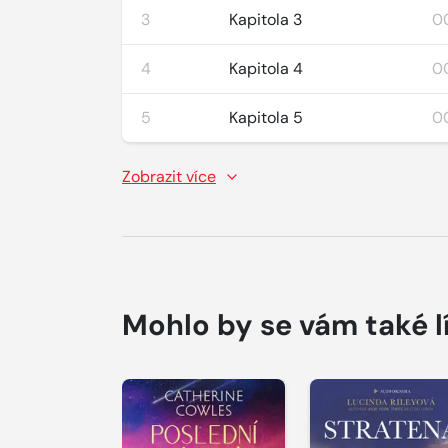
3
Kapitola 3
0
4
Kapitola 4
0
5
Kapitola 5
00
Zobrazit více
Mohlo by se vám také l
Přehrát
Přehrát
ukázku
ukázku