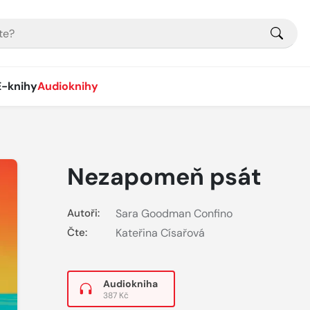
E-knihy
Audioknihy
Nezapomeň psát
Autoři:
Sara Goodman Confino
Čte:
Kateřina Císařová
Audiokniha
387 Kč