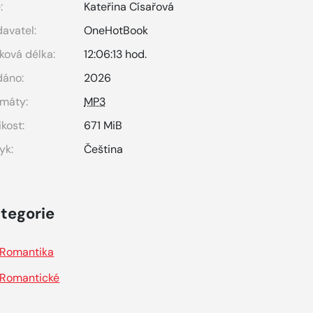
:
Kateřina Císařová
avatel:
OneHotBook
ková délka:
12:06:13 hod.
dáno:
2026
máty:
MP3
ikost:
671 MiB
yk:
Čeština
tegorie
Romantika
Romantické