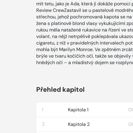
mít tetu, jako je Ada, která jí dokáže pomo
Review CrewZastavil se u pastelově modrého
střechou, jehož pochromovaná kapota se na s
žena s platinově blond vlasy vykukujícími z
rukou měla natažené rukavice na řízení ve st
volant, na nějž netrpělivě poklepávala ukaz
cigaretu, z níž v pravidelných intervalech po
mohla být Marilyn Monroe. Ve zpětném zrcátk
brýle ve tvaru kočičích očí, takže se objevily
hnědých očí – a mladistvý dojem se rozplynu
Přehled kapitol
1
Kapitola 1
00
2
Kapitola 2
0