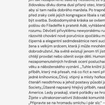
židovskou dívku doma dusí přísný otec, který 
aby si tam našla dobrého manžela. Po trapn
před zraky celé jejich kongregace líbala s 
být svatba. Svobodomyslná kráska se ovšem 
pošlou do Filadelfie k pratetě Adě, vyhlášen
rozumu. Děvčeti přivyklému newyorskému ruch
rázovité chování nové poručnice zpočátku mo
čiperná a elegantní sedmdesátnice není suc
žena s velkým srdcem, která ji může mnohému
dobrodružství…Na světě existují jenom tři jis
chtějí provdat nebo oženit svoje děti. Humor
nezapomenutelných hrdinek ocení posluchačky
věku a náboženského vyznání. „Tuhle knižní jíz
příběh, který má přesah, má co říct a není p
jedné knihovnice„Čtivý, vtipný a místy hořko
čtenáři neodtrhnou a jehož postavy působí jak
Society„Úžasně napsaný hřejivý příběh, nasá
Americe. Ledy praskají, staré pořádky se hrou
Žijete v ultrakonzervativní židovské komunit
„Připravte se na hromadu smíchu i pár slz.