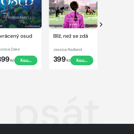
Přehrát
Přehrát
ukázku
ukázku
Další
vrácený osud
Blíž, než se zdá
Políbit tu
správnou
nevěstu
onica Dake
Jessica Redland
Daniela Hartig
399
399
399
Koupit
Koupit
Kč
Kč
Kč
 psát