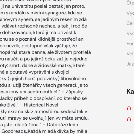
Čte
ji na univerzitu poslal beztak jen proto,
ém skandálu v místní synagoze, kde se
Vyd
rabínovým synem, se jediným řešením zdá
Cel
vdávat rozhodně nechce, a tak ji rodiče
é dohazovačce, která ji má přivést k
Vy
u se o poznání klidnější prostředí ani
For
c nezdá, postupně však zjišťuje, že
hopárná stará panna, ale životem protřelá
Vel
 naučit a po jejímž boku zažije nejedno
Jaz
toty: smrt, daně a židovské matky, které
né a poutavé vyprávění s dvojicí
 (i jejich horší polovičky) libovolného
du si užijí čtenářky všech generací, je to
Ka
řeslazený ani sentimentální.“ – Zápisky
sladký příběh o dospívání, od kterého se
o živé.“ – Historical Novel
klý skrz na skrz atmosférou šedesátek v
tí, mravy se uvolňují, jen vy máte smůlu.
ě a jste mladá žena.“ – Databáze knih
“ – Goodreads„Každá mladá dívka by měla