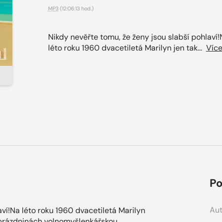
MP3
(12:06:13 hod.)
Nikdy nevěřte tomu, že ženy jsou slabší pohlaví
léto roku 1960 dvacetiletá Marilyn jen tak...
Víc
Po
Aut
aví!Na léto roku 1960 dvacetiletá Marilyn
o prázdninách volnomyšlenkářskou