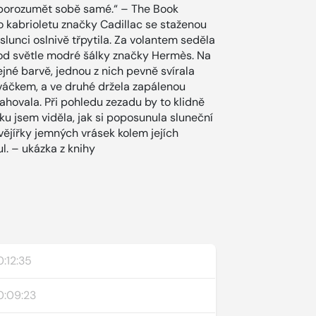
ci porozumět sobě samé.“ – The Book
 kabrioletu značky Cadillac se staženou
lunci oslnivě třpytila. Za volantem seděla
pod světle modré šálky značky Hermès. Na
ejné barvě, jednou z nich pevně svírala
ováčkem, a ve druhé držela zapálenou
tahovala. Při pohledu zezadu by to klidně
u jsem viděla, jak si poposunula sluneční
 vějířky jemných vrásek kolem jejích
l. – ukázka z knihy
:12:35
0:09:23