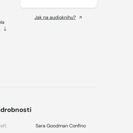
Jak na audioknihu?
!Na
e
drobnosti
oři:
Sara Goodman Confino