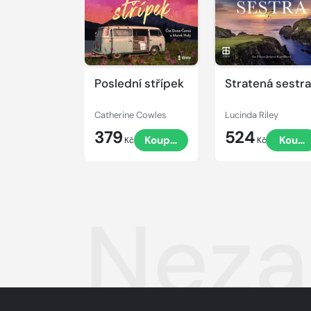
Poslední střípek
Stratená sestra
Catherine Cowles
Lucinda Riley
379
524
Koupit
Koupi
Kč
Kč
Neza