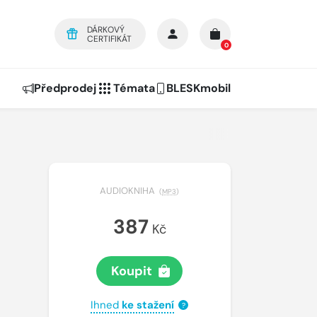
DÁRKOVÝ
CERTIFIKÁT
0
Předprodej
Témata
BLESKmobil
AUDIOKNIHA
(
MP3
)
387
Kč
Koupit
Ihned
ke stažení
?