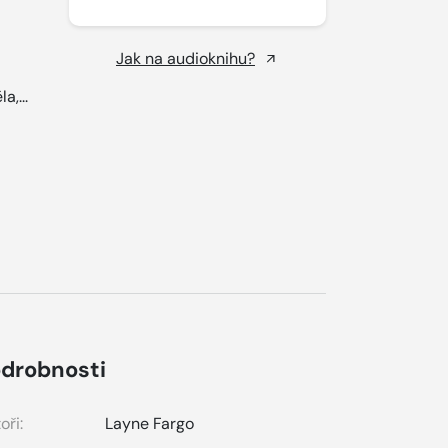
Jak na audioknihu?
a,...
drobnosti
oři:
Layne Fargo