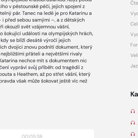
Čte
ho v pěstounské péči, jejich spojení z
telný pár. Tanec na ledě je pro Katarinu a
Vyd
– i před sebou samými –, a z dětských
Cel
ří okouzlí svět vzájemnou vášní,
 šokující události na olympijských hrách,
Vy
 kdy se blíží desáté výročí jejich
For
jich dvojici znovu podnítí dokument, který
nejbližšími přáteli a největšími rivaly
Vel
. Katarina nechce mít s dokumentem nic
Jaz
ení vypráví svůj příběh: od tragédií z
o pouta s Heathem, až po střet vášní, který
, pravda však může šokovat ještě víc než
Ka
00:05:38