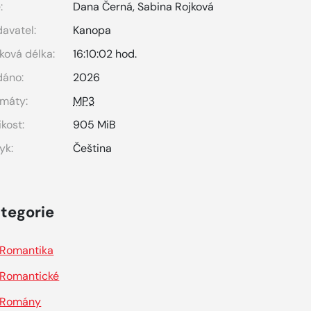
:
Dana Černá
,
Sabina Rojková
avatel:
Kanopa
ková délka:
16:10:02 hod.
dáno:
2026
máty:
MP3
ikost:
905 MiB
yk:
Čeština
tegorie
Romantika
Romantické
Romány