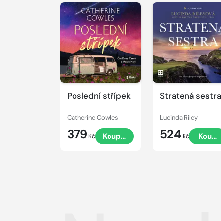
Přehrát
Přehrát
ukázku
ukázku
Poslední střípek
Stratená sestra
Catherine Cowles
Lucinda Riley
379
524
Koupit
Koupi
Kč
Kč