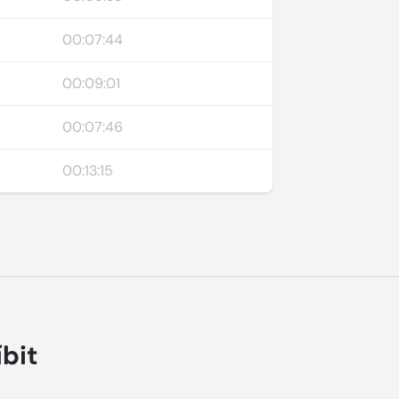
00:07:44
00:09:01
00:07:46
00:13:15
íbit