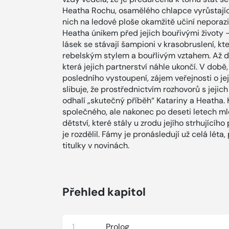
Heatha Rochu, osamělého chlapce vyrůstající
nich na ledové ploše okamžitě učiní neporazi
Heatha únikem před jejich bouřivými životy 
lásek se stávají šampioni v krasobruslení, kte
rebelským stylem a bouřlivým vztahem. Až do
která jejich partnerství náhle ukončí. V době,
posledního vystoupení, zájem veřejnosti o je
slibuje, že prostřednictvím rozhovorů s jejich 
odhalí „skutečný příběh“ Katariny a Heatha
společného, ale nakonec po deseti letech mlč
dětství, které stály u zrodu jejího strhujícíh
je rozdělil. Fámy je pronásledují už celá léta
titulky v novinách.
Přehled kapitol
1
Prolog