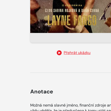
Přehrát ukázku
Anotace
Možná nemá slavné jméno, finanční zdroje an
vždy věděla, že je předurčena k tomu stát s