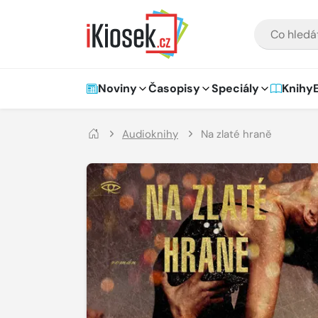
Přejít na hlavní obsah
VYHLEDÁVÁNÍ
Hlavní navigace
Noviny
Časopisy
Speciály
Knihy
Audioknihy
Na zlaté hraně