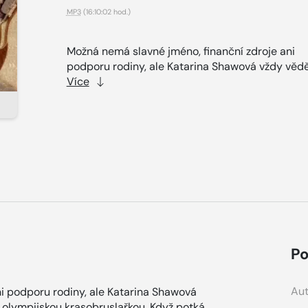
MP3
(16:10:02 hod.)
Možná nemá slavné jméno, finanční zdroje ani
podporu rodiny, ale Katarina Shawová vždy věděl
Více
Po
Aut
i podporu rodiny, ale Katarina Shawová
e olympijskou krasobruslařkou. Když potká