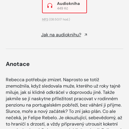
Audiokniha
449 Kč
MP3
(08:50:17 hod.)
Jak na audioknihu?
Anotace
Rebecca potřebuje zmizet. Naprosto se totiž
znemožnila, když sledovala muže, kterého už roky tajně
miluje, jak si klidně odkráčel v doprovodu jiné. Takže
jakmile se jí naskytne příležitost pracovat v rodinném
penzionu na portugalském pobřeží, bez váhání ji přijme.
Slunce, moře a nový začátek? To zní jako plán. Co ale
nečeká, je Felipe Rebelo. Je okouzlující, sebevědomý, až
to hraničí s drzostí, a vždy připravený utrousit koketní