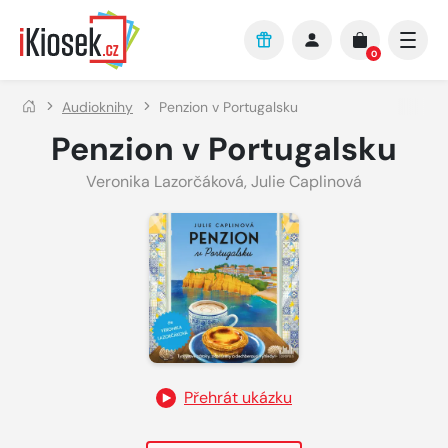
Přejít na hlavní obsah
0
Audioknihy
Penzion v Portugalsku
Penzion v Portugalsku
Veronika Lazorčáková
,
Julie Caplinová
Přehrát ukázku