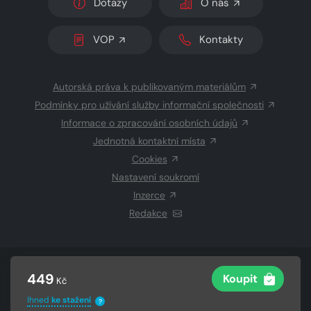
Dotazy
O nás
VOP
Kontakty
Autorská práva k publikovaným materiálům
Podmínky pro užívání služby informační společnosti
Informace o zpracování osobních údajů
Jednotná kontaktní místa
Cookies
Nastavení soukromí
Inzerce
Redakce
© 2026 Copyright
CZECH NEWS CENTER a.s.
a dodavatelé
449
Koupit
Kč
obsahu
Vysázeno
Grand IT s.r.o.
Ihned
ke stažení
?