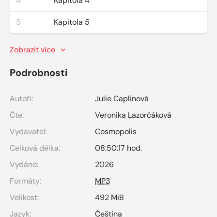
4
Kapitola 4
5
Kapitola 5
Zobrazit více
Podrobnosti
Autoři:
Julie Caplinová
Čte:
Veronika Lazorčáková
Vydavatel:
Cosmopolis
Celková délka:
08:50:17 hod.
Vydáno:
2026
Formáty:
MP3
Velikost:
492 MiB
Jazyk:
Čeština