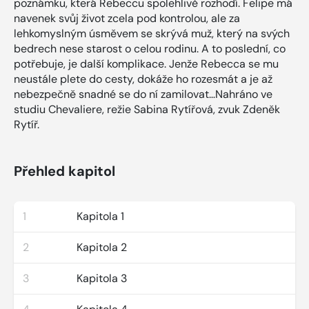
poznámku, která Rebeccu spolehlivě rozhodí. Felipe má
navenek svůj život zcela pod kontrolou, ale za
lehkomyslným úsměvem se skrývá muž, který na svých
bedrech nese starost o celou rodinu. A to poslední, co
potřebuje, je další komplikace. Jenže Rebecca se mu
neustále plete do cesty, dokáže ho rozesmát a je až
nebezpečně snadné se do ní zamilovat…Nahráno ve
studiu Chevaliere, režie Sabina Rytířová, zvuk Zdeněk
Rytíř.
Přehled kapitol
1
Kapitola 1
2
Kapitola 2
3
Kapitola 3