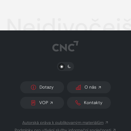
Nejdivočejš
PŘEPNOUT SVĚTLÝ/TMAVÝ REŽIM
Dotazy
O nás
VOP
Kontakty
Autorská práva k publikovaným materiálům
Podmínky pro užívání služby informační společnosti