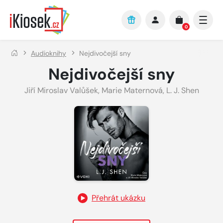
Přejít na hlavní obsah
0
Audioknihy
Nejdivočejší sny
Nejdivočejší sny
Jiří Miroslav Valůšek
,
Marie Maternová
,
L. J. Shen
Přehrát ukázku