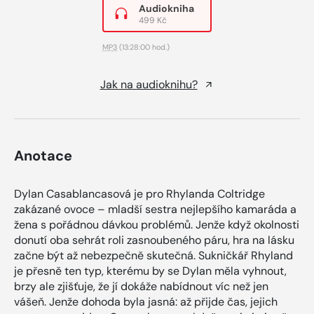
Audiokniha
499 Kč
MP3
(13:28:00 hod.)
Jak na audioknihu?
Anotace
Dylan Casablancasová je pro Rhylanda Coltridge
zakázané ovoce – mladší sestra nejlepšího kamaráda a
žena s pořádnou dávkou problémů. Jenže když okolnosti
donutí oba sehrát roli zasnoubeného páru, hra na lásku
začne být až nebezpečně skutečná. Sukničkář Rhyland
je přesně ten typ, kterému by se Dylan měla vyhnout,
brzy ale zjišťuje, že jí dokáže nabídnout víc než jen
vášeň. Jenže dohoda byla jasná: až přijde čas, jejich