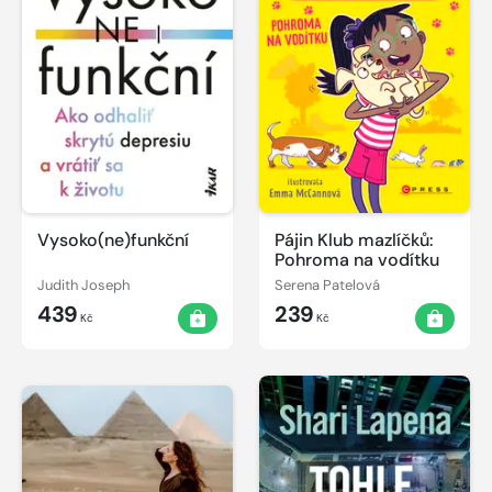
Vysoko(ne)funkční
Pájin Klub mazlíčků:
Pohroma na vodítku
Judith Joseph
Serena Patelová
439
239
Kč
Kč