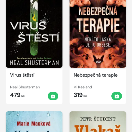
Virus štěstí
Nebezpečná terapie
Neal Shusterman
Vi Keeland
479
319
Kč
Kč