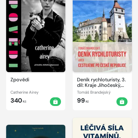
Zpovědi
Deník rychloturisty, 3.
díl: Kraje Jihočeský,
Vysočina, Olomoucký
Catherine Airey
Tomáš Brandejský
a Pardubický
340
99
Kč
Kč