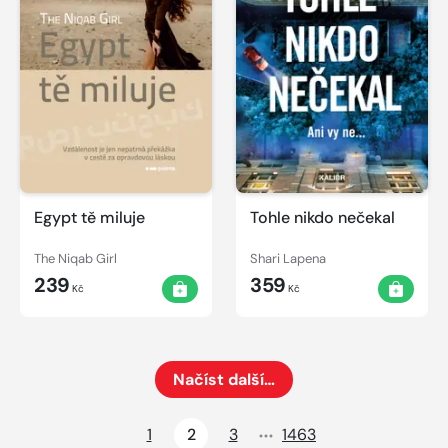
Egypt tě miluje
Tohle nikdo nečekal
The Niqab Girl
Shari Lapena
239
359
Kč
Kč
Načíst další…
Načte dalších 24 položek na aktuální stránku
1
2
3
1463