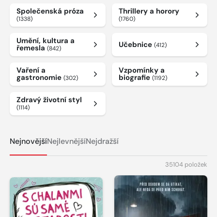
Společenská próza
Thrillery a horory
(1338)
(1760)
Umění, kultura a
Učebnice
(412)
řemesla
(842)
Vaření a
Vzpomínky a
gastronomie
biografie
(302)
(1192)
Zdravý životní styl
(1114)
Nejnovější
Nejlevnější
Nejdražší
35104 položek