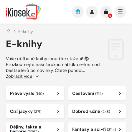
Přejít na hlavní obsah
0
E-knihy
E-knihy
Vaše oblíbené knihy ihned ke stažení! 📚
Prozkoumejte naši širokou nabídku e-knih od
bestsellerů po novinky. Čtěte pohodl
...
Zobrazit více
Právě vyšlo
Cestování
(140)
(714)
Cizí jazyky
Dobrodružné
(371)
(248)
Dějiny, fakta a
Fantasy a sci-fi
(3114)
historie
(3392)