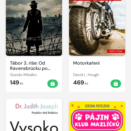
Tábor 3. ríše: Od
Motorkaření
Ravensbrücku po
gdansku šibenicu –
Gustáv Mišalko
David L. Hough
pravda o ženách v
149
469
službách SS
Kč
Kč