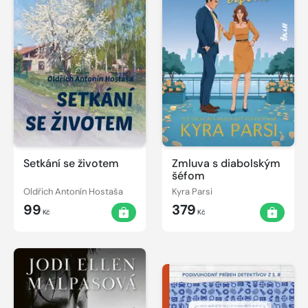
Setkání se životem
Zmluva s diabolským
šéfom
Oldřich Antonín Hostaša
Kyra Parsi
99
379
Kč
Kč