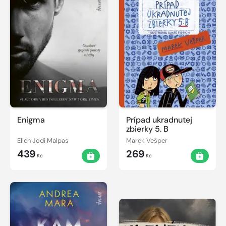
Enigma
Prípad ukradnutej
zbierky 5. B
Ellen Jodi Malpas
Marek Vešper
439
269
Kč
Kč