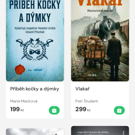
Příběh kočky a dýmky
Vlakař
Marie Macková
Petr Študent
199
299
Kč
Kč