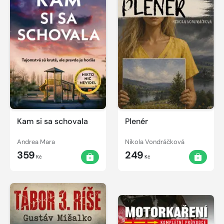
Kam si sa schovala
Plenér
Andrea Mara
Nikola Vondráčková
359
249
Kč
Kč