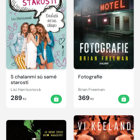
S chalanmi sú samé
Fotografie
starosti
Lisi Harrisonová
Brian Freeman
289
369
Kč
Kč