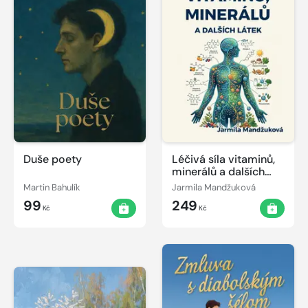
Duše poety
Léčivá síla vitaminů,
minerálů a dalších
látek
Martin Bahulík
Jarmila Mandžuková
99
249
Kč
Kč