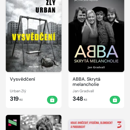
Vysvědčení
ABBA. Skrytá
melancholie
Urban Zlý
Jan Gradvall
319
348
Kč
Kč