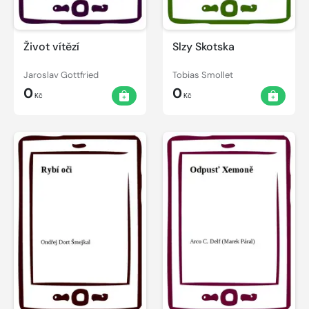
Život vítězí
Slzy Skotska
Jaroslav Gottfried
Tobias Smollet
0
0
Kč
Kč