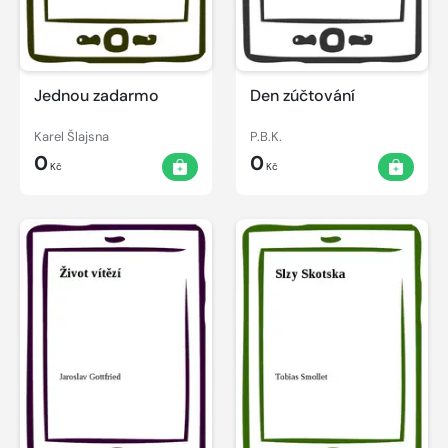
Jednou zadarmo
Den zúčtování
Karel Šlajsna
P.B.K.
0
0
Kč
Kč