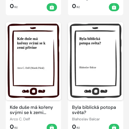
0
0
Kč
Kč
Kde duše má kořeny
Byla biblická potopa
svými se k zemi
světa?
přivine
Arco C. Delf
Blahoslav Balcar
0
0
Kč
Kč