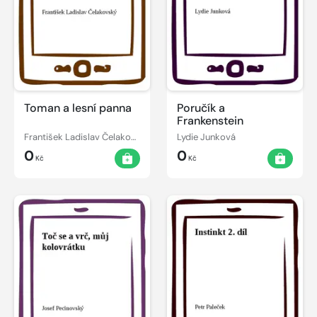
Toman a lesní panna
Poručík a
Frankenstein
František Ladislav Čelakovský
Lydie Junková
0
0
Kč
Kč