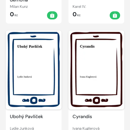
Milan Kunz
Karel IV.
0
0
Kč
Kč
Ubohý Pavlíček
Cyrandis
Lydie Junková
Ivana Kuglerová