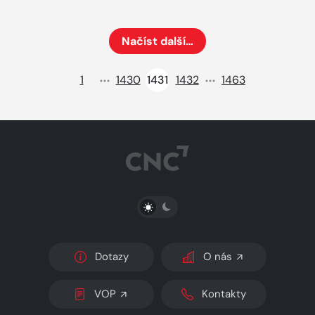
Načíst další…
Načte dalších 24 položek na aktuální stránku
1
1430
1431
1432
1463
PŘEPNOUT SVĚTLÝ/TMAVÝ REŽIM
Dotazy
O nás
VOP
Kontakty