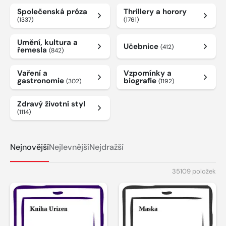
Společenská próza
Thrillery a horory
(1337)
(1761)
Umění, kultura a
Učebnice
(412)
řemesla
(842)
Vaření a
Vzpomínky a
gastronomie
biografie
(302)
(1192)
Zdravý životní styl
(1114)
Nejnovější
Nejlevnější
Nejdražší
35109 položek