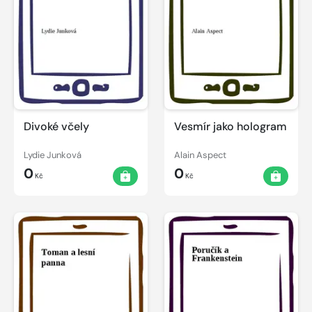
Divoké včely
Vesmír jako hologram
Lydie Junková
Alain Aspect
0
0
Kč
Kč