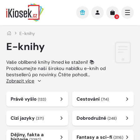
Přejít na hlavní obsah
0
E-knihy
E-knihy
Vaše oblíbené knihy ihned ke stažení! 📚
Prozkoumejte naši širokou nabídku e-knih od
bestsellerů po novinky. Čtěte pohodl
...
Zobrazit více
Právě vyšlo
Cestování
(133)
(714)
Cizí jazyky
Dobrodružné
(371)
(248)
Dějiny, fakta a
Fantasy a sci-fi
(3116)
historie
(3392)