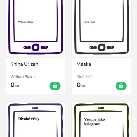
Kniha Urizen
Maska
William Blake
Aleš Krčil
0
0
Kč
Kč