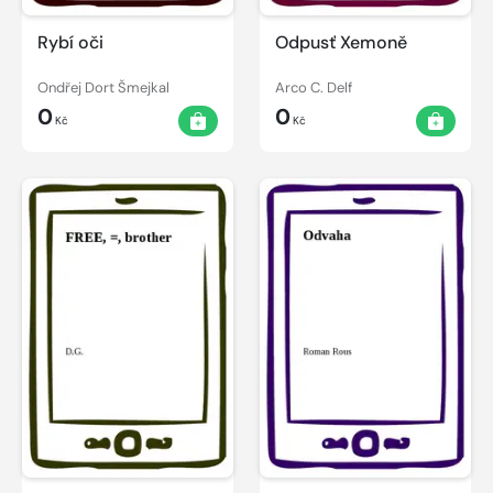
Rybí oči
Odpusť Xemoně
Ondřej Dort Šmejkal
Arco C. Delf
0
0
Kč
Kč