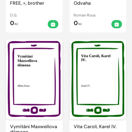
FREE, =, brother
Odvaha
D.G.
Roman Rous
0
0
Kč
Kč
Vymítáni Maxwellova
Vita Caroli, Karel IV.
démona