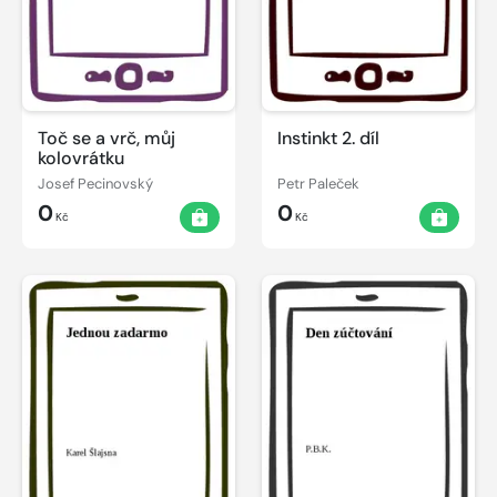
Toč se a vrč, můj
Instinkt 2. díl
kolovrátku
Josef Pecinovský
Petr Paleček
0
0
Kč
Kč