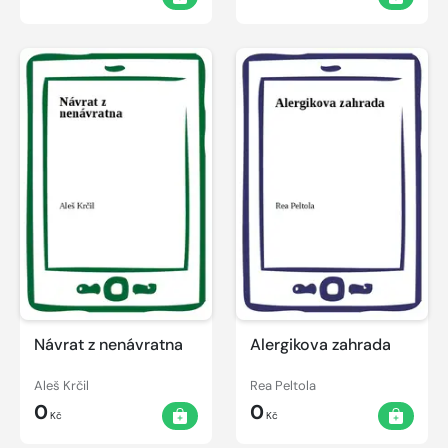
Návrat z nenávratna
Alergikova zahrada
Aleš Krčil
Rea Peltola
0
0
Kč
Kč