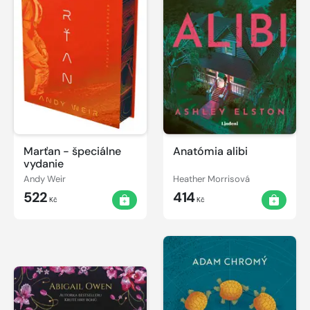
Marťan - špeciálne
Anatómia alibi
vydanie
Andy Weir
Heather Morrisová
522
414
Kč
Kč