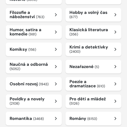
Filozofie a
Hobby a volný čas
náboženství
(763)
(677)
Humor, satira a
Klasická literatura
komedie
(981)
(356)
Krimi a detektivky
Komiksy
(156)
(2400)
Naučná a odborná
Nezařazené
(5)
(5052)
Poezie a
Osobní rozvoj
(1943)
dramatizace
(610)
Povídky a novely
Pro děti a mládež
(2108)
(5126)
Romantika
Romány
(3468)
(6153)