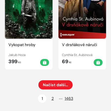
Vykopat hroby
V drsňákově náruči
Jakub Hoza
Cynthia St. Aubinová
399
69
Kč
Kč
Načíst další…
Načte dalších 24 položek na aktuální stránku
1
2
1463