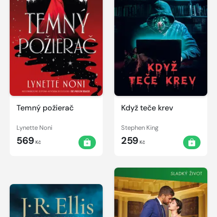
Temný požierač
Když teče krev
Lynette Noni
Stephen King
569
259
Kč
Kč