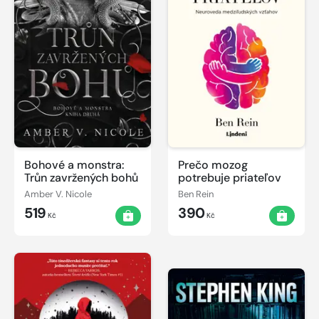
Bohové a monstra:
Prečo mozog
Trůn zavržených bohů
potrebuje priateľov
Amber V. Nicole
Ben Rein
519
390
Kč
Kč