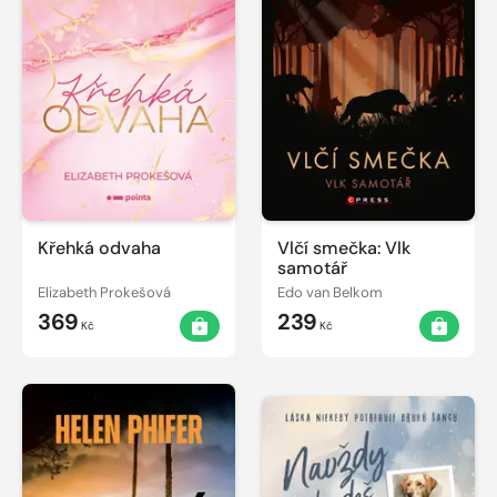
Křehká odvaha
Vlčí smečka: Vlk
samotář
Elizabeth Prokešová
Edo van Belkom
369
239
Kč
Kč