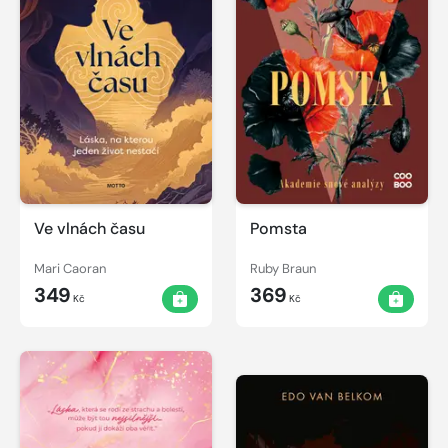
Ve vlnách času
Pomsta
Mari Caoran
Ruby Braun
349
369
Kč
Kč