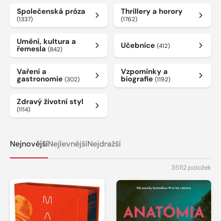
Společenská próza
Thrillery a horory
(1337)
(1762)
Umění, kultura a
Učebnice
(412)
řemesla
(842)
Vaření a
Vzpomínky a
gastronomie
biografie
(302)
(1192)
Zdravý životní styl
(1114)
Nejnovější
Nejlevnější
Nejdražší
35112 položek