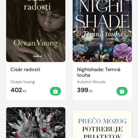
Cisár radosti
Nightshade: Temná
touha
Ocean Vuong
Autumn Woods
402
399
Kč
Kč