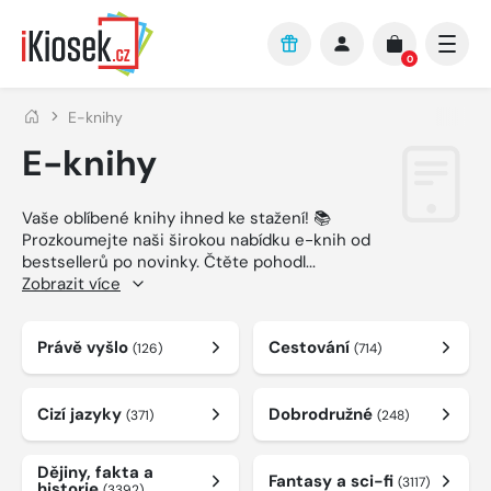
Přejít na hlavní obsah
0
E-knihy
E-knihy
Vaše oblíbené knihy ihned ke stažení! 📚
Prozkoumejte naši širokou nabídku e-knih od
bestsellerů po novinky. Čtěte pohodl
...
Zobrazit více
Právě vyšlo
Cestování
(126)
(714)
Cizí jazyky
Dobrodružné
(371)
(248)
Dějiny, fakta a
Fantasy a sci-fi
(3117)
historie
(3392)