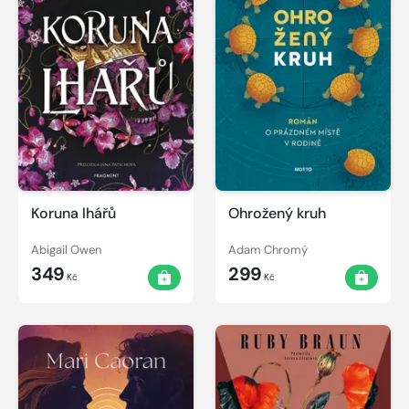
Koruna lhářů
Ohrožený kruh
Abigail Owen
Adam Chromý
349
299
Kč
Kč