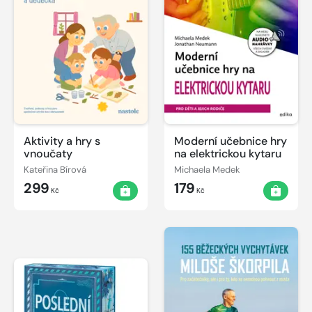
Aktivity a hry s
Moderní učebnice hry
vnoučaty
na elektrickou kytaru
Kateřina Bírová
Michaela Medek
299
179
Kč
Kč