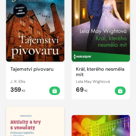
Tajemství pivovaru
Král, kterého nesměla
mít
J. R. Ellis
Lela May Wightová
359
69
Kč
Kč