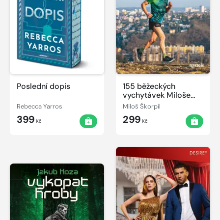
Poslední dopis
155 běžeckých
vychytávek Miloše
Škorpila
Rebecca Yarros
Miloš Škorpil
399
299
Kč
Kč