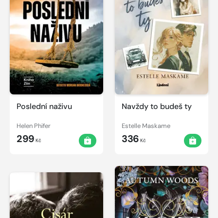
Poslední naživu
Navždy to budeš ty
Helen Phifer
Estelle Maskame
299
336
Kč
Kč